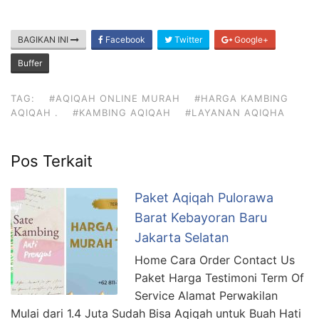
BAGIKAN INI
Facebook
Twitter
Google+
Buffer
TAG:
#AQIQAH ONLINE MURAH
#HARGA KAMBING
AQIQAH .
#KAMBING AQIQAH
#LAYANAN AQIQHA
Pos Terkait
Paket Aqiqah Pulorawa
Barat Kebayoran Baru
Jakarta Selatan
Home Cara Order Contact Us
Paket Harga Testimoni Term Of
Service Alamat Perwakilan
Mulai dari 1.4 Juta Sudah Bisa Aqiqah untuk Buah Hati