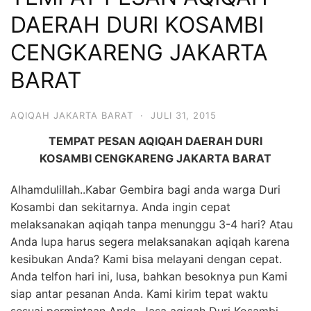
6713
DAERAH DURI KOSAMBI
CENGKARENG JAKARTA
BARAT
AQIQAH JAKARTA BARAT
·
JULI 31, 2015
TEMPAT PESAN AQIQAH DAERAH DURI
KOSAMBI CENGKARENG JAKARTA BARAT
Alhamdulillah..Kabar Gembira bagi anda warga Duri
Kosambi dan sekitarnya. Anda ingin cepat
melaksanakan aqiqah tanpa menunggu 3-4 hari? Atau
Anda lupa harus segera melaksanakan aqiqah karena
kesibukan Anda? Kami bisa melayani dengan cepat.
Anda telfon hari ini, lusa, bahkan besoknya pun Kami
siap antar pesanan Anda. Kami kirim tepat waktu