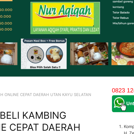
0823 12
AH ONLINE CEPAT DAERAH UTAN KAYU SELATAN
BELI KAMBING
NE CEPAT DAERAH
Komp
H. Z