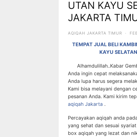
UTAN KAYU S
JAKARTA TIM
AQIQAH JAKARTA TIMUR
·
FE
TEMPAT JUAL BELI KAMB
KAYU SELATA
Alhamdulillah..Kabar Gembir
Anda ingin cepat melaksanak
Anda lupa harus segera mela
Kami bisa melayani dengan c
pesanan Anda. Kami kirim te
aqiqah Jakarta
.
Percayakan aqiqah anda pada
yang sehat dan sesuai syariat
box aqiqah yang lezat dan ni