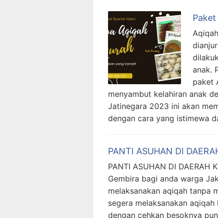
Paket
Aqiqah
dianju
dilaku
anak. 
paket
menyambut kelahiran anak de
Jatinegara 2023 ini akan me
dengan cara yang istimewa d
PANTI ASUHAN DI DAERA
PANTI ASUHAN DI DAERAH KE
Gembira bagi anda warga Jaka
melaksanakan aqiqah tanpa m
segera melaksanakan aqiqah 
dengan cehkan besoknya pun 