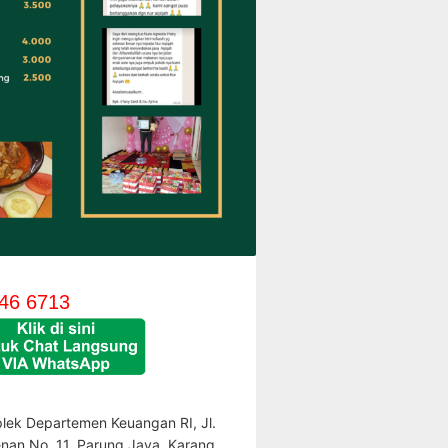
46 6713
lek Departemen Keuangan RI, Jl.
enan No. 11, Parung Jaya, Karang