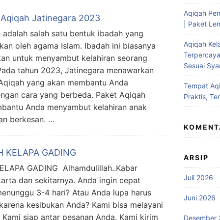
Aqiqah Pen
 Aqiqah Jatinegara 2023
| Paket Len
 adalah salah satu bentuk ibadah yang
Aqiqah Kel
rkan oleh agama Islam. Ibadah ini biasanya
Terpercaya
kan untuk menyambut kelahiran seorang
Sesuai Syar
Pada tahun 2023, Jatinegara menawarkan
 Aqiqah yang akan membantu Anda
Tempat Aqi
ngan cara yang berbeda. Paket Aqiqah
Praktis, Te
mbantu Anda menyambut kelahiran anak
an berkesan. …
KOMENT
H KELAPA GADING
ARSIP
LAPA GADING Alhamdulillah..Kabar
Juli 2026
rta dan sekitarnya. Anda ingin cepat
enunggu 3-4 hari? Atau Anda lupa harus
Juni 2026
karena kesibukan Anda? Kami bisa melayani
Kami siap antar pesanan Anda. Kami kirim
Desember 