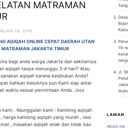
ELATAN MATRAMAN
Teng
UR
Dasa
Bojo
Kabu
BRUARI 29, 2016
ING AQIQAH ONLINE CEPAT DAERAH UTAN
Perum
19 rw
N MATRAMAN JAKARTA TIMUR
keca
tang
a bagi anda warga Jakarta dan sekitarnya.
an aqiqah tanpa menunggu 3-4 hari? Atau
Jl. 
ksanakan aqiqah karena kesibukan Anda?
Petu
epat bahkan besoknya pun Kami siap antar
Jaka
pat waktu sesuai permintaan Anda.
Jasa
Ibuk
 kami . Keunggulan kami : Kambing aqiqah
LAMAN
 , harga kambing aqiqah yang murah , nasi
kmat , masakan aqiqah enak dan tidak bau
About me