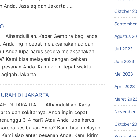
n Anda. Jasa aqiqah Jakarta . …
Oktober 2
September
LO
hamdulillah..Kabar Gembira bagi anda
Agustus 2
. Anda ingin cepat melaksanakan aqiqah
Juli 2023
au Anda lupa harus segera melaksanakan
a? Kami bisa melayani dengan cehkan
Juni 2023
 pesanan Anda. Kami kirim tepat waktu
 aqiqah Jakarta . …
Mei 2023
April 2023
URAH DI JAKARTA
Maret 202
H DI JAKARTA Alhamdulillah..Kabar
November 
rta dan sekitarnya. Anda ingin cepat
enunggu 3-4 hari? Atau Anda lupa harus
Oktober 2
karena kesibukan Anda? Kami bisa melayani
Kami siap antar pesanan Anda. Kami kirim
September