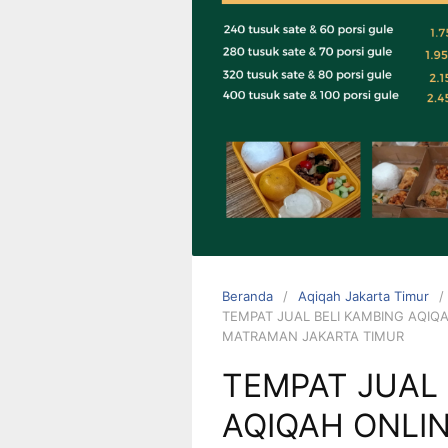
0823 1246
6713
Beranda
Aqiqah Jakarta Timur
TEMPAT JUAL BELI KAMBING AQIQ
MATRAMAN JAKARTA TIMUR
TEMPAT JUAL 
AQIQAH ONLI