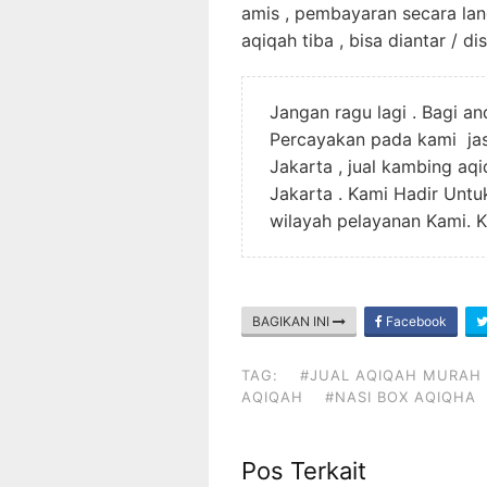
amis , pembayaran secara la
aqiqah tiba , bisa diantar / d
Jangan ragu lagi . Bagi a
Percayakan pada kami jas
Jakarta , jual kambing aq
Jakarta . Kami Hadir Unt
wilayah pelayanan Kami. K
BAGIKAN INI
Facebook
TAG:
#JUAL AQIQAH MURAH
AQIQAH
#NASI BOX AQIQHA
Pos Terkait