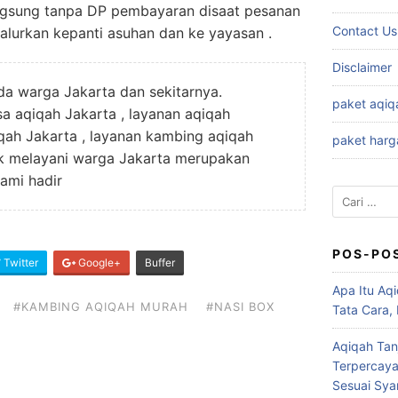
ngsung tanpa DP pembayaran disaat pesanan
Contact Us
isalurkan kepanti asuhan dan ke yayasan .
Disclaimer
nda warga Jakarta dan sekitarnya.
paket aqiq
a aqiqah Jakarta , layanan aqiqah
iqah Jakarta , layanan kambing aqiqah
paket harg
uk melayani warga Jakarta merupakan
ami hadir
Cari
untuk:
POS-PO
Twitter
Google+
Buffer
Apa Itu Aqi
#KAMBING AQIQAH MURAH
#NASI BOX
Tata Cara,
Aqiqah Tan
Terpercaya
Sesuai Syar