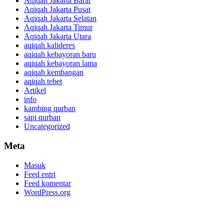
Aqiqah Jakarta Barat
Aqiqah Jakarta Pusat
Aqiqah Jakarta Selatan
Aqiqah Jakarta Timur
Aqiqah Jakarta Utara
aqiqah kalideres
aqiqah kebayoran baru
aqiqah kebayoran lama
aqiqah kembangan
aqiqah tebet
Artikel
info
kambing qurban
sapi qurban
Uncategorized
Meta
Masuk
Feed entri
Feed komentar
WordPress.org