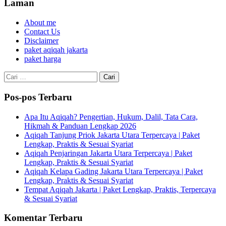
Laman
About me
Contact Us
Disclaimer
paket aqiqah jakarta
paket harga
Cari
untuk:
Pos-pos Terbaru
Apa Itu Aqiqah? Pengertian, Hukum, Dalil, Tata Cara,
Hikmah & Panduan Lengkap 2026
Aqiqah Tanjung Priok Jakarta Utara Terpercaya | Paket
Lengkap, Praktis & Sesuai Syariat
Aqiqah Penjaringan Jakarta Utara Terpercaya | Paket
Lengkap, Praktis & Sesuai Syariat
Aqiqah Kelapa Gading Jakarta Utara Terpercaya | Paket
Lengkap, Praktis & Sesuai Syariat
Tempat Aqiqah Jakarta | Paket Lengkap, Praktis, Terpercaya
& Sesuai Syariat
Komentar Terbaru