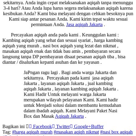
sekitarnya. Anda ingin cepat melaksanakan aqiqah tanpa menunggu
3-4 hari? Atau Anda lupa harus segera melaksanakan aqiqah karena
kesibukan Anda? Kami bisa melayani dengan cehkan besoknya pun
Kami siap antar pesanan Anda. Kami kirim tepat waktu sesuai
permintaan Anda.
Jasa
aqiqah Jakarta
.
Percayakan aqiqah anda pada kami . Keunggulan kami :
Kambing aqiqah yang sehat dan sesuai syariat , harga kambing
aqiqah yang murah , nasi box aqiqah yang lezat dan nikmat ,
masakan aqiqah enak dan tidak bau amis , pembayaran secara
langsung tanpa DP pembayaran disaat pesanan aqiqah tiba , bisa
diantar / disalurkan kepanti asuhan dan ke yayasan .
JaPngan ragu lagi . Bagi anda warga Jakarta dan
sekitarnya. Percayakan pada kami jasa aqiqah
Jakarta , layanan aqiqah Jakarta , jual kambing
aqiqah Jakarta , layanan kambing aqiqah Jakarta .
Kami Hadir Untuk melayani warga Jakarta
merupakan wilayah pelayanan Kami. Kami hadir
untuk Menjadi solusi dalam membantu kemudahan
dalam ibadah aqiqah. Kami Melayani Paket Nasi
Box dan Masak
Aqiqah Jakarta
.
Bagikan ini
Facebook
Twitter
Google+
Buffer
Tag:
#harga aqiqah murah
#masakan aqiqh nikmat
#nasi box aqiqah