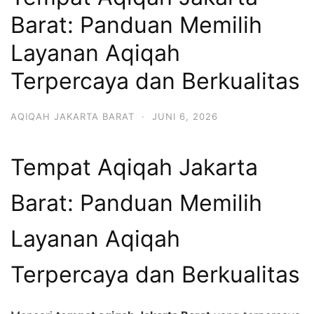
6713
Barat: Panduan Memilih
Layanan Aqiqah
Terpercaya dan Berkualitas
AQIQAH JAKARTA BARAT
·
JUNI 6, 2026
Tempat Aqiqah Jakarta
Barat: Panduan Memilih
Layanan Aqiqah
Terpercaya dan Berkualitas