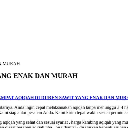
AN MURAH
YANG ENAK DAN MURAH
EMPAT AQIQAH DI DUREN SAWIT YANG ENAK DAN MUR
rnya. Anda ingin cepat melaksanakan aqiqah tanpa menunggu 3-4 har
mi siap antar pesanan Anda. Kami kirim tepat waktu sesuai permint
qah yang sehat dan sesuai syariat , harga kambing aqiqah yang murah
disaat pesanan aqiqah tiba , bisa diantar / disalurkan kepanti asuhan 