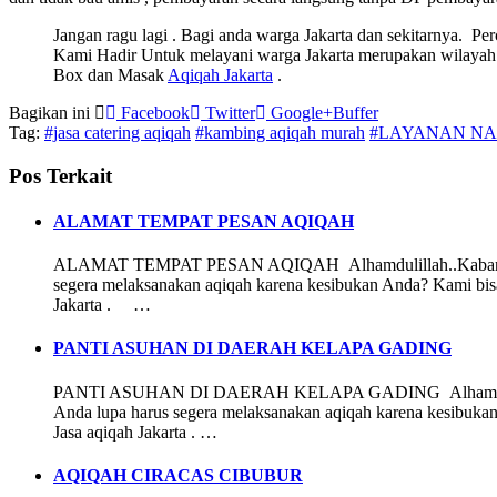
Jangan ragu lagi . Bagi anda warga Jakarta dan sekitarnya. Per
Kami Hadir Untuk melayani warga Jakarta merupakan wilayah
Box dan Masak
Aqiqah Jakarta
.
Bagikan ini
Facebook
Twitter
Google+
Buffer
Tag:
#jasa catering aqiqah
#kambing aqiqah murah
#LAYANAN NA
Pos Terkait
ALAMAT TEMPAT PESAN AQIQAH
ALAMAT TEMPAT PESAN AQIQAH Alhamdulillah..Kabar Gembira
segera melaksanakan aqiqah karena kesibukan Anda? Kami bisa
Jakarta . …
PANTI ASUHAN DI DAERAH KELAPA GADING
PANTI ASUHAN DI DAERAH KELAPA GADING Alhamdulillah..Ka
Anda lupa harus segera melaksanakan aqiqah karena kesibuka
Jasa aqiqah Jakarta . …
AQIQAH CIRACAS CIBUBUR