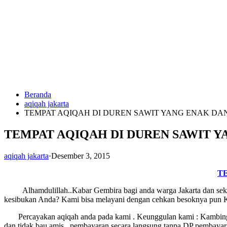
Langsung
ke
konten
Beranda
HUBUNGI
aqiqah jakarta
KAMI
TEMPAT AQIQAH DI DUREN SAWIT YANG ENAK D
TEMPAT AQIQAH DI DUREN SAWIT 
aqiqah jakarta
·
Desember 3, 2015
T
Alhamdulillah..Kabar Gembira bagi anda warga Jakarta dan sekita
0823
kesibukan Anda? Kami bisa melayani dengan cehkan besoknya pun Ka
1246
6713
Percayakan aqiqah anda pada kami . Keunggulan kami : Kambing aqi
dan tidak bau amis , pembayaran secara langsung tanpa DP pembayaran 