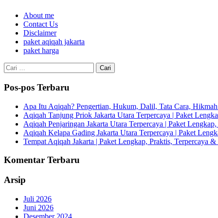
About me
Contact Us
Disclaimer
paket aqiqah jakarta
paket harga
Cari
untuk:
Pos-pos Terbaru
Apa Itu Aqiqah? Pengertian, Hukum, Dalil, Tata Cara, Hikm
Aqiqah Tanjung Priok Jakarta Utara Terpercaya | Paket Lengkap
Aqiqah Penjaringan Jakarta Utara Terpercaya | Paket Lengkap, 
Aqiqah Kelapa Gading Jakarta Utara Terpercaya | Paket Lengka
Tempat Aqiqah Jakarta | Paket Lengkap, Praktis, Terpercaya & 
Komentar Terbaru
Arsip
Juli 2026
Juni 2026
Desember 2024