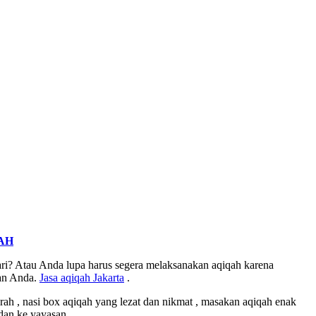
AH
i? Atau Anda lupa harus segera melaksanakan aqiqah karena
aan Anda.
Jasa
aqiqah Jakarta
.
 , nasi box aqiqah yang lezat dan nikmat , masakan aqiqah enak
dan ke yayasan .