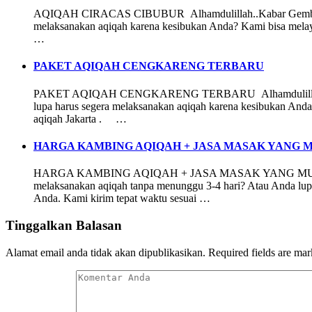
AQIQAH CIRACAS CIBUBUR Alhamdulillah..Kabar Gembira bagi
melaksanakan aqiqah karena kesibukan Anda? Kami bisa melay
…
PAKET AQIQAH CENGKARENG TERBARU
PAKET AQIQAH CENGKARENG TERBARU Alhamdulillah..Kabar G
lupa harus segera melaksanakan aqiqah karena kesibukan Anda
aqiqah Jakarta . …
HARGA KAMBING AQIQAH + JASA MASAK YANG 
HARGA KAMBING AQIQAH + JASA MASAK YANG MURAH DAER
melaksanakan aqiqah tanpa menunggu 3-4 hari? Atau Anda lup
Anda. Kami kirim tepat waktu sesuai …
Tinggalkan Balasan
Alamat email anda tidak akan dipublikasikan.
Required fields are ma