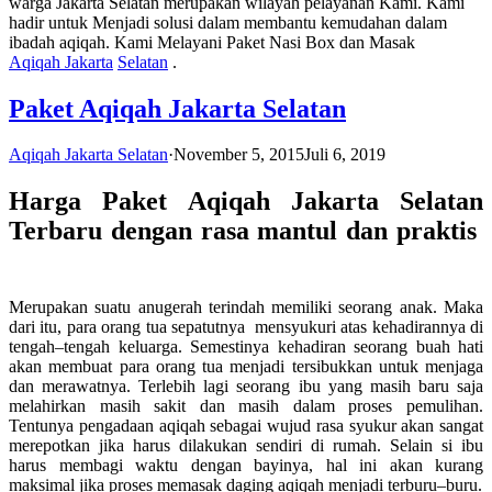
warga Jakarta Selatan merupakan wilayah pelayanan Kami. Kami
hadir untuk Menjadi solusi dalam membantu kemudahan dalam
ibadah aqiqah. Kami Melayani Paket Nasi Box dan Masak
Aqiqah Jakarta
Selatan
.
Paket Aqiqah Jakarta Selatan
Aqiqah Jakarta Selatan
·
November 5, 2015
Juli 6, 2019
Harga Paket Aqiqah Jakarta Selatan
Terbaru dengan rasa mantul dan praktis
Merupakan suatu anugerah terindah memiliki seorang anak. Maka
dari itu, para orang tua sepatutnya mensyukuri atas kehadirannya di
tengah–tengah keluarga. Semestinya kehadiran seorang buah hati
akan membuat para orang tua menjadi tersibukkan untuk menjaga
dan merawatnya. Terlebih lagi seorang ibu yang masih baru saja
melahirkan masih sakit dan masih dalam proses pemulihan.
Tentunya pengadaan aqiqah sebagai wujud rasa syukur akan sangat
merepotkan jika harus dilakukan sendiri di rumah. Selain si ibu
harus membagi waktu dengan bayinya, hal ini akan kurang
maksimal jika proses memasak daging aqiqah menjadi terburu–buru.