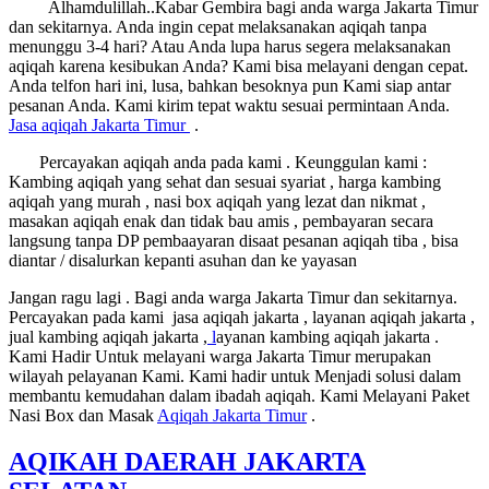
Alhamdulillah..Kabar Gembira bagi anda warga Jakarta Timur
dan sekitarnya. Anda ingin cepat melaksanakan aqiqah tanpa
menunggu 3-4 hari? Atau Anda lupa harus segera melaksanakan
aqiqah karena kesibukan Anda? Kami bisa melayani dengan cepat.
Anda telfon hari ini, lusa, bahkan besoknya pun Kami siap antar
pesanan Anda. Kami kirim tepat waktu sesuai permintaan Anda.
Jasa
aqiqah Jakarta Timur
.
Percayakan aqiqah anda pada kami . Keunggulan kami :
Kambing aqiqah yang sehat dan sesuai syariat , harga kambing
aqiqah yang murah , nasi box aqiqah yang lezat dan nikmat ,
masakan aqiqah enak dan tidak bau amis , pembayaran secara
langsung tanpa DP pembaayaran disaat pesanan aqiqah tiba , bisa
diantar / disalurkan kepanti asuhan dan ke yayasan
Jangan ragu lagi . Bagi anda warga Jakarta Timur dan sekitarnya.
Percayakan pada kami jasa aqiqah jakarta , layanan aqiqah jakarta ,
jual kambing aqiqah jakarta ,
l
ayanan kambing aqiqah jakarta .
Kami Hadir Untuk melayani warga Jakarta Timur merupakan
wilayah pelayanan Kami. Kami hadir untuk Menjadi solusi dalam
membantu kemudahan dalam ibadah aqiqah. Kami Melayani Paket
Nasi Box dan Masak
Aqiqah Jakarta Timur
.
AQIKAH DAERAH JAKARTA