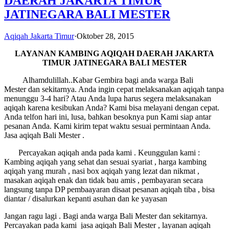
DAERAH JAKARTA TIMUR
JATINEGARA BALI MESTER
Aqiqah Jakarta Timur
·
Oktober 28, 2015
LAYANAN KAMBING AQIQAH
DAERAH JAKARTA
TIMUR JATINEGARA BALI MESTER
Alhamdulillah..Kabar Gembira bagi anda warga Bali
Mester dan sekitarnya. Anda ingin cepat melaksanakan aqiqah tanpa
menunggu 3-4 hari? Atau Anda lupa harus segera melaksanakan
aqiqah karena kesibukan Anda? Kami bisa melayani dengan cepat.
Anda telfon hari ini, lusa, bahkan besoknya pun Kami siap antar
pesanan Anda. Kami kirim tepat waktu sesuai permintaan Anda.
Jasa aqiqah Bali Mester .
Percayakan aqiqah anda pada kami . Keunggulan kami :
Kambing aqiqah yang sehat dan sesuai syariat , harga kambing
aqiqah yang murah , nasi box aqiqah yang lezat dan nikmat ,
masakan aqiqah enak dan tidak bau amis , pembayaran secara
langsung tanpa DP pembaayaran disaat pesanan aqiqah tiba , bisa
diantar / disalurkan kepanti asuhan dan ke yayasan
Jangan ragu lagi . Bagi anda warga Bali Mester dan sekitarnya.
Percayakan pada kami jasa aqiqah Bali Mester , layanan aqiqah