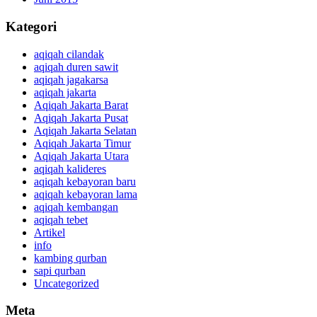
Kategori
aqiqah cilandak
aqiqah duren sawit
aqiqah jagakarsa
aqiqah jakarta
Aqiqah Jakarta Barat
Aqiqah Jakarta Pusat
Aqiqah Jakarta Selatan
Aqiqah Jakarta Timur
Aqiqah Jakarta Utara
aqiqah kalideres
aqiqah kebayoran baru
aqiqah kebayoran lama
aqiqah kembangan
aqiqah tebet
Artikel
info
kambing qurban
sapi qurban
Uncategorized
Meta