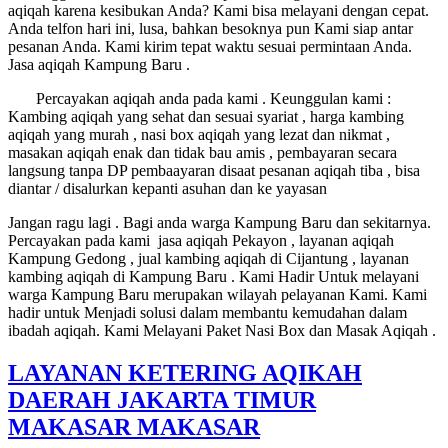
aqiqah karena kesibukan Anda? Kami bisa melayani dengan cepat.
Anda telfon hari ini, lusa, bahkan besoknya pun Kami siap antar
pesanan Anda. Kami kirim tepat waktu sesuai permintaan Anda.
Jasa aqiqah Kampung Baru .
Percayakan aqiqah anda pada kami . Keunggulan kami :
Kambing aqiqah yang sehat dan sesuai syariat , harga kambing
aqiqah yang murah , nasi box aqiqah yang lezat dan nikmat ,
masakan aqiqah enak dan tidak bau amis , pembayaran secara
langsung tanpa DP pembaayaran disaat pesanan aqiqah tiba , bisa
diantar / disalurkan kepanti asuhan dan ke yayasan
Jangan ragu lagi . Bagi anda warga Kampung Baru dan sekitarnya.
Percayakan pada kami jasa aqiqah Pekayon , layanan aqiqah
Kampung Gedong , jual kambing aqiqah di Cijantung , layanan
kambing aqiqah di Kampung Baru . Kami Hadir Untuk melayani
warga Kampung Baru merupakan wilayah pelayanan Kami. Kami
hadir untuk Menjadi solusi dalam membantu kemudahan dalam
ibadah aqiqah. Kami Melayani Paket Nasi Box dan Masak Aqiqah .
LAYANAN KETERING AQIKAH
DAERAH JAKARTA TIMUR
MAKASAR MAKASAR