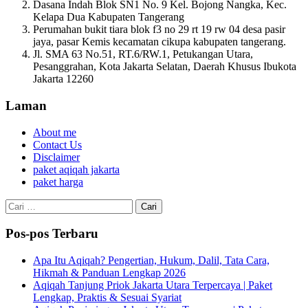
Dasana Indah Blok SN1 No. 9 Kel. Bojong Nangka, Kec.
Kelapa Dua Kabupaten Tangerang
Perumahan bukit tiara blok f3 no 29 rt 19 rw 04 desa pasir
jaya, pasar Kemis kecamatan cikupa kabupaten tangerang.
Jl. SMA 63 No.51, RT.6/RW.1, Petukangan Utara,
Pesanggrahan, Kota Jakarta Selatan, Daerah Khusus Ibukota
Jakarta 12260
Laman
About me
Contact Us
Disclaimer
paket aqiqah jakarta
paket harga
Cari
untuk:
Pos-pos Terbaru
Apa Itu Aqiqah? Pengertian, Hukum, Dalil, Tata Cara,
Hikmah & Panduan Lengkap 2026
Aqiqah Tanjung Priok Jakarta Utara Terpercaya | Paket
Lengkap, Praktis & Sesuai Syariat