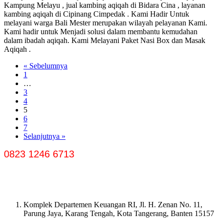
Kampung Melayu , jual kambing aqiqah di Bidara Cina , layanan
kambing aqiqah di Cipinang Cimpedak . Kami Hadir Untuk
melayani warga Bali Mester merupakan wilayah pelayanan Kami.
Kami hadir untuk Menjadi solusi dalam membantu kemudahan
dalam ibadah aqiqah. Kami Melayani Paket Nasi Box dan Masak
Aqiqah .
« Sebelumnya
1
…
3
4
5
6
7
Selanjutnya »
0823 1246 6713
Komplek Departemen Keuangan RI, Jl. H. Zenan No. 11,
Parung Jaya, Karang Tengah, Kota Tangerang, Banten 15157