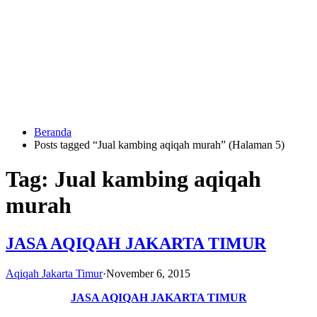
Langsung
ke
konten
Beranda
HUBUNGI
Posts tagged “Jual kambing aqiqah murah” (Halaman 5)
KAMI
Tag:
Jual kambing aqiqah
murah
JASA AQIQAH JAKARTA TIMUR
0823
Aqiqah Jakarta Timur
·
November 6, 2015
1246
JASA AQIQAH JAKARTA TIMUR
6713