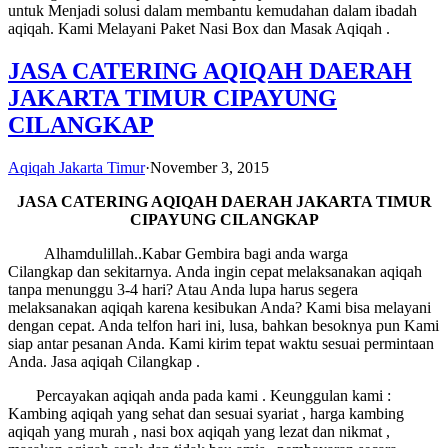
untuk Menjadi solusi dalam membantu kemudahan dalam ibadah
aqiqah. Kami Melayani Paket Nasi Box dan Masak Aqiqah .
JASA CATERING AQIQAH DAERAH
JAKARTA TIMUR CIPAYUNG
CILANGKAP
Aqiqah Jakarta Timur
·
November 3, 2015
JASA CATERING AQIQAH
DAERAH JAKARTA TIMUR
CIPAYUNG CILANGKAP
Alhamdulillah..Kabar Gembira bagi anda warga
Cilangkap dan sekitarnya. Anda ingin cepat melaksanakan aqiqah
tanpa menunggu 3-4 hari? Atau Anda lupa harus segera
melaksanakan aqiqah karena kesibukan Anda? Kami bisa melayani
dengan cepat. Anda telfon hari ini, lusa, bahkan besoknya pun Kami
siap antar pesanan Anda. Kami kirim tepat waktu sesuai permintaan
Anda. Jasa aqiqah Cilangkap .
Percayakan aqiqah anda pada kami . Keunggulan kami :
Kambing aqiqah yang sehat dan sesuai syariat , harga kambing
aqiqah yang murah , nasi box aqiqah yang lezat dan nikmat ,