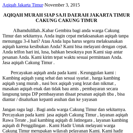
Aqiqah Jakarta Timur
·
November 3, 2015
AQIQAH MURAH SIAP SAJI
DAERAH JAKARTA TIMUR
CAKUNG CAKUNG TIMUR
Alhamdulillah..Kabar Gembira bagi anda warga Cakung
Timur dan sekitarnya. Anda ingin cepat melaksanakan aqiqah tanpa
menunggu 3-4 hari? Atau Anda lupa harus segera melaksanakan
aqiqah karena kesibukan Anda? Kami bisa melayani dengan cepat.
Anda telfon hari ini, lusa, bahkan besoknya pun Kami siap antar
pesanan Anda. Kami kirim tepat waktu sesuai permintaan Anda.
Jasa aqiqah Cakung Timur .
Percayakan aqiqah anda pada kami . Keunggulan kami :
Kambing aqiqah yang sehat dan sesuai syariat , harga kambing
aqiqah yang murah , nasi box aqiqah yang lezat dan nikmat ,
masakan aqiqah enak dan tidak bau amis , pembayaran secara
langsung tanpa DP pembaayaran disaat pesanan aqiqah tiba , bisa
diantar / disalurkan kepanti asuhan dan ke yayasan
Jangan ragu lagi . Bagi anda warga Cakung Timur dan sekitarnya.
Percayakan pada kami jasa aqiqah Cakung Timur , layanan aqiqah
Rawa Terate , jual kambing aqiqah di Jatinegara , layanan kambing
aqiqah di Penggilingan . Kami Hadir Untuk melayani warga
Cakung Timur merupakan wilayah pelayanan Kami. Kami hadir