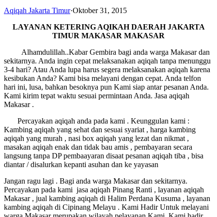
Aqiqah Jakarta Timur
·
Oktober 31, 2015
LAYANAN KETERING AQIKAH
DAERAH JAKARTA
TIMUR MAKASAR MAKASAR
Alhamdulillah..Kabar Gembira bagi anda warga Makasar dan
sekitarnya. Anda ingin cepat melaksanakan aqiqah tanpa menunggu
3-4 hari? Atau Anda lupa harus segera melaksanakan aqiqah karena
kesibukan Anda? Kami bisa melayani dengan cepat. Anda telfon
hari ini, lusa, bahkan besoknya pun Kami siap antar pesanan Anda.
Kami kirim tepat waktu sesuai permintaan Anda. Jasa aqiqah
Makasar .
Percayakan aqiqah anda pada kami . Keunggulan kami :
Kambing aqiqah yang sehat dan sesuai syariat , harga kambing
aqiqah yang murah , nasi box aqiqah yang lezat dan nikmat ,
masakan aqiqah enak dan tidak bau amis , pembayaran secara
langsung tanpa DP pembaayaran disaat pesanan aqiqah tiba , bisa
diantar / disalurkan kepanti asuhan dan ke yayasan
Jangan ragu lagi . Bagi anda warga Makasar dan sekitarnya.
Percayakan pada kami jasa aqiqah Pinang Ranti , layanan aqiqah
Makasar , jual kambing aqiqah di Halim Perdana Kusuma , layanan
kambing aqiqah di Cipinang Melayu . Kami Hadir Untuk melayani
warga Makasar merupakan wilayah pelayanan Kami. Kami hadir