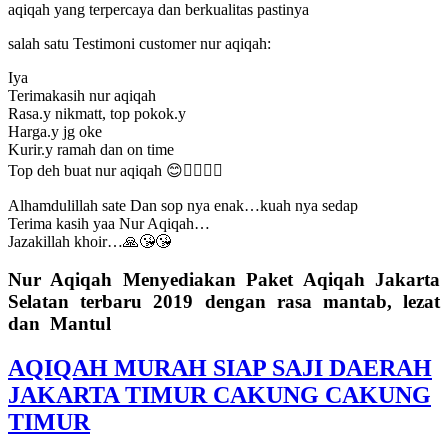
aqiqah yang terpercaya dan berkualitas pastinya
salah satu Testimoni customer nur aqiqah:
Iya
Terimakasih nur aqiqah
Rasa.y nikmatt, top pokok.y
Harga.y jg oke
Kurir.y ramah dan on time
Top deh buat nur aqiqah 😊👍🏿👍🏿
Alhamdulillah sate Dan sop nya enak…kuah nya sedap
Terima kasih yaa Nur Aqiqah…
Jazakillah khoir…🙏😘😘
Nur Aqiqah Menyediakan Paket Aqiqah Jakarta
Selatan terbaru 2019 dengan rasa mantab, lezat
dan Mantul
AQIQAH MURAH SIAP SAJI DAERAH
JAKARTA TIMUR CAKUNG CAKUNG
TIMUR