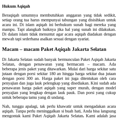
Hukum Aqiqah
Beraqiqah umumnya membutuhkan anggaran yang tidak sedikit,
setiap orang tua harus mempunyai tabungan yang disisihkan untuk
acara ini. Di islam aqiqah ini berhukum sunah bagi mereka yang
mampu. Tapi alangkah baiknya jika hal yang sunah ini dilakukan.
Di dalam islam tidak menuntut agar acara aqiqah diadakan dengan
mewah tapi sederhana asalkan sesuai dengan syariat.
Macam – macam Paket Aqiqah Jakarta Selatan
Di Jakarta Selatan sudah banyak bermunculan Paket Aqiqah Jakarta
Selatan, dengan penawaran yang bermacam – macam. Ada
beberapa jenis paket yang ditawarkan. Mulai dari harga sekitar satu
jutaan dengan porsi sekitar 180 an hingga harga sekitar dua jutaan
dengan porsi 300 an. Harga paket ini juga ditentukan oleh cara
penyajian dan juga lauk pelengkap yang disediakan. Kini sudah ada
penawaran harga paket aqiqah yang super murah, dengan model
penyajian yang lengkap dengan lauk pauk. Dan porsi yang cukup
untuk beberapa tamu yang di undang.
Nah, tunggu apalagi, tak perlu khawatir untuk mengadakan acara
aqiqah. Tanpa perlu meninggalkan si buah hati, Anda bisa langsung
mengontak kami Paket Aqiqah Jakarta Selatan
.
Kami adalah jasa