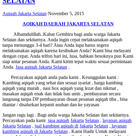
SELATAN
Aqiqah Jakarta Selatan
·
November 5, 2015
AQIKAH DAERAH JAKARTA SELATAN
Alhamdulillah..Kabar Gembira bagi anda warga Jakarta
Selatan dan sekitarnya. Anda ingin cepat melaksanakan aqiqah
tanpa menunggu 3-4 hari? Atau Anda lupa harus segera
melaksanakan aqiqah karena kesibukan Anda? Kami bisa melayani
dengan cepat. Anda telfon hari ini, lusa, bahkan besoknya pun Kami
siap antar pesanan Anda. Kami kirim tepat waktu sesuai permintaan
Anda.
Jasa
aqiqah Jakarta
Selatan
.
Percayakan aqiqah anda pada kami . Keunggulan kami :
Kambing aqiqah yang sehat dan sesuai syariat , harga kambing
aqiqah yang murah , nasi box aqiqah yang lezat dan nikmat ,
masakan aqiqah enak dan tidak bau amis , pembayaran secara
langsung tanpa DP pembaayaran disaat pesanan aqiqah tiba , bisa
diantar / disalurkan kepanti asuhan dan ke yayasan
Jangan ragu lagi . Bagi anda warga Jakarta Selatan dan sekitarnya.
Percayakan pada kami
jasa aqiqah
Jakarta
Selatan
,
layanan aqiqah
Jakarta
Selatan
,
jual kambing aqiqah di
Jakarta
Selatan
,
layanan
kambing aqiqah di Jakarta
Selatan
. Kami Hadir Untuk melayani