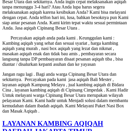
Besar Utara dan sekitarnya. Anda ingin cepat melaksanakan aqiqah
tanpa menunggu 3-4 hari? Atau Anda lupa harus segera
melaksanakan aqiqah karena kesibukan Anda? Kami bisa melayani
dengan cepat. Anda telfon hari ini, lusa, bahkan besoknya pun Kami
siap antar pesanan Anda. Kami kirim tepat waktu sesuai permintaan
Anda. Jasa aqiqah Cipinang Besar Utara .
Percayakan aqiqah anda pada kami . Keunggulan kami :
Kambing aqiqah yang sehat dan sesuai syariat , harga kambing
aqiqah yang murah , nasi box aqiqah yang lezat dan nikmat ,
masakan aqiqah enak dan tidak bau amis , pembayaran secara
langsung tanpa DP pembaayaran disaat pesanan aqiqah tiba , bisa
diantar / disalurkan kepanti asuhan dan ke yayasan
Jangan ragu lagi . Bagi anda warga Cipinang Besar Utara dan
sekitarnya. Percayakan pada kami jasa aqiqah Bali Mester ,
layanan aqiqah Kampung Melayu , jual kambing aqiqah di Bidara
Cina , layanan kambing aqiqah di Cipinang Cimpedak . Kami Hadir
Untuk melayani warga Cipinang Besar Utara merupakan wilayah
pelayanan Kami. Kami hadir untuk Menjadi solusi dalam membantu
kemudahan dalam ibadah aqiqah. Kami Melayani Paket Nasi Box
dan Masak Aqiqah .
LAYANAN KAMBING AQIQAH