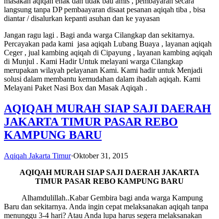
masakan aqiqah enak dan tidak bau amis , pembayaran secara
langsung tanpa DP pembaayaran disaat pesanan aqiqah tiba , bisa
diantar / disalurkan kepanti asuhan dan ke yayasan
Jangan ragu lagi . Bagi anda warga Cilangkap dan sekitarnya.
Percayakan pada kami jasa aqiqah Lubang Buaya , layanan aqiqah
Ceger , jual kambing aqiqah di Cipayung , layanan kambing aqiqah
di Munjul . Kami Hadir Untuk melayani warga Cilangkap
merupakan wilayah pelayanan Kami. Kami hadir untuk Menjadi
solusi dalam membantu kemudahan dalam ibadah aqiqah. Kami
Melayani Paket Nasi Box dan Masak Aqiqah .
AQIQAH MURAH SIAP SAJI DAERAH
JAKARTA TIMUR PASAR REBO
KAMPUNG BARU
Aqiqah Jakarta Timur
·
Oktober 31, 2015
AQIQAH MURAH SIAP SAJI
DAERAH JAKARTA
TIMUR PASAR REBO KAMPUNG BARU
Alhamdulillah..Kabar Gembira bagi anda warga Kampung
Baru dan sekitarnya. Anda ingin cepat melaksanakan aqiqah tanpa
menunggu 3-4 hari? Atau Anda lupa harus segera melaksanakan