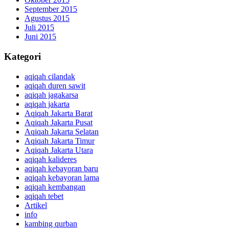
September 2015
Agustus 2015
Juli 2015
Juni 2015
Kategori
aqiqah cilandak
aqiqah duren sawit
aqiqah jagakarsa
aqiqah jakarta
Aqiqah Jakarta Barat
Aqiqah Jakarta Pusat
Aqiqah Jakarta Selatan
Aqiqah Jakarta Timur
Aqiqah Jakarta Utara
aqiqah kalideres
aqiqah kebayoran baru
aqiqah kebayoran lama
aqiqah kembangan
aqiqah tebet
Artikel
info
kambing qurban