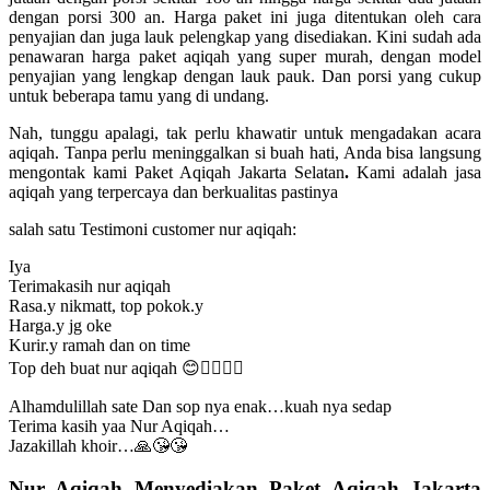
dengan porsi 300 an. Harga paket ini juga ditentukan oleh cara
penyajian dan juga lauk pelengkap yang disediakan. Kini sudah ada
penawaran harga paket aqiqah yang super murah, dengan model
penyajian yang lengkap dengan lauk pauk. Dan porsi yang cukup
untuk beberapa tamu yang di undang.
Nah, tunggu apalagi, tak perlu khawatir untuk mengadakan acara
aqiqah. Tanpa perlu meninggalkan si buah hati, Anda bisa langsung
mengontak kami Paket Aqiqah Jakarta Selatan
.
Kami adalah jasa
aqiqah yang terpercaya dan berkualitas pastinya
salah satu Testimoni customer nur aqiqah:
Iya
Terimakasih nur aqiqah
Rasa.y nikmatt, top pokok.y
Harga.y jg oke
Kurir.y ramah dan on time
Top deh buat nur aqiqah 😊👍🏿👍🏿
Alhamdulillah sate Dan sop nya enak…kuah nya sedap
Terima kasih yaa Nur Aqiqah…
Jazakillah khoir…🙏😘😘
Nur Aqiqah Menyediakan Paket Aqiqah Jakarta