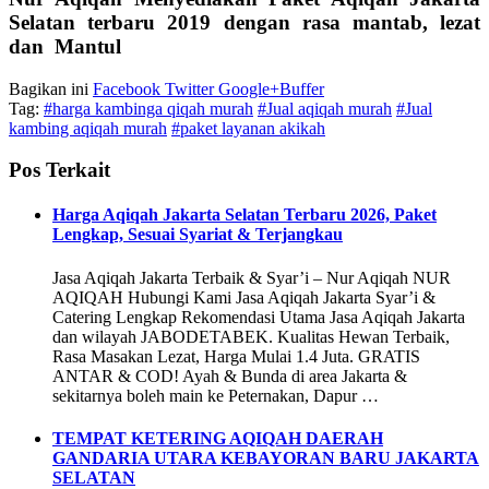
Selatan terbaru 2019 dengan rasa mantab, lezat
dan Mantul
Bagikan ini
Facebook
Twitter
Google+
Buffer
Tag:
#harga kambinga qiqah murah
#Jual aqiqah murah
#Jual
kambing aqiqah murah
#paket layanan akikah
Pos Terkait
Harga Aqiqah Jakarta Selatan Terbaru 2026, Paket
Lengkap, Sesuai Syariat & Terjangkau
Jasa Aqiqah Jakarta Terbaik & Syar’i – Nur Aqiqah NUR
AQIQAH Hubungi Kami Jasa Aqiqah Jakarta Syar’i &
Catering Lengkap Rekomendasi Utama Jasa Aqiqah Jakarta
dan wilayah JABODETABEK. Kualitas Hewan Terbaik,
Rasa Masakan Lezat, Harga Mulai 1.4 Juta. GRATIS
ANTAR & COD! Ayah & Bunda di area Jakarta &
sekitarnya boleh main ke Peternakan, Dapur …
TEMPAT KETERING AQIQAH DAERAH
GANDARIA UTARA KEBAYORAN BARU JAKARTA
SELATAN