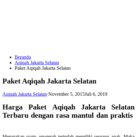
Langsung
ke
konten
Beranda
HUBUNGI
Aqiqah Jakarta Selatan
KAMI
Paket Aqiqah Jakarta Selatan
Paket Aqiqah Jakarta Selatan
Aqiqah Jakarta Selatan
·
November 5, 2015
Juli 6, 2019
Harga Paket Aqiqah Jakarta Selatan
Terbaru dengan rasa mantul dan praktis
0823
1246
6713
Merupakan suatu anugerah terindah memiliki seorang anak. Maka