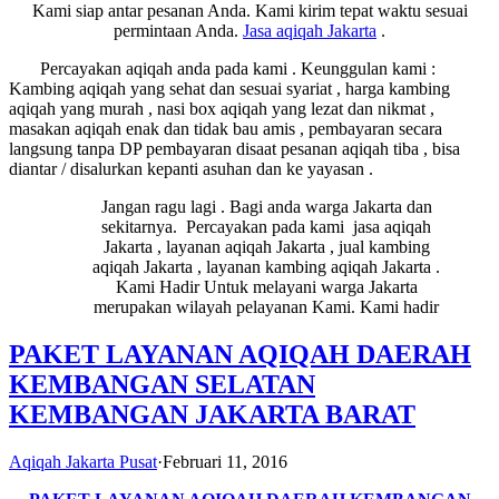
Kami siap antar pesanan Anda. Kami kirim tepat waktu sesuai
permintaan Anda.
Jasa
aqiqah Jakarta
.
Percayakan aqiqah anda pada kami . Keunggulan kami :
Kambing aqiqah yang sehat dan sesuai syariat , harga kambing
aqiqah yang murah , nasi box aqiqah yang lezat dan nikmat ,
masakan aqiqah enak dan tidak bau amis , pembayaran secara
langsung tanpa DP pembayaran disaat pesanan aqiqah tiba , bisa
diantar / disalurkan kepanti asuhan dan ke yayasan .
Jangan ragu lagi . Bagi anda warga Jakarta dan
sekitarnya. Percayakan pada kami jasa aqiqah
Jakarta , layanan aqiqah Jakarta , jual kambing
aqiqah Jakarta , layanan kambing aqiqah Jakarta .
Kami Hadir Untuk melayani warga Jakarta
merupakan wilayah pelayanan Kami. Kami hadir
PAKET LAYANAN AQIQAH DAERAH
KEMBANGAN SELATAN
KEMBANGAN JAKARTA BARAT
Aqiqah Jakarta Pusat
·
Februari 11, 2016