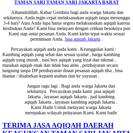
TAMAN SARI TAMAN SARI JAKARTA BARAT
Alhamdulillah..Kabar Gembira bagi anda warga Jakarta dan
sekitarnya. Anda ingin cepat melaksanakan aqiqah tanpa menunggu
3-4 hari? Atau Anda lupa harus segera melaksanakan aqiqah karena
kesibukan Anda? Kami bisa melayani dengan cehkan besoknya pun
Kami siap antar pesanan Anda. Kami kirim tepat waktu sesuai
permintaan Anda.
Jasa
aqiqah Jakarta
.
Percayakan aqiqah anda pada kami . Keunggulan kami :
Kambing aqiqah yang sehat dan sesuai syariat , harga kambing
aqiqah yang murah , nasi box aqiqah yang lezat dan nikmat ,
masakan aqiqah enak dan tidak bau amis , pembayaran secara
langsung tanpa DP pembayaran disaat pesanan aqiqah tiba , bisa
diantar / disalurkan kepanti asuhan dan ke yayasan .
Jangan ragu lagi . Bagi anda warga Jakarta dan
sekitarnya. Percayakan pada kami jasa aqiqah
Jakarta , layanan aqiqah Jakarta , jual kambing
aqiqah Jakarta , layanan kambing aqiqah Jakarta .
Kami Hadir Untuk melayani warga Jakarta
merupakan wilayah pelayanan Kami. Kami hadir
TERIMA JASA AQIQAH DAERAH