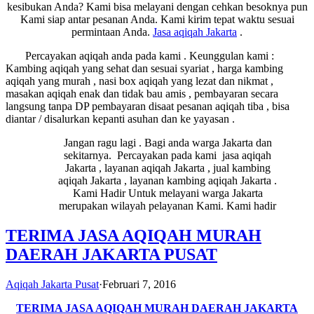
kesibukan Anda? Kami bisa melayani dengan cehkan besoknya pun
Kami siap antar pesanan Anda. Kami kirim tepat waktu sesuai
permintaan Anda.
Jasa
aqiqah Jakarta
.
Percayakan aqiqah anda pada kami . Keunggulan kami :
Kambing aqiqah yang sehat dan sesuai syariat , harga kambing
aqiqah yang murah , nasi box aqiqah yang lezat dan nikmat ,
masakan aqiqah enak dan tidak bau amis , pembayaran secara
langsung tanpa DP pembayaran disaat pesanan aqiqah tiba , bisa
diantar / disalurkan kepanti asuhan dan ke yayasan .
Jangan ragu lagi . Bagi anda warga Jakarta dan
sekitarnya. Percayakan pada kami jasa aqiqah
Jakarta , layanan aqiqah Jakarta , jual kambing
aqiqah Jakarta , layanan kambing aqiqah Jakarta .
Kami Hadir Untuk melayani warga Jakarta
merupakan wilayah pelayanan Kami. Kami hadir
TERIMA JASA AQIQAH MURAH
DAERAH JAKARTA PUSAT
Aqiqah Jakarta Pusat
·
Februari 7, 2016
TERIMA JASA AQIQAH MURAH DAERAH JAKARTA