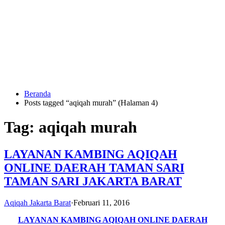
Langsung
ke
konten
Beranda
HUBUNGI
Posts tagged “aqiqah murah” (Halaman 4)
KAMI
Tag:
aqiqah murah
LAYANAN KAMBING AQIQAH
ONLINE DAERAH TAMAN SARI
TAMAN SARI JAKARTA BARAT
0823
1246
Aqiqah Jakarta Barat
·
Februari 11, 2016
6713
LAYANAN KAMBING AQIQAH ONLINE DAERAH