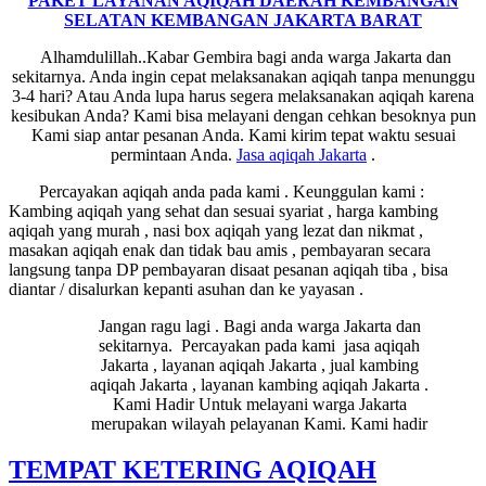
PAKET LAYANAN AQIQAH DAERAH KEMBANGAN
SELATAN KEMBANGAN JAKARTA BARAT
Alhamdulillah..Kabar Gembira bagi anda warga Jakarta dan
sekitarnya. Anda ingin cepat melaksanakan aqiqah tanpa menunggu
3-4 hari? Atau Anda lupa harus segera melaksanakan aqiqah karena
kesibukan Anda? Kami bisa melayani dengan cehkan besoknya pun
Kami siap antar pesanan Anda. Kami kirim tepat waktu sesuai
permintaan Anda.
Jasa
aqiqah Jakarta
.
Percayakan aqiqah anda pada kami . Keunggulan kami :
Kambing aqiqah yang sehat dan sesuai syariat , harga kambing
aqiqah yang murah , nasi box aqiqah yang lezat dan nikmat ,
masakan aqiqah enak dan tidak bau amis , pembayaran secara
langsung tanpa DP pembayaran disaat pesanan aqiqah tiba , bisa
diantar / disalurkan kepanti asuhan dan ke yayasan .
Jangan ragu lagi . Bagi anda warga Jakarta dan
sekitarnya. Percayakan pada kami jasa aqiqah
Jakarta , layanan aqiqah Jakarta , jual kambing
aqiqah Jakarta , layanan kambing aqiqah Jakarta .
Kami Hadir Untuk melayani warga Jakarta
merupakan wilayah pelayanan Kami. Kami hadir
TEMPAT KETERING AQIQAH