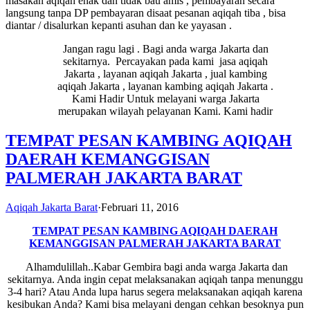
masakan aqiqah enak dan tidak bau amis , pembayaran secara
langsung tanpa DP pembayaran disaat pesanan aqiqah tiba , bisa
diantar / disalurkan kepanti asuhan dan ke yayasan .
Jangan ragu lagi . Bagi anda warga Jakarta dan
sekitarnya. Percayakan pada kami jasa aqiqah
Jakarta , layanan aqiqah Jakarta , jual kambing
aqiqah Jakarta , layanan kambing aqiqah Jakarta .
Kami Hadir Untuk melayani warga Jakarta
merupakan wilayah pelayanan Kami. Kami hadir
TEMPAT PESAN KAMBING AQIQAH
DAERAH KEMANGGISAN
PALMERAH JAKARTA BARAT
Aqiqah Jakarta Barat
·
Februari 11, 2016
TEMPAT PESAN KAMBING AQIQAH DAERAH
KEMANGGISAN PALMERAH JAKARTA BARAT
Alhamdulillah..Kabar Gembira bagi anda warga Jakarta dan
sekitarnya. Anda ingin cepat melaksanakan aqiqah tanpa menunggu
3-4 hari? Atau Anda lupa harus segera melaksanakan aqiqah karena
kesibukan Anda? Kami bisa melayani dengan cehkan besoknya pun