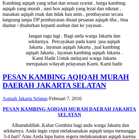
Kambing aqiqah yang sehat dan sesuai syariat , harga kambing
aqiqah yang murah , nasi box aqiqah yang lezat dan nikmat ,
masakan aqiqah enak dan tidak bau amis , pembayaran secara
langsung tanpa DP pembayaran disaat pesanan aqiqah tiba , bisa
diantar / disalurkan kepanti asuhan dan ke yayasan .
Jangan ragu lagi . Bagi anda warga Jakarta dan
sekitarnya. Percayakan pada kami jasa aqiqah
Jakarta , layanan aqiqah Jakarta , jual kambing
aqiqah Jakarta , layanan kambing aqiqah Jakarta .
Kami Hadir Untuk melayani warga Jakarta
merupakan wilayah pelayanan Kami. Kami hadir
PESAN KAMBING AQIQAH MURAH
DAERAH JAKARTA SELATAN
Aqiqah Jakarta Selatan
·
Februari 7, 2016
PESAN KAMBING AQIQAH MURAH DAERAH JAKARTA
SELATAN
Alhamdulillah..Kabar Gembira bagi anda warga Jakarta dan
sekitarnya. Anda ingin cepat melaksanakan aqiqah tanpa menunggu
3-4 hari? Atau Anda lupa harus segera melaksanakan aqiqah karena