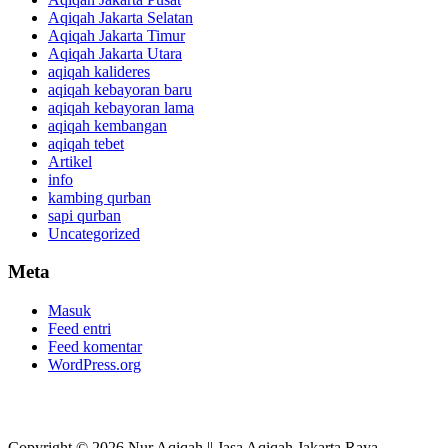
Aqiqah Jakarta Selatan
Aqiqah Jakarta Timur
Aqiqah Jakarta Utara
aqiqah kalideres
aqiqah kebayoran baru
aqiqah kebayoran lama
aqiqah kembangan
aqiqah tebet
Artikel
info
kambing qurban
sapi qurban
Uncategorized
Meta
Masuk
Feed entri
Feed komentar
WordPress.org
Copyright © 2026 Nur Aqiqah || Jasa Aqiqah Jakarta Raya