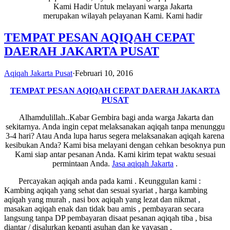
Kami Hadir Untuk melayani warga Jakarta
merupakan wilayah pelayanan Kami. Kami hadir
TEMPAT PESAN AQIQAH CEPAT
DAERAH JAKARTA PUSAT
Aqiqah Jakarta Pusat
·
Februari 10, 2016
TEMPAT PESAN AQIQAH CEPAT DAERAH JAKARTA
PUSAT
Alhamdulillah..Kabar Gembira bagi anda warga Jakarta dan
sekitarnya. Anda ingin cepat melaksanakan aqiqah tanpa menunggu
3-4 hari? Atau Anda lupa harus segera melaksanakan aqiqah karena
kesibukan Anda? Kami bisa melayani dengan cehkan besoknya pun
Kami siap antar pesanan Anda. Kami kirim tepat waktu sesuai
permintaan Anda.
Jasa
aqiqah Jakarta
.
Percayakan aqiqah anda pada kami . Keunggulan kami :
Kambing aqiqah yang sehat dan sesuai syariat , harga kambing
aqiqah yang murah , nasi box aqiqah yang lezat dan nikmat ,
masakan aqiqah enak dan tidak bau amis , pembayaran secara
langsung tanpa DP pembayaran disaat pesanan aqiqah tiba , bisa
diantar / disalurkan kepanti asuhan dan ke yayasan .