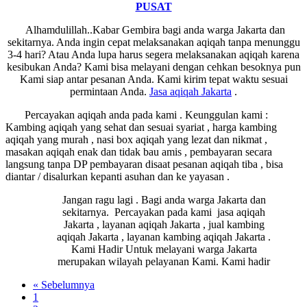
PUSAT
Alhamdulillah..Kabar Gembira bagi anda warga Jakarta dan
sekitarnya. Anda ingin cepat melaksanakan aqiqah tanpa menunggu
3-4 hari? Atau Anda lupa harus segera melaksanakan aqiqah karena
kesibukan Anda? Kami bisa melayani dengan cehkan besoknya pun
Kami siap antar pesanan Anda. Kami kirim tepat waktu sesuai
permintaan Anda.
Jasa
aqiqah Jakarta
.
Percayakan aqiqah anda pada kami . Keunggulan kami :
Kambing aqiqah yang sehat dan sesuai syariat , harga kambing
aqiqah yang murah , nasi box aqiqah yang lezat dan nikmat ,
masakan aqiqah enak dan tidak bau amis , pembayaran secara
langsung tanpa DP pembayaran disaat pesanan aqiqah tiba , bisa
diantar / disalurkan kepanti asuhan dan ke yayasan .
Jangan ragu lagi . Bagi anda warga Jakarta dan
sekitarnya. Percayakan pada kami jasa aqiqah
Jakarta , layanan aqiqah Jakarta , jual kambing
aqiqah Jakarta , layanan kambing aqiqah Jakarta .
Kami Hadir Untuk melayani warga Jakarta
merupakan wilayah pelayanan Kami. Kami hadir
« Sebelumnya
1