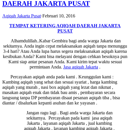
DAERAH JAKARTA PUSAT
Aqiqah Jakarta Pusat
·
Februari 10, 2016
TEMPAT KETERING AQIQAH DAERAH JAKARTA
PUSAT
Alhamdulillah..Kabar Gembira bagi anda warga Jakarta dan
sekitarnya. Anda ingin cepat melaksanakan aqiqah tanpa menunggu
3-4 hari? Atau Anda lupa harus segera melaksanakan aqiqah karena
kesibukan Anda? Kami bisa melayani dengan cehkan besoknya pun
Kami siap antar pesanan Anda. Kami kirim tepat waktu sesuai
permintaan Anda.
Jasa
aqiqah Jakarta
.
Percayakan aqiqah anda pada kami . Keunggulan kami :
Kambing aqiqah yang sehat dan sesuai syariat , harga kambing
aqiqah yang murah , nasi box aqiqah yang lezat dan nikmat ,
masakan aqiqah enak dan tidak bau amis , pembayaran secara
langsung tanpa DP pembayaran disaat pesanan aqiqah tiba , bisa
diantar / disalurkan kepanti asuhan dan ke yayasan .
Jangan ragu lagi . Bagi anda warga Jakarta dan
sekitarnya. Percayakan pada kami jasa aqiqah
Jakarta , layanan aqiqah Jakarta , jual kambing
aqiqah Jakarta , layanan kambing aqiqah Jakarta .