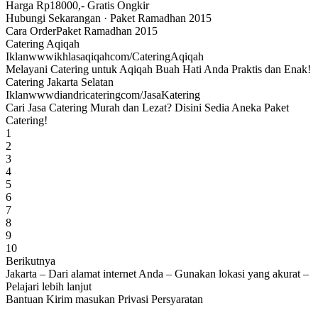
Harga Rp18000,- Gratis Ongkir
Hubungi Sekarangan · Paket Ramadhan 2015
Cara OrderPaket Ramadhan 2015
Catering Aqiqah‎
Iklanwwwikhlasaqiqahcom/CateringAqiqah‎
Melayani Catering untuk Aqiqah Buah Hati Anda Praktis dan Enak!
Catering Jakarta Selatan‎
Iklanwwwdiandricateringcom/JasaKatering‎
Cari Jasa Catering Murah dan Lezat? Disini Sedia Aneka Paket
Catering!
1
2
3
4
5
6
7
8
9
10
Berikutnya
Jakarta – Dari alamat internet Anda – Gunakan lokasi yang akurat –
Pelajari lebih lanjut
Bantuan Kirim masukan Privasi Persyaratan