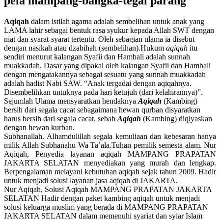
pela mampang-bangka-tegal parang
Aqiqah
dalam istilah agama adalah sembelihan untuk anak yang
LAMA lahir sebagai bentuk rasa syukur kepada Allah SWT dengan
niat dan syarat-syarat tertentu. Oleh sebagian ulama ia disebut
dengan nasikah atau dzabihah (sembelihan).Hukum
aqiqah
itu
sendiri menurut kalangan Syafii dan Hambali adalah sunnah
muakkadah. Dasar yang dipakai oleh kalangan Syafii dan Hambali
dengan mengatakannya sebagai sesuatu yang sunnah muakkadah
adalah hadist Nabi SAW. “Anak tergadai dengan aqiqahnya.
Disembelihkan untuknya pada hari ketujuh (dari kelahirannya)”.
Sejumlah Ulama mensyaratkan hendaknya
Aqiqah
(Kambing)
bersih dari segala cacat sebagaimana hewan qurban disyaratkan
harus bersih dari segala cacat, sebab
Aqiqah
(Kambing) diqiyaskan
dengan hewan kurban.
Subhanallah. Alhamdulillah segala kemuliaan dan kebesaran hanya
milik Allah Subhanahu Wa Ta’ala.Tuhan pemilik semesta alam. Nur
Aqiqah, Penyedia layanan aqiqah MAMPANG PRAPATAN
JAKARTA SELATAN menyediakan yang murah dan lengkap.
Berpengalaman melayani kebutuhan aqiqah sejak tahun 2009. Hadir
untuk menjadi solusi layanan jasa aqiqah di JAKARTA.
Nur Aqiqah, Solusi Aqiqah MAMPANG PRAPATAN JAKARTA
SELATAN Hadir dengan paket kambing aqiqah untuk menjadi
solusi keluarga muslim yang berada di MAMPANG PRAPATAN
JAKARTA SELATAN dalam memenuhi syariat dan syiar Islam