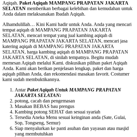
Aqiqah.
Paket Aqiqah MAMPANG PRAPATAN JAKARTA
SELATAN
memberikan berbagai kelebihan dan kemudahan untuk
Anda dalam melaksanakan Ibadah Aqiqah.
Alhamdulillah… Kini Kami hadir untuk Anda. Anda yang mencari
tempat aqiqah di MAMPANG PRAPATAN JAKARTA
SELATAN, mencari tempat yang jual kambing aqiqah di
MAMPANG PRAPATAN JAKARTA SELATAN, mencari jasa
katering aqiqah di MAMPANG PRAPATAN JAKARTA
SELATAN, harga kambing aqiqah di MAMPANG PRAPATAN
JAKARTA SELATAN, di sinilah tempatnya. Begitu mudah
memesan Aqiqah melalui Kami. diskusikan pilihan paket Aqiqah
Anda. Kami akan berikan penjelasan lengkap, paket dan harga
aqiqah pilihan Anda, dan rekomendasi masakan favorit. Costumer
kami sudah membuktikannya.
Antar
Paket Aqiqah Untuk MAMPANG PRAPATAN
JAKARTA SELATAN:
potong, cacah dan penge
mas
an
Mas
akan BEBAS bau prengus
Kambing potong SEHAT dan sesuai syariah
Tersedia Aneka Menu sesuai keinginan anda (Sate, Gulai,
Sop, Tongseng, Semur)
Siap menyalurkan ke panti asuhan dan yayasan atau
mas
jid
yang membutuhkan