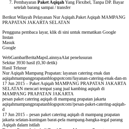
Pembayaran
Paket Aqiqah
Yang Flexibel, Tanpa DP. Bayar
setelah barang sampai / transfer
Berikut Wilayah Pelayanan Nur Aqiqah.Paket Aqiqah MAMPANG
PRAPATAN JAKARTA SELATAN
Pengguna pembaca layar, klik di sini untuk mematikan Google
Instan
Masuk
Google
WebGambarBeritaMapsLainnyaAlat penelusuran
Sekitar 3930 hasil (0,30 detik)
Hasil Telusur
Nur Aqiqah Mampang Prapatan: layanan catering enak dan
aqiqahmampangprapatanblogspotcom//layanan-catering-enak-dan-m
17 Jun 2015 – Paket Aqiqah MAMPANG PRAPATAN JAKARTA
SELATAN mencari tempat yang jual kambing aqiqah di
MAMPANG PRAPATAN JAKARTA
pesan paket catering aqiqah di mampang prapatan jakarta
aqiqahmampangprapatanblogspotcom//pesan-paket-catering-aqiqah-
d
17 Jun 2015 – pesan paket catering aqiqah di mampang prapatan
jakarta selatan-kuningan barat-pela mampang-bangka-tegal parang
Aqiqah dalam istilah