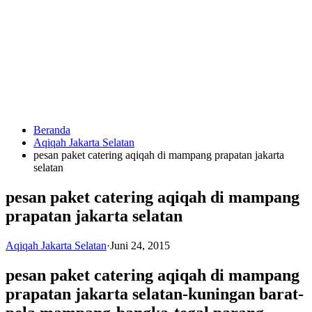
Langsung
ke
konten
Beranda
HUBUNGI
Aqiqah Jakarta Selatan
KAMI
pesan paket catering aqiqah di mampang prapatan jakarta
selatan
pesan paket catering aqiqah di mampang
prapatan jakarta selatan
Aqiqah Jakarta Selatan
·
Juni 24, 2015
0823
pesan paket catering aqiqah di mampang
1246
prapatan jakarta selatan-kuningan barat-
6713