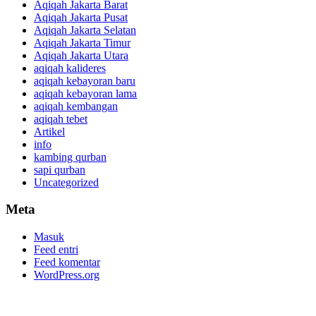
Aqiqah Jakarta Barat
Aqiqah Jakarta Pusat
Aqiqah Jakarta Selatan
Aqiqah Jakarta Timur
Aqiqah Jakarta Utara
aqiqah kalideres
aqiqah kebayoran baru
aqiqah kebayoran lama
aqiqah kembangan
aqiqah tebet
Artikel
info
kambing qurban
sapi qurban
Uncategorized
Meta
Masuk
Feed entri
Feed komentar
WordPress.org