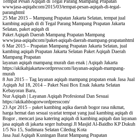
Tempat Pesan Aqiqah di Tegal Parang Mampang Prapatan
wwwjasa-aqiqahcom/2015/03/tempat-pesan-aqiqah-di-tegal-
paranghtml
25 Mar 2015 – Mampang Prapatan Jakarta Selatan, tempat jual
kambing aqiqah di di Tegal Parang Mampang Prapatan Jakarta
Selatan, paket aqiqah di
Paket Aqiqah Daerah Mampang Prapatan Mampang
wwwjasa-aqiqahcom//paket-aqiqah-daerah-mampang-prapatanhtml
6 Mar 2015 – Prapatan Mampang Prapatan Jakarta Selatan, jual
kambing aqiqah Prapatan Jakarta Selatan Paket Aqiqah Daerah
Mampang Prapatan
layanan aqiqah mampang murah dan enak | Aqiqah Jakarta
https://akikahjakartawordpresscom//layanan-aqiqah-mampang-
murah
8 Jun 2015 – Tag layanan aqiqah mampang prapatan enak Jasa Jual
Aqiqah Jul 18, 2014 – Paket Nasi Box Enak Jakarta Selatan
Kebayoran Baru,
Nur Aqiqah | Layanan Aqiqah Profesional Dan Sesuai
https://akikahbogorwordpresscom/
23 Apr 2015 – paket kambing aqika daerah bogor rasa nikmat,
harga hemat dan sesuai syariat tempat yang jual kambing aqiqah di
Bogor , mencari jasa katering aqiqah di kambing aqiqah dan layanan
jasa aqiqah di jakarta seger hubungi Jl Masjid Al-Baidho KP Dukuh
1/5 No 15, Sudimara Selatan Ciledug Kota
Jasa Jual Aqiqah Kuningan Barat Mampang Prapatan