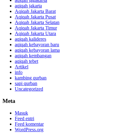
aqiqah jagakarsa
aqiqah jakarta
Aqiqah Jakarta Barat
Aqiqah Jakarta Pusat
Aqiqah Jakarta Selatan
Aqiqah Jakarta Timur
Aqiqah Jakarta Utara
aqiqah kalideres
aqiqah kebayoran baru
aqiqah kebayoran lama
aqiqah kembangan
aqiqah tebet
Artikel
info
kambing qurban
sapi qurban
Uncategorized
Meta
Masuk
Feed entri
Feed komentar
WordPress.org