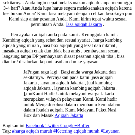
sekitarnya. Anda ingin cepat melaksanakan aqiqah tanpa menunggu
3-4 hari? Atau Anda lupa harus segera melaksanakan aqiqah karena
kesibukan Anda? Kami bisa melayani dengan cehkan besoknya pun
Kami siap antar pesanan Anda. Kami kirim tepat waktu sesuai
permintaan Anda.
Jasa
aqiqah Jakarta
.
Percayakan aqiqah anda pada kami . Keunggulan kami :
Kambing aqiqah yang sehat dan sesuai syariat , harga kambing
aqiqah yang murah , nasi box aqiqah yang lezat dan nikmat ,
masakan aqiqah enak dan tidak bau amis , pembayaran secara
langsung tanpa DP pembayaran disaat pesanan aqiqah tiba , bisa
diantar / disalurkan kepanti asuhan dan ke yayasan .
JaPngan ragu lagi . Bagi anda warga Jakarta dan
sekitarnya. Percayakan pada kami jasa aqiqah
Jakarta , layanan aqiqah Jakarta , jual kambing
aqiqah Jakarta , layanan kambing aqiqah Jakarta .
],mnKami Hadir Untuk melayani warga Jakarta
merupakan wilayah pelayanan Kami. Kami hadir
untuk Menjadi solusi dalam membantu kemudahan
dalam ibadah aqiqah. Kami Melayani Paket Nasi
Box dan Masak
Aqiqah Jakarta
.
Bagikan ini
Facebook
Twitter
Google+
Buffer
Tag:
#harga aqiqah murah
#Ketering aqiqah murah
#Layanan