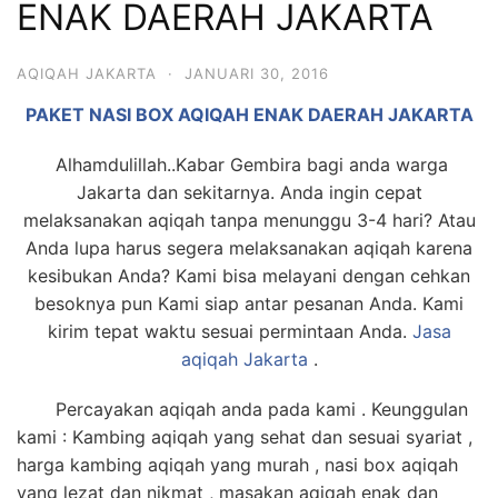
ENAK DAERAH JAKARTA
6713
AQIQAH JAKARTA
·
JANUARI 30, 2016
PAKET NASI BOX AQIQAH ENAK DAERAH JAKARTA
Alhamdulillah..Kabar Gembira bagi anda warga
Jakarta dan sekitarnya. Anda ingin cepat
melaksanakan aqiqah tanpa menunggu 3-4 hari? Atau
Anda lupa harus segera melaksanakan aqiqah karena
kesibukan Anda? Kami bisa melayani dengan cehkan
besoknya pun Kami siap antar pesanan Anda. Kami
kirim tepat waktu sesuai permintaan Anda.
Jasa
aqiqah Jakarta
.
Percayakan aqiqah anda pada kami . Keunggulan
kami : Kambing aqiqah yang sehat dan sesuai syariat ,
harga kambing aqiqah yang murah , nasi box aqiqah
yang lezat dan nikmat , masakan aqiqah enak dan