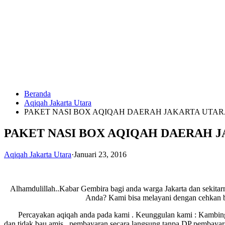
Langsung
ke
konten
Beranda
HUBUNGI
Aqiqah Jakarta Utara
KAMI
PAKET NASI BOX AQIQAH DAERAH JAKARTA UTA
PAKET NASI BOX AQIQAH DAERAH 
Aqiqah Jakarta Utara
·
Januari 23, 2016
Alhamdulillah..Kabar Gembira bagi anda warga Jakarta dan sekitar
0823
Anda? Kami bisa melayani dengan cehkan b
1246
6713
Percayakan aqiqah anda pada kami . Keunggulan kami : Kambing aqi
dan tidak bau amis , pembayaran secara langsung tanpa DP pembayaran 