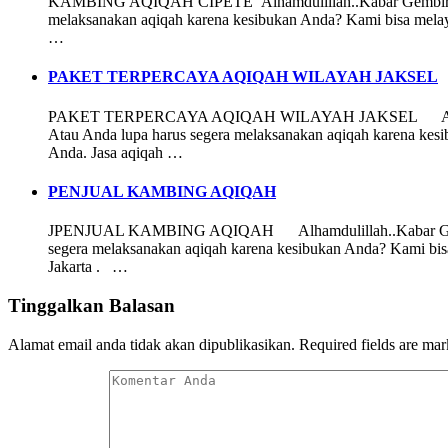
KAMBING AQIQAH CIPETE Alhamdulillah..Kabar Gembira bagi 
melaksanakan aqiqah karena kesibukan Anda? Kami bisa melay
…
PAKET TERPERCAYA AQIQAH WILAYAH JAKSEL
PAKET TERPERCAYA AQIQAH WILAYAH JAKSEL Alhamdulillah.
Atau Anda lupa harus segera melaksanakan aqiqah karena kes
Anda. Jasa aqiqah …
PENJUAL KAMBING AQIQAH
JPENJUAL KAMBING AQIQAH Alhamdulillah..Kabar Gembira ba
segera melaksanakan aqiqah karena kesibukan Anda? Kami bisa
Jakarta . …
Tinggalkan Balasan
Alamat email anda tidak akan dipublikasikan.
Required fields are ma