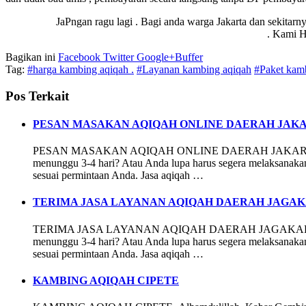
JaPngan ragu lagi . Bagi anda warga Jakarta dan sekitarn
. Kami H
Bagikan ini
Facebook
Twitter
Google+
Buffer
Tag:
#harga kambing aqiqah .
#Layanan kambing aqiqah
#Paket kam
Pos Terkait
PESAN MASAKAN AQIQAH ONLINE DAERAH JAKA
PESAN MASAKAN AQIQAH ONLINE DAERAH JAKARTA PUSAT Alh
menunggu 3-4 hari? Atau Anda lupa harus segera melaksanaka
sesuai permintaan Anda. Jasa aqiqah …
TERIMA JASA LAYANAN AQIQAH DAERAH JAGA
TERIMA JASA LAYANAN AQIQAH DAERAH JAGAKARSA JAKARTA 
menunggu 3-4 hari? Atau Anda lupa harus segera melaksanaka
sesuai permintaan Anda. Jasa aqiqah …
KAMBING AQIQAH CIPETE