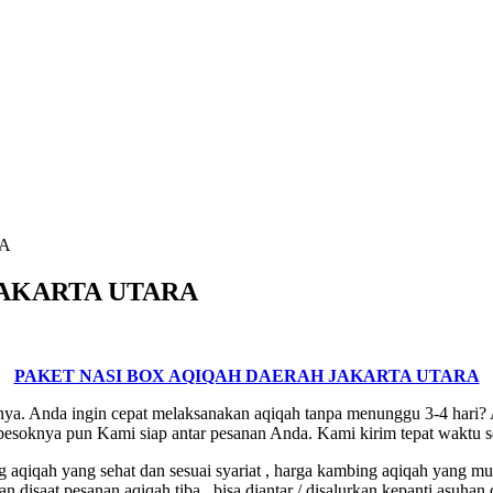
RA
JAKARTA UTARA
PAKET NASI BOX AQIQAH DAERAH JAKARTA UTARA
nya. Anda ingin cepat melaksanakan aqiqah tanpa menunggu 3-4 hari?
esoknya pun Kami siap antar pesanan Anda. Kami kirim tepat waktu s
qah yang sehat dan sesuai syariat , harga kambing aqiqah yang murah
disaat pesanan aqiqah tiba , bisa diantar / disalurkan kepanti asuhan 