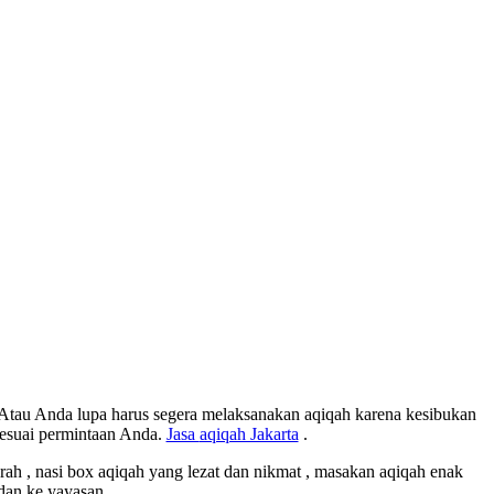
 Atau Anda lupa harus segera melaksanakan aqiqah karena kesibukan
esuai permintaan Anda.
Jasa
aqiqah Jakarta
.
 , nasi box aqiqah yang lezat dan nikmat , masakan aqiqah enak
dan ke yayasan .