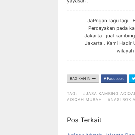
yayasan .
JaPngan ragu lagi . 
Percayakan pada kam
Jakarta , jual kambin
Jakarta . Kami Hadir
wilayah
BAGIKAN INI
Facebook
TAG:
#JASA KAMBING AQIQA
AQIQAH MURAH
#NASI BOX 
Pos Terkait