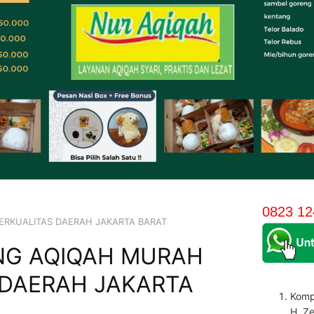
0823 12
ERKUALITAS DAERAH JAKARTA BARAT
NG AQIQAH MURAH
 DAERAH JAKARTA
Komp
H. Z