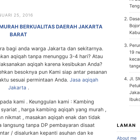
Teng
NUARI 25, 2016
Dasa
Bojo
 MURAH BERKUALITAS DAERAH JAKARTA
Kabu
BARAT
Perum
ra bagi anda warga Jakarta dan sekitarnya.
19 rw
akan aqiqah tanpa menunggu 3-4 hari? Atau
keca
laksanakan aqiqah karena kesibukan Anda?
tang
ehkan besoknya pun Kami siap antar pesanan
Jl. 
aktu sesuai permintaan Anda.
Jasa
aqiqah
Petu
Jakarta
.
Jaka
Ibuk
da kami . Keunggulan kami : Kambing
 syariat , harga kambing aqiqah yang murah ,
an nikmat , masakan aqiqah enak dan tidak
a langsung tanpa DP pembayaran disaat
LAMAN
antar / disalurkan kepanti asuhan dan ke
About me