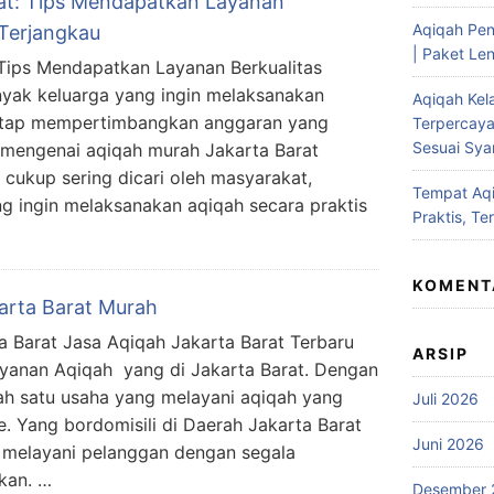
at: Tips Mendapatkan Layanan
Aqiqah Pen
 Terjangkau
| Paket Len
 Tips Mendapatkan Layanan Berkualitas
yak keluarga yang ingin melaksanakan
Aqiqah Kel
etap mempertimbangkan anggaran yang
Terpercaya
Sesuai Syar
an mengenai aqiqah murah Jakarta Barat
 cukup sering dicari oleh masyarakat,
Tempat Aqi
g ingin melaksanakan aqiqah secara praktis
Praktis, Te
KOMENT
arta Barat Murah
 Barat Jasa Aqiqah Jakarta Barat Terbaru
ARSIP
ayanan Aqiqah yang di Jakarta Barat. Dengan
lah satu usaha yang melayani aqiqah yang
Juli 2026
e. Yang bordomisili di Daerah Jakarta Barat
Juni 2026
 melayani pelanggan dengan segala
kan. …
Desember 