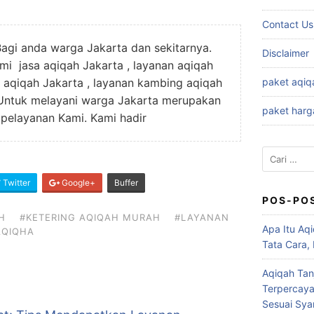
Contact Us
Bagi anda warga Jakarta dan sekitarnya.
Disclaimer
i jasa aqiqah Jakarta , layanan aqiqah
g aqiqah Jakarta , layanan kambing aqiqah
paket aqiq
 Untuk melayani warga Jakarta merupakan
paket harg
 pelayanan Kami. Kami hadir
Cari
untuk:
Twitter
Google+
Buffer
POS-PO
H
#KETERING AQIQAH MURAH
#LAYANAN
Apa Itu Aqi
AQIQHA
Tata Cara,
Aqiqah Tan
Terpercaya
Sesuai Syar