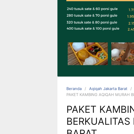
0823 1246
6713
Beranda
Aqiqah Jakarta Barat
PAKET KAMBING AQIQAH MURAH B
PAKET KAMBI
BERKUALITAS
BARAT