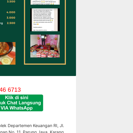
46 6713
lek Departemen Keuangan RI, Jl.
enan No. 11, Parung Jaya, Karang