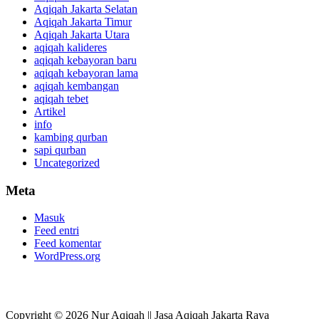
Aqiqah Jakarta Selatan
Aqiqah Jakarta Timur
Aqiqah Jakarta Utara
aqiqah kalideres
aqiqah kebayoran baru
aqiqah kebayoran lama
aqiqah kembangan
aqiqah tebet
Artikel
info
kambing qurban
sapi qurban
Uncategorized
Meta
Masuk
Feed entri
Feed komentar
WordPress.org
Copyright © 2026 Nur Aqiqah || Jasa Aqiqah Jakarta Raya