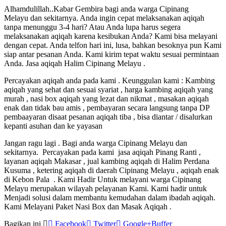
Alhamdulillah..Kabar Gembira bagi anda warga Cipinang
Melayu dan sekitarnya. Anda ingin cepat melaksanakan aqiqah
tanpa menunggu 3-4 hari? Atau Anda lupa harus segera
melaksanakan aqiqah karena kesibukan Anda? Kami bisa melayani
dengan cepat. Anda telfon hari ini, lusa, bahkan besoknya pun Kami
siap antar pesanan Anda. Kami kirim tepat waktu sesuai permintaan
Anda. Jasa aqiqah Halim Cipinang Melayu .
Percayakan aqiqah anda pada kami . Keunggulan kami : Kambing
aqiqah yang sehat dan sesuai syariat , harga kambing aqiqah yang
murah , nasi box aqiqah yang lezat dan nikmat , masakan aqiqah
enak dan tidak bau amis , pembayaran secara langsung tanpa DP
pembaayaran disaat pesanan aqiqah tiba , bisa diantar / disalurkan
kepanti asuhan dan ke yayasan
Jangan ragu lagi . Bagi anda warga Cipinang Melayu dan
sekitarnya. Percayakan pada kami jasa aqiqah Pinang Ranti ,
layanan aqiqah Makasar , jual kambing aqiqah di Halim Perdana
Kusuma , ketering aqiqah di daerah Cipinang Melayu , aqiqah enak
di Kebon Pala . Kami Hadir Untuk melayani warga Cipinang
Melayu merupakan wilayah pelayanan Kami. Kami hadir untuk
Menjadi solusi dalam membantu kemudahan dalam ibadah aqiqah.
Kami Melayani Paket Nasi Box dan Masak Aqiqah .
Bagikan ini
Facebook
Twitter
Google+
Buffer