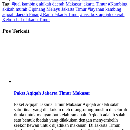
Tag:
#jual kambing akikah daerah Makasar jakarta Timur
#Kambing
akikah murah Cipinang Melayu Jakarta Timur
#layanan kambing
aqiqah daerah Pinang Ranti Jakarta Timur
#nasi box aqiqah daerah
Kebon Pala Jakarta Timur
Pos Terkait
Paket Aqiqah Jakarta Timur Makasar
Paket Aqiqah Jakarta Timur Makasar Aqiqah adalah salah
satu ritual yang dilakukan oleh orang-orang muslim di seluruh
dunia untuk menyambut kelahiran anak. Aqiqah adalah salah
satu bentuk ibadah yang dilakukan dengan menyembelih
seekor hewan untuk dijadikan makanan. Di Jakarta Timur,