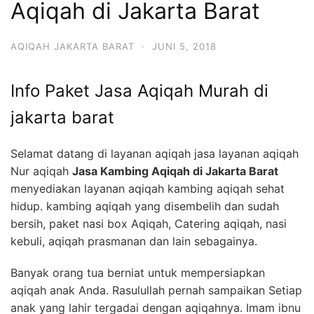
Aqiqah di Jakarta Barat
6713
AQIQAH JAKARTA BARAT
·
JUNI 5, 2018
Info Paket Jasa Aqiqah Murah di
jakarta barat
Selamat datang di layanan aqiqah jasa layanan aqiqah
Nur aqiqah
Jasa Kambing Aqiqah di Jakarta Barat
menyediakan layanan aqiqah kambing aqiqah sehat
hidup. kambing aqiqah yang disembelih dan sudah
bersih, paket nasi box Aqiqah, Catering aqiqah, nasi
kebuli, aqiqah prasmanan dan lain sebagainya.
Banyak orang tua berniat untuk mempersiapkan
aqiqah anak Anda. Rasulullah pernah sampaikan Setiap
anak yang lahir tergadai dengan aqiqahnya. Imam ibnu