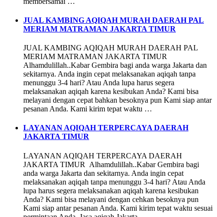
membersamai …
JUAL KAMBING AQIQAH MURAH DAERAH PAL
MERIAM MATRAMAN JAKARTA TIMUR
JUAL KAMBING AQIQAH MURAH DAERAH PAL
MERIAM MATRAMAN JAKARTA TIMUR
Alhamdulillah..Kabar Gembira bagi anda warga Jakarta dan
sekitarnya. Anda ingin cepat melaksanakan aqiqah tanpa
menunggu 3-4 hari? Atau Anda lupa harus segera
melaksanakan aqiqah karena kesibukan Anda? Kami bisa
melayani dengan cepat bahkan besoknya pun Kami siap antar
pesanan Anda. Kami kirim tepat waktu …
LAYANAN AQIQAH TERPERCAYA DAERAH
JAKARTA TIMUR
LAYANAN AQIQAH TERPERCAYA DAERAH
JAKARTA TIMUR Alhamdulillah..Kabar Gembira bagi
anda warga Jakarta dan sekitarnya. Anda ingin cepat
melaksanakan aqiqah tanpa menunggu 3-4 hari? Atau Anda
lupa harus segera melaksanakan aqiqah karena kesibukan
Anda? Kami bisa melayani dengan cehkan besoknya pun
Kami siap antar pesanan Anda. Kami kirim tepat waktu sesuai
permintaan Anda. Jasa aqiqah Jakarta . …