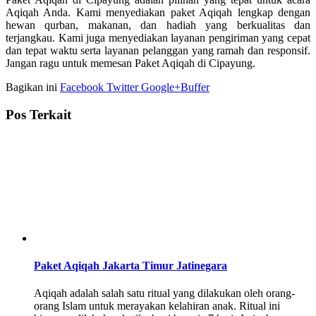
Aqiqah Anda. Kami menyediakan paket Aqiqah lengkap dengan
hewan qurban, makanan, dan hadiah yang berkualitas dan
terjangkau. Kami juga menyediakan layanan pengiriman yang cepat
dan tepat waktu serta layanan pelanggan yang ramah dan responsif.
Jangan ragu untuk memesan Paket Aqiqah di Cipayung.
Bagikan ini
Facebook
Twitter
Google+
Buffer
Pos Terkait
Paket Aqiqah Jakarta Timur Jatinegara
Aqiqah adalah salah satu ritual yang dilakukan oleh orang-
orang Islam untuk merayakan kelahiran anak. Ritual ini