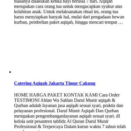
biasanya dilakukan ketika bayi berusia 7 hari. Aqiqah
merupakan cara orang tua untuk mengucapkan syukur atas
kelahiran anak. Untuk melaksanakan ritual ini, orang tua
harus menyiapkan banyak hal, mulai dari pengadaan hewan
kurban, pembelian paket aqiqah, hingga mencari tempat …
Catering Aqiqah Jakarta Timur Cakung
HOME HARGA PAKET KONTAK KAMI Cara Order
TESTIMONI Ahlan Wa Sahlan Darul Munir aqiqah &
Qurban adalah layanan jasa aqiqah sesuai syari, praktis dan
pelayanan profesional. Darul Munir Aqiqah Dan Qurban
merupakan pengembanganlayanan aqiqah sesuai syari. dI
kelola unit pesantren tahfidz Al Quran Darul Munir
Professional & Terpercaya Dalam kurun waktu 7 tahun telah