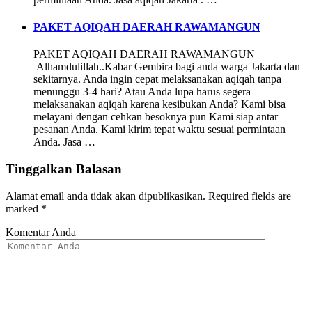
PAKET AQIQAH DAERAH RAWAMANGUN
PAKET AQIQAH DAERAH RAWAMANGUN
Alhamdulillah..Kabar Gembira bagi anda warga Jakarta dan
sekitarnya. Anda ingin cepat melaksanakan aqiqah tanpa
menunggu 3-4 hari? Atau Anda lupa harus segera
melaksanakan aqiqah karena kesibukan Anda? Kami bisa
melayani dengan cehkan besoknya pun Kami siap antar
pesanan Anda. Kami kirim tepat waktu sesuai permintaan
Anda. Jasa …
Tinggalkan Balasan
Alamat email anda tidak akan dipublikasikan.
Required fields are
marked
*
Komentar Anda