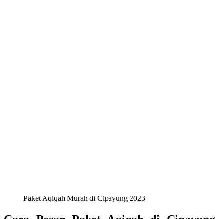
Paket Aqiqah Murah di Cipayung 2023
Cara Pesan Paket Aqiqah di Cipayung