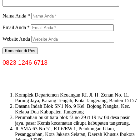
Nama Anda
*
Email Anda
*
Website Anda
0823 1246 6713
Komplek Departemen Keuangan RI, Jl. H. Zenan No. 11,
Parung Jaya, Karang Tengah, Kota Tangerang, Banten 15157
Dasana Indah Blok SN1 No. 9 Kel. Bojong Nangka, Kec.
Kelapa Dua Kabupaten Tangerang
Perumahan bukit tiara blok f3 no 29 rt 19 rw 04 desa pasir
jaya, pasar Kemis kecamatan cikupa kabupaten tangerang.
Jl. SMA 63 No.51, RT.6/RW.1, Petukangan Utara,
Pesanggrahan, Kota Jakarta Selatan, Daerah Khusus Ibukota
Jakarta 12260