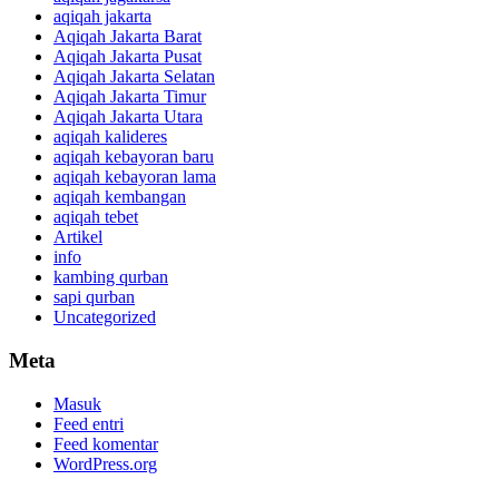
aqiqah jakarta
Aqiqah Jakarta Barat
Aqiqah Jakarta Pusat
Aqiqah Jakarta Selatan
Aqiqah Jakarta Timur
Aqiqah Jakarta Utara
aqiqah kalideres
aqiqah kebayoran baru
aqiqah kebayoran lama
aqiqah kembangan
aqiqah tebet
Artikel
info
kambing qurban
sapi qurban
Uncategorized
Meta
Masuk
Feed entri
Feed komentar
WordPress.org