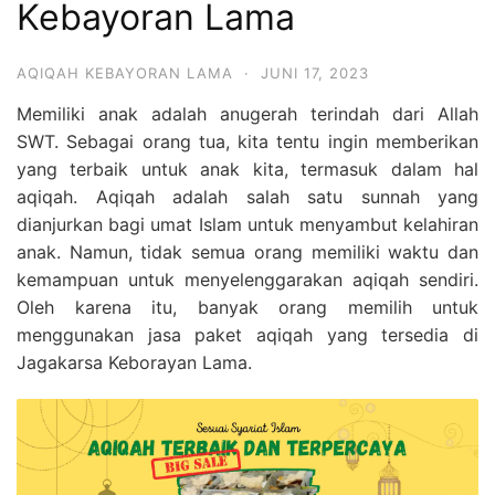
Kebayoran Lama
6713
AQIQAH KEBAYORAN LAMA
·
JUNI 17, 2023
Memiliki anak adalah anugerah terindah dari Allah
SWT. Sebagai orang tua, kita tentu ingin memberikan
yang terbaik untuk anak kita, termasuk dalam hal
aqiqah. Aqiqah adalah salah satu sunnah yang
dianjurkan bagi umat Islam untuk menyambut kelahiran
anak. Namun, tidak semua orang memiliki waktu dan
kemampuan untuk menyelenggarakan aqiqah sendiri.
Oleh karena itu, banyak orang memilih untuk
menggunakan jasa paket aqiqah yang tersedia di
Jagakarsa Keborayan Lama.