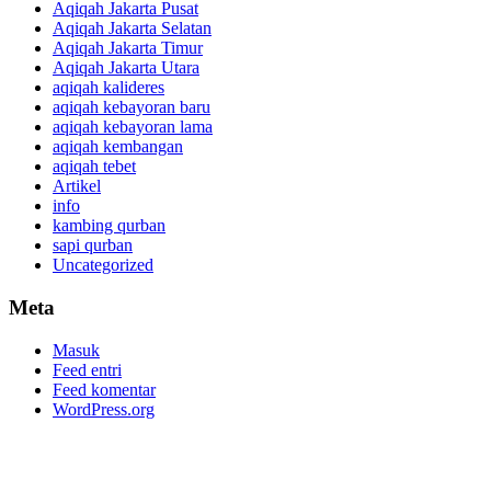
Aqiqah Jakarta Pusat
Aqiqah Jakarta Selatan
Aqiqah Jakarta Timur
Aqiqah Jakarta Utara
aqiqah kalideres
aqiqah kebayoran baru
aqiqah kebayoran lama
aqiqah kembangan
aqiqah tebet
Artikel
info
kambing qurban
sapi qurban
Uncategorized
Meta
Masuk
Feed entri
Feed komentar
WordPress.org