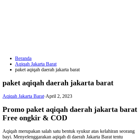
Langsung
ke
konten
Beranda
HUBUNGI
Aqiqah Jakarta Barat
KAMI
paket aqiqah daerah jakarta barat
paket aqiqah daerah jakarta barat
Aqiqah Jakarta Barat
·
April 2, 2023
Promo paket aqiqah daerah jakarta barat
Free ongkir & COD
0823
1246
Aqiqah merupakan salah satu bentuk syukur atas kelahiran seorang
6713
bayi. Menyelenggarakan aqiqah di daerah Jakarta Barat tentu