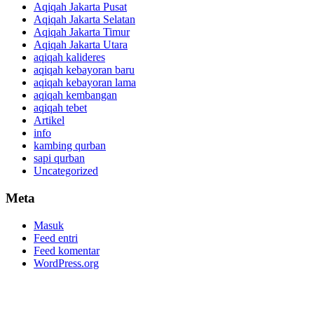
Aqiqah Jakarta Pusat
Aqiqah Jakarta Selatan
Aqiqah Jakarta Timur
Aqiqah Jakarta Utara
aqiqah kalideres
aqiqah kebayoran baru
aqiqah kebayoran lama
aqiqah kembangan
aqiqah tebet
Artikel
info
kambing qurban
sapi qurban
Uncategorized
Meta
Masuk
Feed entri
Feed komentar
WordPress.org