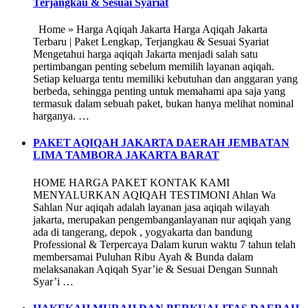
Terjangkau & Sesuai Syariat
Home » Harga Aqiqah Jakarta Harga Aqiqah Jakarta
Terbaru | Paket Lengkap, Terjangkau & Sesuai Syariat
Mengetahui harga aqiqah Jakarta menjadi salah satu
pertimbangan penting sebelum memilih layanan aqiqah.
Setiap keluarga tentu memiliki kebutuhan dan anggaran yang
berbeda, sehingga penting untuk memahami apa saja yang
termasuk dalam sebuah paket, bukan hanya melihat nominal
harganya. …
PAKET AQIQAH JAKARTA DAERAH JEMBATAN
LIMA TAMBORA JAKARTA BARAT
HOME HARGA PAKET KONTAK KAMI
MENYALURKAN AQIQAH TESTIMONI Ahlan Wa
Sahlan Nur aqiqah adalah layanan jasa aqiqah wilayah
jakarta, merupakan pengembanganlayanan nur aqiqah yang
ada di tangerang, depok , yogyakarta dan bandung
Professional & Terpercaya Dalam kurun waktu 7 tahun telah
membersamai Puluhan Ribu Ayah & Bunda dalam
melaksanakan Aqiqah Syar’ie & Sesuai Dengan Sunnah
Syar’i …