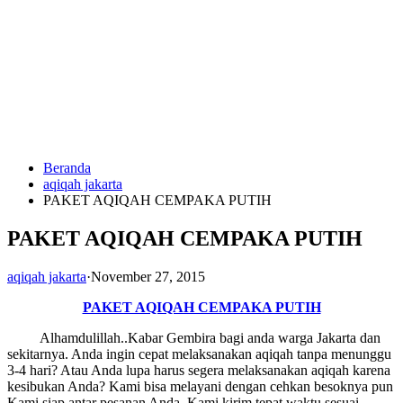
Langsung
ke
konten
Beranda
HUBUNGI
aqiqah jakarta
KAMI
PAKET AQIQAH CEMPAKA PUTIH
PAKET AQIQAH CEMPAKA PUTIH
aqiqah jakarta
·
November 27, 2015
PAKET AQIQAH CEMPAKA PUTIH
Alhamdulillah..Kabar Gembira bagi anda warga Jakarta dan
0823
sekitarnya. Anda ingin cepat melaksanakan aqiqah tanpa menunggu
1246
3-4 hari? Atau Anda lupa harus segera melaksanakan aqiqah karena
6713
kesibukan Anda? Kami bisa melayani dengan cehkan besoknya pun
Kami siap antar pesanan Anda. Kami kirim tepat waktu sesuai