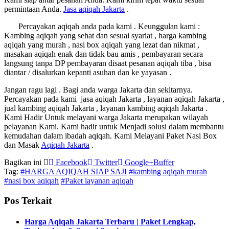
permintaan Anda.
Jasa
aqiqah Jakarta
.
Percayakan aqiqah anda pada kami . Keunggulan kami :
Kambing aqiqah yang sehat dan sesuai syariat , harga kambing
aqiqah yang murah , nasi box aqiqah yang lezat dan nikmat ,
masakan aqiqah enak dan tidak bau amis , pembayaran secara
langsung tanpa DP pembayaran disaat pesanan aqiqah tiba , bisa
diantar / disalurkan kepanti asuhan dan ke yayasan .
Jangan ragu lagi . Bagi anda warga Jakarta dan sekitarnya.
Percayakan pada kami jasa aqiqah Jakarta , layanan aqiqah Jakarta ,
jual kambing aqiqah Jakarta , layanan kambing aqiqah Jakarta .
Kami Hadir Untuk melayani warga Jakarta merupakan wilayah
pelayanan Kami. Kami hadir untuk Menjadi solusi dalam membantu
kemudahan dalam ibadah aqiqah. Kami Melayani Paket Nasi Box
dan Masak
Aqiqah Jakarta
.
Bagikan ini
Facebook
Twitter
Google+
Buffer
Tag:
#HARGA AQIQAH SIAP SAJI
#kambing aqiqah murah
#nasi box aqiqah
#Paket layanan aqiqah
Pos Terkait
Harga Aqiqah Jakarta Terbaru | Paket Lengkap,