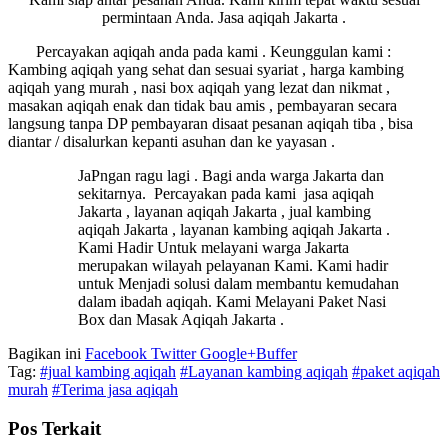
permintaan Anda. Jasa aqiqah Jakarta .
Percayakan aqiqah anda pada kami . Keunggulan kami :
Kambing aqiqah yang sehat dan sesuai syariat , harga kambing
aqiqah yang murah , nasi box aqiqah yang lezat dan nikmat ,
masakan aqiqah enak dan tidak bau amis , pembayaran secara
langsung tanpa DP pembayaran disaat pesanan aqiqah tiba , bisa
diantar / disalurkan kepanti asuhan dan ke yayasan .
JaPngan ragu lagi . Bagi anda warga Jakarta dan
sekitarnya. Percayakan pada kami jasa aqiqah
Jakarta , layanan aqiqah Jakarta , jual kambing
aqiqah Jakarta , layanan kambing aqiqah Jakarta .
Kami Hadir Untuk melayani warga Jakarta
merupakan wilayah pelayanan Kami. Kami hadir
untuk Menjadi solusi dalam membantu kemudahan
dalam ibadah aqiqah. Kami Melayani Paket Nasi
Box dan Masak Aqiqah Jakarta .
Bagikan ini
Facebook
Twitter
Google+
Buffer
Tag:
#jual kambing aqiqah
#Layanan kambing aqiqah
#paket aqiqah
murah
#Terima jasa aqiqah
Pos Terkait