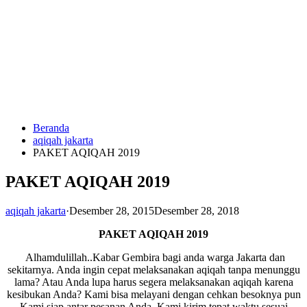
Langsung
ke
konten
Beranda
HUBUNGI
aqiqah jakarta
KAMI
PAKET AQIQAH 2019
PAKET AQIQAH 2019
aqiqah jakarta
·
Desember 28, 2015
Desember 28, 2018
PAKET AQIQAH 2019
Alhamdulillah..Kabar Gembira bagi anda warga Jakarta dan
0823
sekitarnya. Anda ingin cepat melaksanakan aqiqah tanpa menunggu
1246
lama? Atau Anda lupa harus segera melaksanakan aqiqah karena
6713
kesibukan Anda? Kami bisa melayani dengan cehkan besoknya pun
Kami siap antar pesanan Anda. Kami kirim tepat waktu sesuai