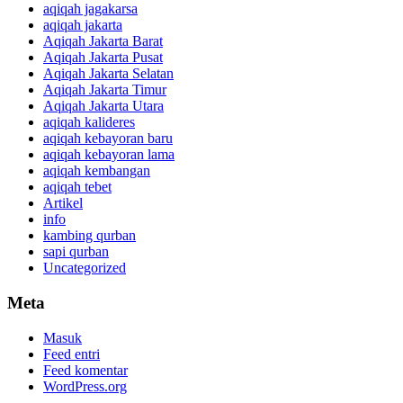
aqiqah jagakarsa
aqiqah jakarta
Aqiqah Jakarta Barat
Aqiqah Jakarta Pusat
Aqiqah Jakarta Selatan
Aqiqah Jakarta Timur
Aqiqah Jakarta Utara
aqiqah kalideres
aqiqah kebayoran baru
aqiqah kebayoran lama
aqiqah kembangan
aqiqah tebet
Artikel
info
kambing qurban
sapi qurban
Uncategorized
Meta
Masuk
Feed entri
Feed komentar
WordPress.org