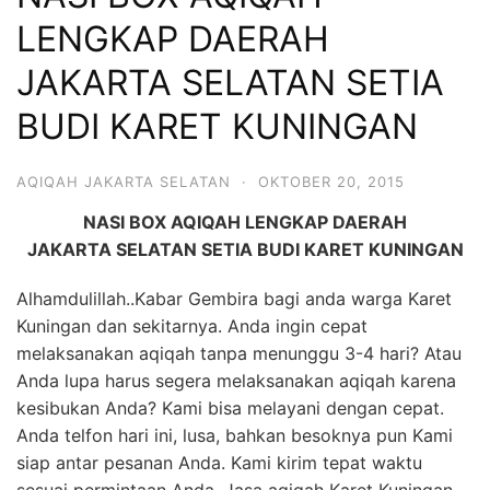
6713
LENGKAP DAERAH
JAKARTA SELATAN SETIA
BUDI KARET KUNINGAN
AQIQAH JAKARTA SELATAN
·
OKTOBER 20, 2015
NASI BOX AQIQAH LENGKAP
DAERAH
JAKARTA SELATAN SETIA BUDI KARET KUNINGAN
Alhamdulillah..Kabar Gembira bagi anda warga Karet
Kuningan dan sekitarnya. Anda ingin cepat
melaksanakan aqiqah tanpa menunggu 3-4 hari? Atau
Anda lupa harus segera melaksanakan aqiqah karena
kesibukan Anda? Kami bisa melayani dengan cepat.
Anda telfon hari ini, lusa, bahkan besoknya pun Kami
siap antar pesanan Anda. Kami kirim tepat waktu