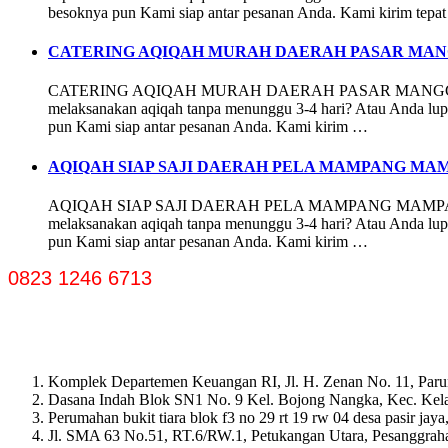
besoknya pun Kami siap antar pesanan Anda. Kami kirim tepa
CATERING AQIQAH MURAH DAERAH PASAR MANG
CATERING AQIQAH MURAH DAERAH PASAR MANGGIS SETIA B
melaksanakan aqiqah tanpa menunggu 3-4 hari? Atau Anda lupa
pun Kami siap antar pesanan Anda. Kami kirim …
AQIQAH SIAP SAJI DAERAH PELA MAMPANG MA
AQIQAH SIAP SAJI DAERAH PELA MAMPANG MAMPANG PRAP
melaksanakan aqiqah tanpa menunggu 3-4 hari? Atau Anda lupa
pun Kami siap antar pesanan Anda. Kami kirim …
0823 1246 6713
Komplek Departemen Keuangan RI, Jl. H. Zenan No. 11, Paru
Dasana Indah Blok SN1 No. 9 Kel. Bojong Nangka, Kec. Ke
Perumahan bukit tiara blok f3 no 29 rt 19 rw 04 desa pasir ja
Jl. SMA 63 No.51, RT.6/RW.1, Petukangan Utara, Pesanggrahan