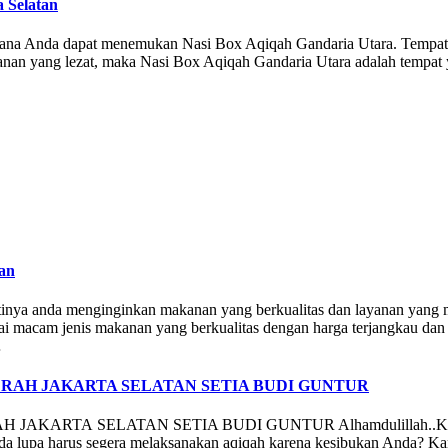
 Selatan
i mana Anda dapat menemukan Nasi Box Aqiqah Gandaria Utara. Tempat 
nan yang lezat, maka Nasi Box Aqiqah Gandaria Utara adalah tempa
tan
tinya anda menginginkan makanan yang berkualitas dan layanan yang 
ai macam jenis makanan yang berkualitas dengan harga terjangkau d
…
RAH JAKARTA SELATAN SETIA BUDI GUNTUR
A SELATAN SETIA BUDI GUNTUR Alhamdulillah..Kabar Gembi
 lupa harus segera melaksanakan aqiqah karena kesibukan Anda? Kami 