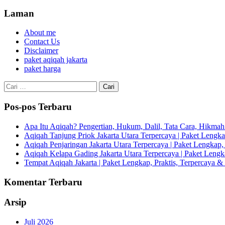
Laman
About me
Contact Us
Disclaimer
paket aqiqah jakarta
paket harga
Cari
untuk:
Pos-pos Terbaru
Apa Itu Aqiqah? Pengertian, Hukum, Dalil, Tata Cara, Hikm
Aqiqah Tanjung Priok Jakarta Utara Terpercaya | Paket Lengkap
Aqiqah Penjaringan Jakarta Utara Terpercaya | Paket Lengkap, 
Aqiqah Kelapa Gading Jakarta Utara Terpercaya | Paket Lengka
Tempat Aqiqah Jakarta | Paket Lengkap, Praktis, Terpercaya & 
Komentar Terbaru
Arsip
Juli 2026