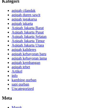
Kategori
aqiqah cilandak
aqiqah duren sawit
aqiqah jagakarsa
aqiqah jakarta
Aqiqah Jakarta Barat
Aqiqah Jakarta Pusat
Aqiqah Jakarta Selatan
Aqiqah Jakarta Timur
Aqiqah Jakarta Utara
aqiqah kalideres
aqiqah kebayoran baru
aqiqah kebayoran lama
aqiqah kembangan
aqiqah tebet
Artikel
info
kambing qurban
sapi qurban
Uncategorized
Meta
Masuk