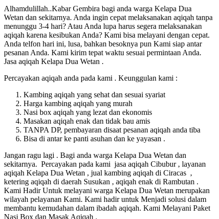
Alhamdulillah..Kabar Gembira bagi anda warga Kelapa Dua
Wetan dan sekitarnya. Anda ingin cepat melaksanakan aqiqah tanpa
menunggu 3-4 hari? Atau Anda lupa harus segera melaksanakan
aqiqah karena kesibukan Anda? Kami bisa melayani dengan cepat.
Anda telfon hari ini, lusa, bahkan besoknya pun Kami siap antar
pesanan Anda. Kami kirim tepat waktu sesuai permintaan Anda.
Jasa aqiqah Kelapa Dua Wetan .
Percayakan aqiqah anda pada kami . Keunggulan kami :
Kambing aqiqah yang sehat dan sesuai syariat
Harga kambing aqiqah yang murah
Nasi box aqiqah yang lezat dan ekonomis
Masakan aqiqah enak dan tidak bau amis
TANPA DP, pembayaran disaat pesanan aqiqah anda tiba
Bisa di antar ke panti asuhan dan ke yayasan .
Jangan ragu lagi . Bagi anda warga Kelapa Dua Wetan dan
sekitarnya. Percayakan pada kami jasa aqiqah Cibubur , layanan
aqiqah Kelapa Dua Wetan , jual kambing aqiqah di Ciracas ,
ketering aqiqah di daerah Susukan , aqiqah enak di Rambutan .
Kami Hadir Untuk melayani warga Kelapa Dua Wetan merupakan
wilayah pelayanan Kami. Kami hadir untuk Menjadi solusi dalam
membantu kemudahan dalam ibadah aqiqah. Kami Melayani Paket
Nasi Box dan Masak Aqiqah .