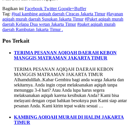
Bagikan ini
Facebook
Twitter
Google+
Buffer
Tag:
#jual kambing aqiqah daerah Ciracas Jakarta Timur
#layanan
aqiqah murah daerah Susukan Jakarta Timur
#Paket aqiqah murah
daerah Kelapa Dua wetan Jakarta Timur
#paket aqiqah murah
daerah Rambutan Jakarta Timur .
Pos Terkait
TERIMA PESANAN AQIQAH DAERAH KEBON
MANGGIS MATRAMAN JAKARTA TIMUR
TERIMA PESANAN AQIQAH DAERAH KEBON
MANGGIS MATRAMAN JAKARTA TIMUR
Alhamdulillah..Kabar Gembira bagi anda warga Jakarta dan
sekitarnya. Anda ingin cepat melaksanakan aqiqah tanpa
menunggu 3-4 hari? Atau Anda lupa harus segera
melaksanakan aqiqah karena kesibukan Anda? Kami bisa
melayani dengan cepat bahkan besoknya pun Kami siap antar
pesanan Anda. Kami kirim tepat waktu sesuai …
KAMBING AQIQAH MURAH DI HALIM JAKARTA
TIMUR