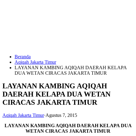
Langsung
ke
konten
Beranda
HUBUNGI
Aqiqah Jakarta Timur
KAMI
LAYANAN KAMBING AQIQAH DAERAH KELAPA
DUA WETAN CIRACAS JAKARTA TIMUR
LAYANAN KAMBING AQIQAH
DAERAH KELAPA DUA WETAN
CIRACAS JAKARTA TIMUR
Aqiqah Jakarta Timur
·
Agustus 7, 2015
0823
1246
LAYANAN KAMBING AQIQAH DAERAH KELAPA DUA
6713
WETAN CIRACAS JAKARTA TIMUR