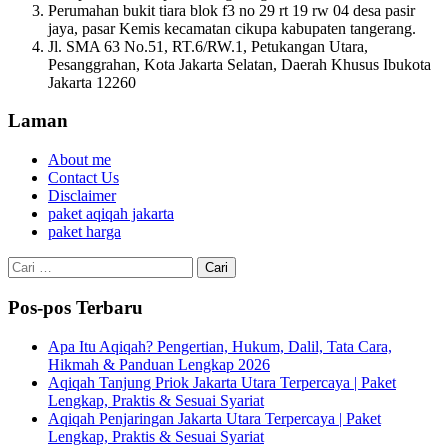
Perumahan bukit tiara blok f3 no 29 rt 19 rw 04 desa pasir
jaya, pasar Kemis kecamatan cikupa kabupaten tangerang.
Jl. SMA 63 No.51, RT.6/RW.1, Petukangan Utara,
Pesanggrahan, Kota Jakarta Selatan, Daerah Khusus Ibukota
Jakarta 12260
Laman
About me
Contact Us
Disclaimer
paket aqiqah jakarta
paket harga
Cari
untuk:
Pos-pos Terbaru
Apa Itu Aqiqah? Pengertian, Hukum, Dalil, Tata Cara,
Hikmah & Panduan Lengkap 2026
Aqiqah Tanjung Priok Jakarta Utara Terpercaya | Paket
Lengkap, Praktis & Sesuai Syariat
Aqiqah Penjaringan Jakarta Utara Terpercaya | Paket
Lengkap, Praktis & Sesuai Syariat