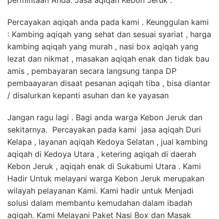
permintaan Anda. Jasa aqiqah Kebon Jeruk .
Percayakan aqiqah anda pada kami . Keunggulan kami
: Kambing aqiqah yang sehat dan sesuai syariat , harga
kambing aqiqah yang murah , nasi box aqiqah yang
lezat dan nikmat , masakan aqiqah enak dan tidak bau
amis , pembayaran secara langsung tanpa DP
pembaayaran disaat pesanan aqiqah tiba , bisa diantar
/ disalurkan kepanti asuhan dan ke yayasan
Jangan ragu lagi . Bagi anda warga Kebon Jeruk dan
sekitarnya. Percayakan pada kami jasa aqiqah Duri
Kelapa , layanan aqiqah Kedoya Selatan , jual kambing
aqiqah di Kedoya Utara , ketering aqiqah di daerah
Kebon Jeruk , aqiqah enak di Sukabumi Utara . Kami
Hadir Untuk melayani warga Kebon Jeruk merupakan
wilayah pelayanan Kami. Kami hadir untuk Menjadi
solusi dalam membantu kemudahan dalam ibadah
aqiqah. Kami Melayani Paket Nasi Box dan Masak