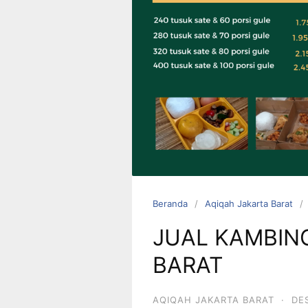
0823 1246
6713
Beranda
Aqiqah Jakarta Barat
JUAL KAMBIN
BARAT
AQIQAH JAKARTA BARAT
·
DE