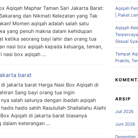
ox Aqiqah Maphar Taman Sari Jakarta Barat:
Aqiqah Pen
| Paket Len
Sekarang dan Nikmati Kelezatan yang Tak
akan! Momen aqiqah adalah salah satu
Aqiqah Kel
iwa yang penuh makna dalam kehidupan
Terpercaya
at ketika seorang bayi lahir dan orang tua
Sesuai Syar
 nasi box aqiqah kepada keluarga, teman,
i nasi box aqiqah …
Tempat Aqi
Praktis, Te
akarta barat
KOMENT
di jakarta barat Harga Nasi Box Aqiqah di
ahiran Sang bayi orang tua ingin
ARSIP
 nya salah satunya dengan ibadah aqiqah
hadis hadis sahih Rasulullah Shallallahu Alaihi
Juli 2026
Box Aqiqah di jakarta barat biasanya
 dalam keterangan …
Juni 2026
Desember 