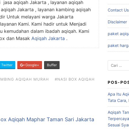
jasa aqiqah Jakarta , layanan aqiqah
g aqiqah Jakarta , layanan kambing aqiqah
Contact Us
dir Untuk melayani warga Jakarta
Disclaimer
layanan Kami. Kami hadir untuk Menjadi
u kemudahan dalam ibadah aqiqah. Kami
paket aqiq
Box dan Masak
Aqiqah Jakarta
.
paket harg
Cari
Twitter
Google+
Buffer
untuk:
AMBING AQIQAH MURAH
#NASI BOX AQIQAH
POS-PO
Apa Itu Aqi
Tata Cara,
Aqiqah Tan
Terpercaya
Box Aqiqah Maphar Taman Sari Jakarta
Sesuai Syar