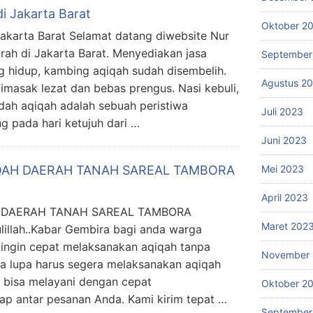
i Jakarta Barat
Oktober 2
akarta Barat Selamat datang diwebsite Nur
ah di Jakarta Barat. Menyediakan jasa
September
 hidup, kambing aqiqah sudah disembelih.
Agustus 2
masak lezat dan bebas prengus. Nasi kebuli,
dah aqiqah adalah sebuah peristiwa
Juli 2023
 pada hari ketujuh dari …
Juni 2023
IQAH DAERAH TANAH SAREAL TAMBORA
Mei 2023
April 2023
H DAERAH TANAH SAREAL TAMBORA
Maret 202
ah..Kabar Gembira bagi anda warga
 ingin cepat melaksanakan aqiqah tanpa
November 
a lupa harus segera melaksanakan aqiqah
 bisa melayani dengan cepat
Oktober 2
ap antar pesanan Anda. Kami kirim tepat …
September