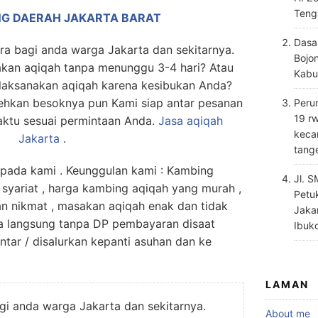
Teng
NG DAERAH JAKARTA BARAT
Dasa
ra bagi anda warga Jakarta dan sekitarnya.
Bojo
akan aqiqah tanpa menunggu 3-4 hari? Atau
Kabu
laksanakan aqiqah karena kesibukan Anda?
ehkan besoknya pun Kami siap antar pesanan
Perum
19 rw
aktu sesuai permintaan Anda.
Jasa
aqiqah
keca
Jakarta
.
tang
da kami . Keunggulan kami : Kambing
Jl. 
 syariat , harga kambing aqiqah yang murah ,
Petu
an nikmat , masakan aqiqah enak dan tidak
Jaka
a langsung tanpa DP pembayaran disaat
Ibuk
antar / disalurkan kepanti asuhan dan ke
LAMAN
agi anda warga Jakarta dan sekitarnya.
About me