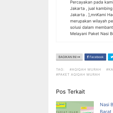
Percayakan pada kami 
Jakarta , jual kambin
Jakarta . ],mnKami Ha
merupakan wilayah pe
solusi dalam membant
Melayani Paket Nasi 
BAGIKAN INI
Facebook
TAG:
#AQIQAH MURAH
#K
#PAKET AQIQAH MURAH
Pos Terkait
Nasi 
Barat