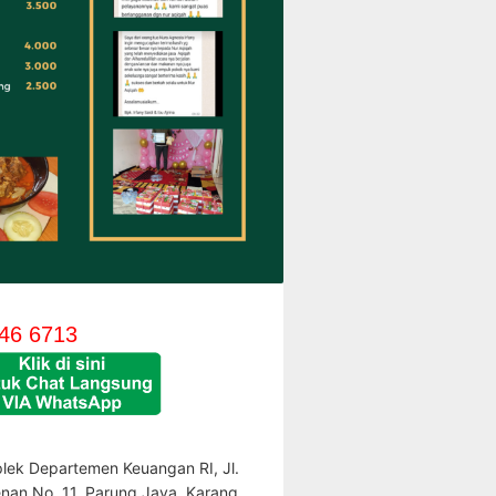
46 6713
lek Departemen Keuangan RI, Jl.
enan No. 11, Parung Jaya, Karang