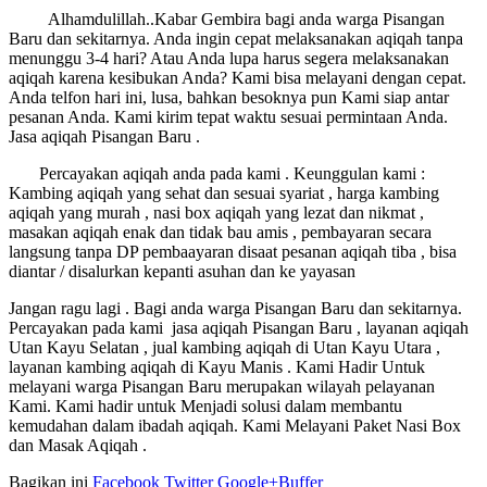
Alhamdulillah..Kabar Gembira bagi anda warga Pisangan
Baru dan sekitarnya. Anda ingin cepat melaksanakan aqiqah tanpa
menunggu 3-4 hari? Atau Anda lupa harus segera melaksanakan
aqiqah karena kesibukan Anda? Kami bisa melayani dengan cepat.
Anda telfon hari ini, lusa, bahkan besoknya pun Kami siap antar
pesanan Anda. Kami kirim tepat waktu sesuai permintaan Anda.
Jasa aqiqah Pisangan Baru .
Percayakan aqiqah anda pada kami . Keunggulan kami :
Kambing aqiqah yang sehat dan sesuai syariat , harga kambing
aqiqah yang murah , nasi box aqiqah yang lezat dan nikmat ,
masakan aqiqah enak dan tidak bau amis , pembayaran secara
langsung tanpa DP pembaayaran disaat pesanan aqiqah tiba , bisa
diantar / disalurkan kepanti asuhan dan ke yayasan
Jangan ragu lagi . Bagi anda warga Pisangan Baru dan sekitarnya.
Percayakan pada kami jasa aqiqah Pisangan Baru , layanan aqiqah
Utan Kayu Selatan , jual kambing aqiqah di Utan Kayu Utara ,
layanan kambing aqiqah di Kayu Manis . Kami Hadir Untuk
melayani warga Pisangan Baru merupakan wilayah pelayanan
Kami. Kami hadir untuk Menjadi solusi dalam membantu
kemudahan dalam ibadah aqiqah. Kami Melayani Paket Nasi Box
dan Masak Aqiqah .
Bagikan ini
Facebook
Twitter
Google+
Buffer