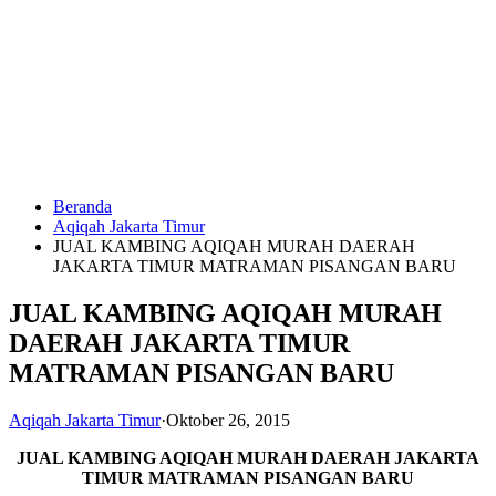
Langsung
ke
konten
Beranda
HUBUNGI
Aqiqah Jakarta Timur
KAMI
JUAL KAMBING AQIQAH MURAH DAERAH
JAKARTA TIMUR MATRAMAN PISANGAN BARU
JUAL KAMBING AQIQAH MURAH
DAERAH JAKARTA TIMUR
MATRAMAN PISANGAN BARU
Aqiqah Jakarta Timur
·
Oktober 26, 2015
0823
1246
JUAL KAMBING AQIQAH MURAH
DAERAH JAKARTA
6713
TIMUR MATRAMAN PISANGAN BARU