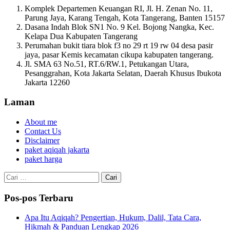
Komplek Departemen Keuangan RI, Jl. H. Zenan No. 11,
Parung Jaya, Karang Tengah, Kota Tangerang, Banten 15157
Dasana Indah Blok SN1 No. 9 Kel. Bojong Nangka, Kec.
Kelapa Dua Kabupaten Tangerang
Perumahan bukit tiara blok f3 no 29 rt 19 rw 04 desa pasir
jaya, pasar Kemis kecamatan cikupa kabupaten tangerang.
Jl. SMA 63 No.51, RT.6/RW.1, Petukangan Utara,
Pesanggrahan, Kota Jakarta Selatan, Daerah Khusus Ibukota
Jakarta 12260
Laman
About me
Contact Us
Disclaimer
paket aqiqah jakarta
paket harga
Cari
untuk:
Pos-pos Terbaru
Apa Itu Aqiqah? Pengertian, Hukum, Dalil, Tata Cara,
Hikmah & Panduan Lengkap 2026