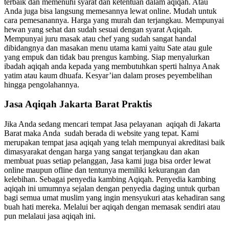
terbaik dan memenuhi syarat dan ketentuan dalam aqiqah. Atau
Anda juga bisa langsung memesannya lewat online. Mudah untuk
cara pemesanannya. Harga yang murah dan terjangkau. Mempunyai
hewan yang sehat dan sudah sesuai dengan syarat Aqiqah.
Mempunyai juru masak atau chef yang sudah sangat handal
dibidangnya dan masakan menu utama kami yaitu Sate atau gule
yang empuk dan tidak bau prengus kambing. Siap menyalurkan
ibadah aqiqah anda kepada yang membutuhkan sperti halnya Anak
yatim atau kaum dhuafa. Kesyar’ian dalam proses peyembelihan
hingga pengolahannya.
Jasa Aqiqah Jakarta Barat Praktis
Jika Anda sedang mencari tempat Jasa pelayanan aqiqah di Jakarta
Barat maka Anda sudah berada di website yang tepat. Kami
merupakan tempat jasa aqiqah yang telah mempunyai akreditasi baik
dimasyarakat dengan harga yang sangat terjangkau dan akan
membuat puas setiap pelanggan, Jasa kami juga bisa order lewat
online maupun ofline dan tentunya memiliki kekurangan dan
kelebihan. Sebagai penyedia kambing Aqiqah. Penyedia kambing
aqiqah ini umumnya sejalan dengan penyedia daging untuk qurban
bagi semua umat muslim yang ingin mensyukuri atas kehadiran sang
buah hati mereka. Melalui ber aqiqah dengan memasak sendiri atau
pun melalaui jasa aqiqah ini.