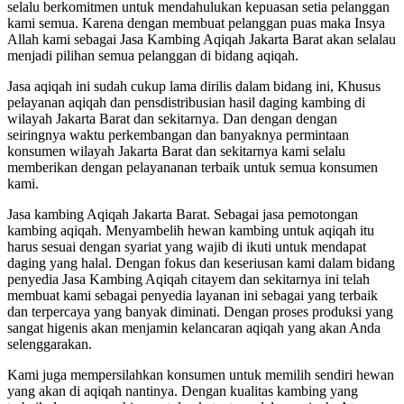
selalu berkomitmen untuk mendahulukan kepuasan setia pelanggan
kami semua. Karena dengan membuat pelanggan puas maka Insya
Allah kami sebagai Jasa Kambing Aqiqah Jakarta Barat akan selalau
menjadi pilihan semua pelanggan di bidang aqiqah.
Jasa aqiqah ini sudah cukup lama dirilis dalam bidang ini, Khusus
pelayanan aqiqah dan pensdistribusian hasil daging kambing di
wilayah Jakarta Barat dan sekitarnya. Dan dengan dengan
seiringnya waktu perkembangan dan banyaknya permintaan
konsumen wilayah Jakarta Barat dan sekitarnya kami selalu
memberikan dengan pelayananan terbaik untuk semua konsumen
kami.
Jasa kambing Aqiqah Jakarta Barat. Sebagai jasa pemotongan
kambing aqiqah. Menyambelih hewan kambing untuk aqiqah itu
harus sesuai dengan syariat yang wajib di ikuti untuk mendapat
daging yang halal. Dengan fokus dan keseriusan kami dalam bidang
penyedia Jasa Kambing Aqiqah citayem dan sekitarnya ini telah
membuat kami sebagai penyedia layanan ini sebagai yang terbaik
dan terpercaya yang banyak diminati. Dengan proses produksi yang
sangat higenis akan menjamin kelancaran aqiqah yang akan Anda
selenggarakan.
Kami juga mempersilahkan konsumen untuk memilih sendiri hewan
yang akan di aqiqah nantinya. Dengan kualitas kambing yang