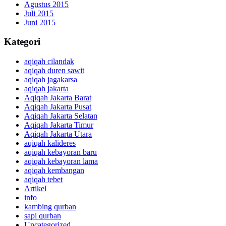
Agustus 2015
Juli 2015
Juni 2015
Kategori
aqiqah cilandak
aqiqah duren sawit
aqiqah jagakarsa
aqiqah jakarta
Aqiqah Jakarta Barat
Aqiqah Jakarta Pusat
Aqiqah Jakarta Selatan
Aqiqah Jakarta Timur
Aqiqah Jakarta Utara
aqiqah kalideres
aqiqah kebayoran baru
aqiqah kebayoran lama
aqiqah kembangan
aqiqah tebet
Artikel
info
kambing qurban
sapi qurban
Uncategorized