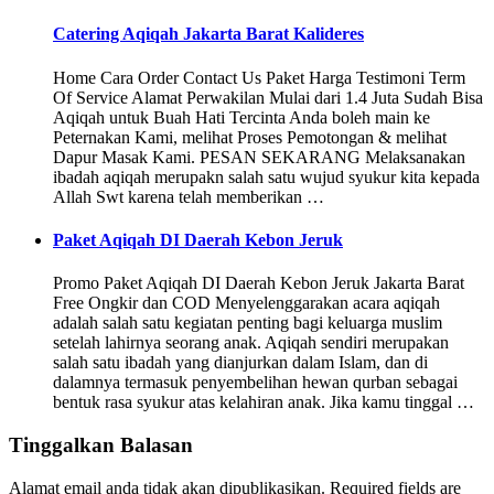
Catering Aqiqah Jakarta Barat Kalideres
Home Cara Order Contact Us Paket Harga Testimoni Term
Of Service Alamat Perwakilan Mulai dari 1.4 Juta Sudah Bisa
Aqiqah untuk Buah Hati Tercinta Anda boleh main ke
Peternakan Kami, melihat Proses Pemotongan & melihat
Dapur Masak Kami. PESAN SEKARANG Melaksanakan
ibadah aqiqah merupakn salah satu wujud syukur kita kepada
Allah Swt karena telah memberikan …
Paket Aqiqah DI Daerah Kebon Jeruk
Promo Paket Aqiqah DI Daerah Kebon Jeruk Jakarta Barat
Free Ongkir dan COD Menyelenggarakan acara aqiqah
adalah salah satu kegiatan penting bagi keluarga muslim
setelah lahirnya seorang anak. Aqiqah sendiri merupakan
salah satu ibadah yang dianjurkan dalam Islam, dan di
dalamnya termasuk penyembelihan hewan qurban sebagai
bentuk rasa syukur atas kelahiran anak. Jika kamu tinggal …
Tinggalkan Balasan
Alamat email anda tidak akan dipublikasikan.
Required fields are