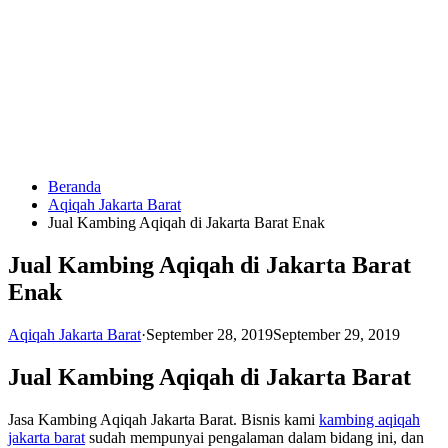
Langsung
ke
konten
Beranda
HUBUNGI
Aqiqah Jakarta Barat
KAMI
Jual Kambing Aqiqah di Jakarta Barat Enak
Jual Kambing Aqiqah di Jakarta Barat
Enak
Aqiqah Jakarta Barat
·
September 28, 2019
September 29, 2019
Jual Kambing Aqiqah di Jakarta Barat
0823
1246
Jasa Kambing Aqiqah Jakarta Barat. Bisnis kami
kambing aqiqah
6713
jakarta barat
sudah mempunyai pengalaman dalam bidang ini, dan