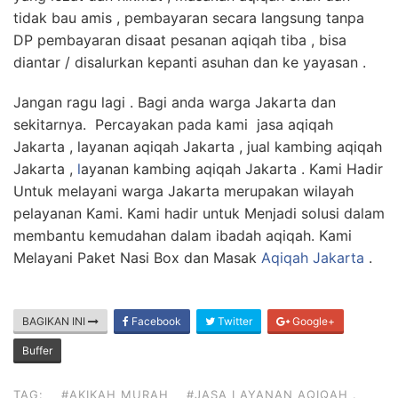
tidak bau amis , pembayaran secara langsung tanpa
DP pembayaran disaat pesanan aqiqah tiba , bisa
diantar / disalurkan kepanti asuhan dan ke yayasan .
Jangan ragu lagi . Bagi anda warga Jakarta dan
sekitarnya. Percayakan pada kami jasa aqiqah
Jakarta , layanan aqiqah Jakarta , jual kambing aqiqah
Jakarta ,
l
ayanan kambing aqiqah Jakarta . Kami Hadir
Untuk melayani warga Jakarta merupakan wilayah
pelayanan Kami. Kami hadir untuk Menjadi solusi dalam
membantu kemudahan dalam ibadah aqiqah. Kami
Melayani Paket Nasi Box dan Masak
Aqiqah Jakarta
.
BAGIKAN INI
Facebook
Twitter
Google+
Buffer
TAG:
#AKIKAH MURAH
#JASA LAYANAN AQIQAH .