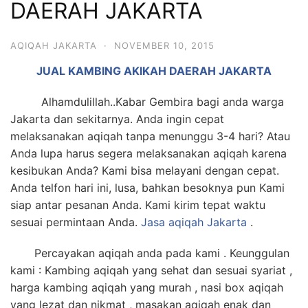
DAERAH JAKARTA
6713
AQIQAH JAKARTA
·
NOVEMBER 10, 2015
JUAL KAMBING AKIKAH DAERAH JAKARTA
Alhamdulillah..Kabar Gembira bagi anda warga
Jakarta dan sekitarnya. Anda ingin cepat
melaksanakan aqiqah tanpa menunggu 3-4 hari? Atau
Anda lupa harus segera melaksanakan aqiqah karena
kesibukan Anda? Kami bisa melayani dengan cepat.
Anda telfon hari ini, lusa, bahkan besoknya pun Kami
siap antar pesanan Anda. Kami kirim tepat waktu
sesuai permintaan Anda.
Jasa
aqiqah Jakarta
.
Percayakan aqiqah anda pada kami . Keunggulan
kami : Kambing aqiqah yang sehat dan sesuai syariat ,
harga kambing aqiqah yang murah , nasi box aqiqah
yang lezat dan nikmat , masakan aqiqah enak dan