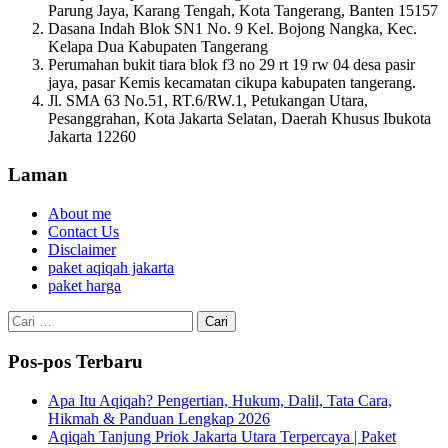
Parung Jaya, Karang Tengah, Kota Tangerang, Banten 15157
Dasana Indah Blok SN1 No. 9 Kel. Bojong Nangka, Kec.
Kelapa Dua Kabupaten Tangerang
Perumahan bukit tiara blok f3 no 29 rt 19 rw 04 desa pasir
jaya, pasar Kemis kecamatan cikupa kabupaten tangerang.
Jl. SMA 63 No.51, RT.6/RW.1, Petukangan Utara,
Pesanggrahan, Kota Jakarta Selatan, Daerah Khusus Ibukota
Jakarta 12260
Laman
About me
Contact Us
Disclaimer
paket aqiqah jakarta
paket harga
Cari
untuk:
Pos-pos Terbaru
Apa Itu Aqiqah? Pengertian, Hukum, Dalil, Tata Cara,
Hikmah & Panduan Lengkap 2026
Aqiqah Tanjung Priok Jakarta Utara Terpercaya | Paket