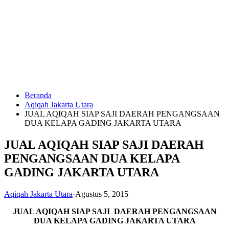
Langsung
ke
konten
Beranda
HUBUNGI
Aqiqah Jakarta Utara
KAMI
JUAL AQIQAH SIAP SAJI DAERAH PENGANGSAAN
DUA KELAPA GADING JAKARTA UTARA
JUAL AQIQAH SIAP SAJI DAERAH
PENGANGSAAN DUA KELAPA
GADING JAKARTA UTARA
Aqiqah Jakarta Utara
·
Agustus 5, 2015
0823
1246
JUAL AQIQAH SIAP SAJI DAERAH PENGANGSAAN
6713
DUA KELAPA GADING JAKARTA UTARA