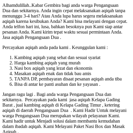
Alhamdulillah..Kabar Gembira bagi anda warga Pengangsaan
Dua dan sekitarnya. Anda ingin cepat melaksanakan aqiqah tanpa
menunggu 3-4 hari? Atau Anda lupa harus segera melaksanakan
aqiqah karena kesibukan Anda? Kami bisa melayani dengan cepat.
Anda telfon hari ini, lusa, bahkan besoknya pun Kami siap antar
pesanan Anda. Kami kirim tepat waktu sesuai permintaan Anda.
Jasa aqiqah Pengangsaan Dua .
Percayakan aqiqah anda pada kami . Keunggulan kami :
Kambing aqiqah yang sehat dan sesuai syariat
Harga kambing aqiqah yang murah
Nasi box aqiqah yang lezat dan ekonomis
Masakan aqiqah enak dan tidak bau amis
TANPA DP, pembayaran disaat pesanan aqiqah anda tiba
Bisa di antar ke panti asuhan dan ke yayasan .
Jangan ragu lagi . Bagi anda warga Pengangsaan Dua dan
sekitarnya. Percayakan pada kami jasa aqiqah Kelapa Gading
Barat , jual kambing aqiqah di Kelapa Gading Timur , ketering
aqiqah di daerah Pengangsaan Dua . Kami Hadir Untuk melayani
warga Pengangsaan Dua merupakan wilayah pelayanan Kami.
Kami hadir untuk Menjadi solusi dalam membantu kemudahan
dalam ibadah aqiqah. Kami Melayani Paket Nasi Box dan Masak
Aqiqah .