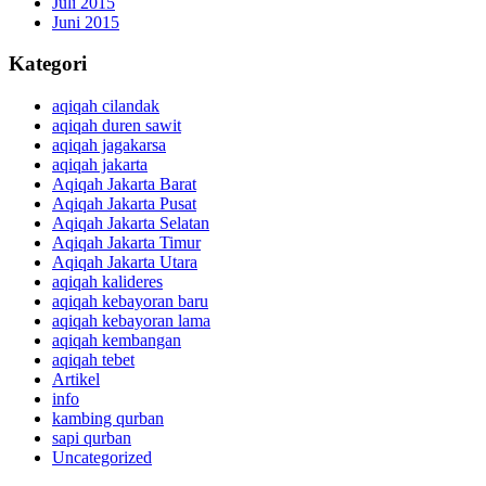
Juli 2015
Juni 2015
Kategori
aqiqah cilandak
aqiqah duren sawit
aqiqah jagakarsa
aqiqah jakarta
Aqiqah Jakarta Barat
Aqiqah Jakarta Pusat
Aqiqah Jakarta Selatan
Aqiqah Jakarta Timur
Aqiqah Jakarta Utara
aqiqah kalideres
aqiqah kebayoran baru
aqiqah kebayoran lama
aqiqah kembangan
aqiqah tebet
Artikel
info
kambing qurban
sapi qurban
Uncategorized