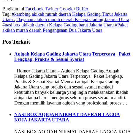
Bagikan ini
Facebook
Twitter
Google+
Buffer
Tag:
#kambing akikah murah daerah Kelapa Gading Timur Jakarta
Utara .
#layanan akikah murah daerah Kelapa Gading Jakarta Utara
#nasi box akikah daerah Kelapa Gading barat Jakarta Utara
#Paket
akikah murah daerah Pengangsaan Dua Jakarta Utara
Pos Terkait
Aqiqah Kelapa Gading Jakarta Utara Terpercaya | Paket
Lengkap, Praktis & Sesuai Syariat
Home» Jakarta Utara » Aqiqah Kelapa Gading Aqiqah
Kelapa Gading Jakarta Utara Terpercaya | Paket Lengkap,
Praktis & Sesuai Syariat Mencari aqiqah Kelapa Gading
Jakarta Utara yang praktis dan sesuai syariat menjadi
kebutuhan banyak keluarga yang ingin melaksanakan ibadah
aqiqah tanpa harus mengurus seluruh proses secara mandiri.
Dengan memilih layanan aqiqah yang profesional, proses …
NASI BOX AQIQAH NIKMAT DAERAH LAGOA
KOJA JAKARTA UTARA
NASI BOX AQIQAH NIKMAT DAERAH LAGOA KOJA