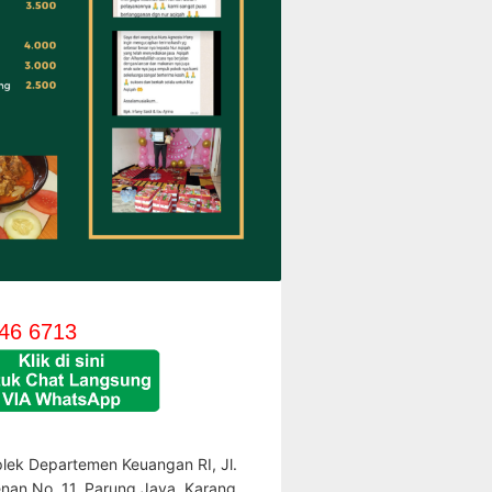
46 6713
lek Departemen Keuangan RI, Jl.
enan No. 11, Parung Jaya, Karang