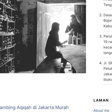
Teng
Dasa
Bojo
Kabu
Perum
19 rw
keca
tang
Jl. 
Petu
Jaka
Ibuk
LAMAN
Kambing Aqiqah di Jakarta Murah
About me