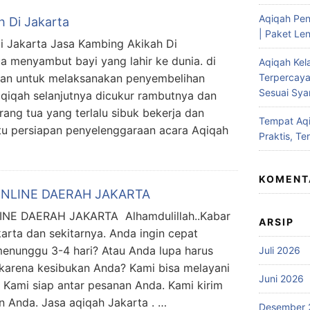
Aqiqah Pen
h Di Jakarta
| Paket Len
i Jakarta Jasa Kambing Akikah Di
a menyambut bayi yang lahir ke dunia. di
Aqiqah Kel
rkan untuk melaksanakan penyembelihan
Terpercaya
Sesuai Syar
qiqah selanjutnya dicukur rambutnya dan
rang tua yang terlalu sibuk bekerja dan
Tempat Aqi
tu persiapan penyelenggaraan acara Aqiqah
Praktis, Te
KOMENT
ONLINE DAERAH JAKARTA
E DAERAH JAKARTA Alhamdulillah..Kabar
ARSIP
rta dan sekitarnya. Anda ingin cepat
enunggu 3-4 hari? Atau Anda lupa harus
Juli 2026
karena kesibukan Anda? Kami bisa melayani
Juni 2026
Kami siap antar pesanan Anda. Kami kirim
n Anda. Jasa aqiqah Jakarta . …
Desember 