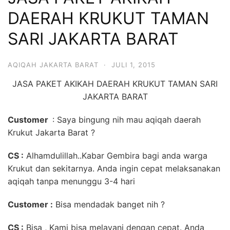
6713
DAERAH KRUKUT TAMAN
SARI JAKARTA BARAT
AQIQAH JAKARTA BARAT
·
JULI 1, 2015
JASA PAKET AKIKAH DAERAH KRUKUT TAMAN SARI
JAKARTA BARAT
Customer
: Saya bingung nih mau aqiqah daerah
Krukut Jakarta Barat ?
CS :
Alhamdulillah..Kabar Gembira bagi anda warga
Krukut dan sekitarnya. Anda ingin cepat melaksanakan
aqiqah tanpa menunggu 3-4 hari
Customer :
Bisa mendadak banget nih ?
CS :
Bisa , Kami bisa melayani dengan cepat. Anda