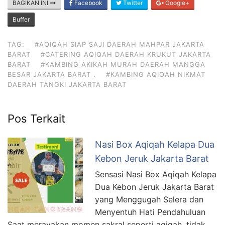
BAGIKAN INI
Facebook
Twitter
Google+
Buffer
TAG:
#AQIQAH SIAP SAJI DAERAH MAHPAR JAKARTA
BARAT
#CATERING AQIQAH DAERAH KRUKUT JAKARTA
BARAT
#KAMBING AKIKAH MURAH DAERAH MANGGA
BESAR JAKARTA BARAT .
#KAMBING AQIQAH NIKMAT
DAERAH TANGKI JAKARTA BARAT
Pos Terkait
Nasi Box Aqiqah Kelapa Dua
Kebon Jeruk Jakarta Barat
Sensasi Nasi Box Aqiqah Kelapa
Dua Kebon Jeruk Jakarta Barat
yang Menggugah Selera dan
Menyentuh Hati Pendahuluan
Saat merayakan momen sakral seperti aqiqah, tidak