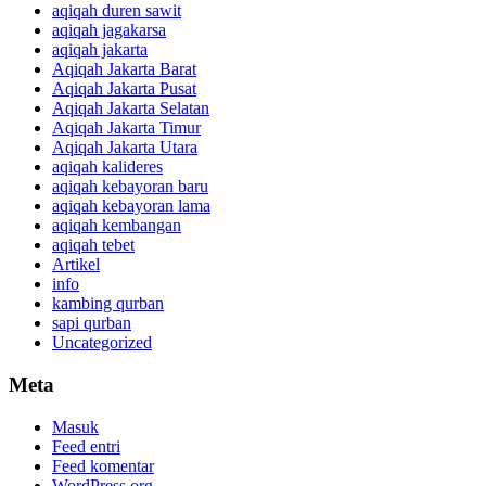
aqiqah duren sawit
aqiqah jagakarsa
aqiqah jakarta
Aqiqah Jakarta Barat
Aqiqah Jakarta Pusat
Aqiqah Jakarta Selatan
Aqiqah Jakarta Timur
Aqiqah Jakarta Utara
aqiqah kalideres
aqiqah kebayoran baru
aqiqah kebayoran lama
aqiqah kembangan
aqiqah tebet
Artikel
info
kambing qurban
sapi qurban
Uncategorized
Meta
Masuk
Feed entri
Feed komentar
WordPress.org