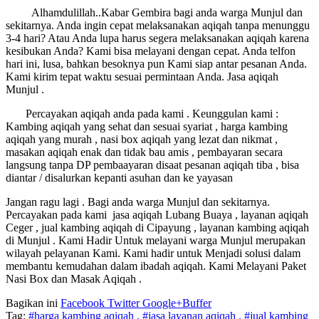
Alhamdulillah..Kabar Gembira bagi anda warga Munjul dan
sekitarnya. Anda ingin cepat melaksanakan aqiqah tanpa menunggu
3-4 hari? Atau Anda lupa harus segera melaksanakan aqiqah karena
kesibukan Anda? Kami bisa melayani dengan cepat. Anda telfon
hari ini, lusa, bahkan besoknya pun Kami siap antar pesanan Anda.
Kami kirim tepat waktu sesuai permintaan Anda. Jasa aqiqah
Munjul .
Percayakan aqiqah anda pada kami . Keunggulan kami :
Kambing aqiqah yang sehat dan sesuai syariat , harga kambing
aqiqah yang murah , nasi box aqiqah yang lezat dan nikmat ,
masakan aqiqah enak dan tidak bau amis , pembayaran secara
langsung tanpa DP pembaayaran disaat pesanan aqiqah tiba , bisa
diantar / disalurkan kepanti asuhan dan ke yayasan
Jangan ragu lagi . Bagi anda warga Munjul dan sekitarnya.
Percayakan pada kami jasa aqiqah Lubang Buaya , layanan aqiqah
Ceger , jual kambing aqiqah di Cipayung , layanan kambing aqiqah
di Munjul . Kami Hadir Untuk melayani warga Munjul merupakan
wilayah pelayanan Kami. Kami hadir untuk Menjadi solusi dalam
membantu kemudahan dalam ibadah aqiqah. Kami Melayani Paket
Nasi Box dan Masak Aqiqah .
Bagikan ini
Facebook
Twitter
Google+
Buffer
Tag:
#harga kambing aqiqah .
#jasa layanan aqiqah .
#jual kambing