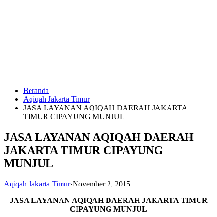
Langsung
ke
konten
Beranda
HUBUNGI
Aqiqah Jakarta Timur
KAMI
JASA LAYANAN AQIQAH DAERAH JAKARTA
TIMUR CIPAYUNG MUNJUL
JASA LAYANAN AQIQAH DAERAH
JAKARTA TIMUR CIPAYUNG
MUNJUL
Aqiqah Jakarta Timur
·
November 2, 2015
0823
1246
JASA LAYANAN AQIQAH
DAERAH JAKARTA TIMUR
6713
CIPAYUNG MUNJUL