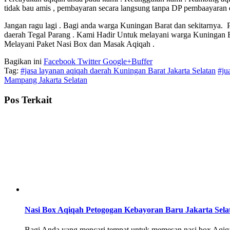
tidak bau amis , pembayaran secara langsung tanpa DP pembaayaran dis
Jangan ragu lagi . Bagi anda warga Kuningan Barat dan sekitarnya. 
daerah Tegal Parang . Kami Hadir Untuk melayani warga Kuningan 
Melayani Paket Nasi Box dan Masak Aqiqah .
Bagikan ini
Facebook
Twitter
Google+
Buffer
Tag:
#jasa layanan aqiqah daerah Kuningan Barat Jakarta Selatan
#ju
Mampang Jakarta Selatan
Pos Terkait
Nasi Box Aqiqah Petogogan Kebayoran Baru Jakarta Sela
Bagi Anda yang mencari tempat untuk memesan nasi box Aqiqah