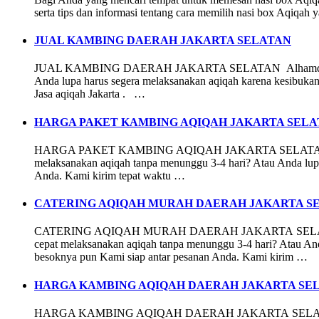
serta tips dan informasi tentang cara memilih nasi box Aqiqa
JUAL KAMBING DAERAH JAKARTA SELATAN
JUAL KAMBING DAERAH JAKARTA SELATAN Alhamdulillah..Kab
Anda lupa harus segera melaksanakan aqiqah karena kesibuka
Jasa aqiqah Jakarta . …
HARGA PAKET KAMBING AQIQAH JAKARTA SEL
HARGA PAKET KAMBING AQIQAH JAKARTA SELATAN nur aqiqah
melaksanakan aqiqah tanpa menunggu 3-4 hari? Atau Anda lup
Anda. Kami kirim tepat waktu …
CATERING AQIQAH MURAH DAERAH JAKARTA SE
CATERING AQIQAH MURAH DAERAH JAKARTA SELATAN SETI
cepat melaksanakan aqiqah tanpa menunggu 3-4 hari? Atau Anda
besoknya pun Kami siap antar pesanan Anda. Kami kirim …
HARGA KAMBING AQIQAH DAERAH JAKARTA SE
HARGA KAMBING AQIQAH DAERAH JAKARTA SELATAN JAG