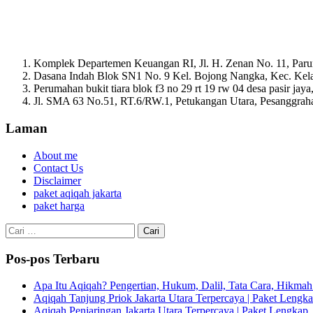
Komplek Departemen Keuangan RI, Jl. H. Zenan No. 11, Paru
Dasana Indah Blok SN1 No. 9 Kel. Bojong Nangka, Kec. Ke
Perumahan bukit tiara blok f3 no 29 rt 19 rw 04 desa pasir ja
Jl. SMA 63 No.51, RT.6/RW.1, Petukangan Utara, Pesanggrahan
Laman
About me
Contact Us
Disclaimer
paket aqiqah jakarta
paket harga
Cari
untuk:
Pos-pos Terbaru
Apa Itu Aqiqah? Pengertian, Hukum, Dalil, Tata Cara, Hikm
Aqiqah Tanjung Priok Jakarta Utara Terpercaya | Paket Lengkap
Aqiqah Penjaringan Jakarta Utara Terpercaya | Paket Lengkap, 