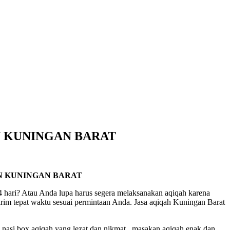
N KUNINGAN BARAT
N KUNINGAN BARAT
 hari? Atau Anda lupa harus segera melaksanakan aqiqah karena
irim tepat waktu sesuai permintaan Anda. Jasa aqiqah Kuningan Barat
 nasi box aqiqah yang lezat dan nikmat , masakan aqiqah enak dan