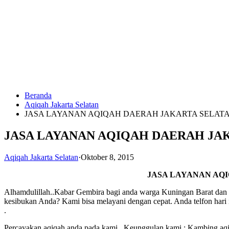
Langsung
ke
konten
Beranda
HUBUNGI
Aqiqah Jakarta Selatan
KAMI
JASA LAYANAN AQIQAH DAERAH JAKARTA SELAT
JASA LAYANAN AQIQAH DAERAH JA
Aqiqah Jakarta Selatan
·
Oktober 8, 2015
JASA LAYANAN AQ
Alhamdulillah..Kabar Gembira bagi anda warga Kuningan Barat dan s
0823
kesibukan Anda? Kami bisa melayani dengan cepat. Anda telfon hari 
1246
.
6713
Percayakan aqiqah anda pada kami . Keunggulan kami : Kambing aqiqa