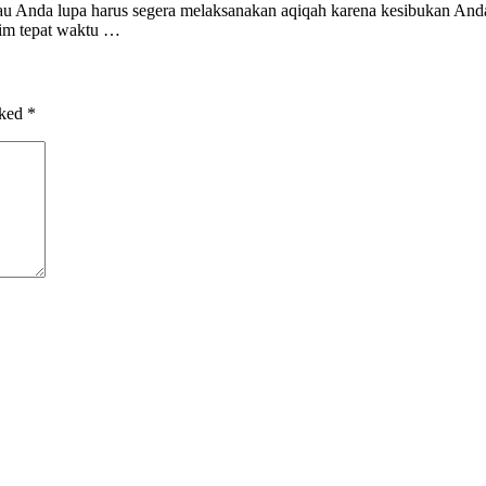
u Anda lupa harus segera melaksanakan aqiqah karena kesibukan Anda? 
rim tepat waktu …
rked
*