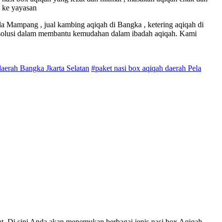
n ke yayasan
la Mampang , jual kambing aqiqah di Bangka , ketering aqiqah di
 solusi dalam membantu kemudahan dalam ibadah aqiqah. Kami
daerah Bangka Jkarta Selatan
#paket nasi box aqiqah daerah Pela
t. Di sini Anda akan menemukan berbagai jenis nasi box Aqiqah,