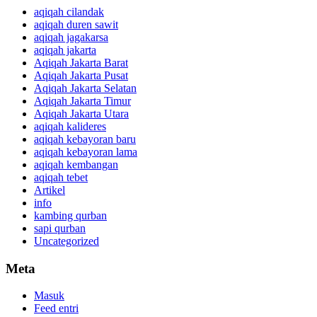
aqiqah cilandak
aqiqah duren sawit
aqiqah jagakarsa
aqiqah jakarta
Aqiqah Jakarta Barat
Aqiqah Jakarta Pusat
Aqiqah Jakarta Selatan
Aqiqah Jakarta Timur
Aqiqah Jakarta Utara
aqiqah kalideres
aqiqah kebayoran baru
aqiqah kebayoran lama
aqiqah kembangan
aqiqah tebet
Artikel
info
kambing qurban
sapi qurban
Uncategorized
Meta
Masuk
Feed entri