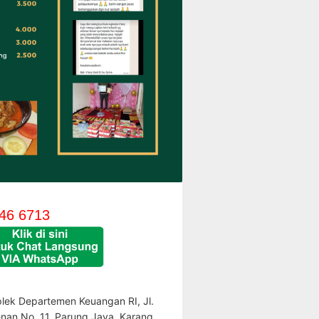
46 6713
lek Departemen Keuangan RI, Jl.
enan No. 11, Parung Jaya, Karang