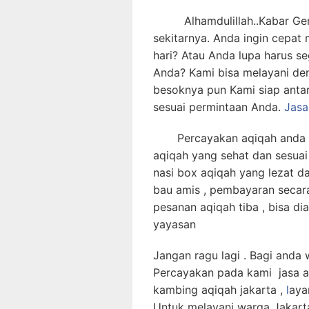
Alhamdulillah..Kabar Gemb
sekitarnya. Anda ingin cepa
hari? Atau Anda lupa harus s
Anda? Kami bisa melayani deng
besoknya pun Kami siap antar
sesuai permintaan Anda.
Jas
Percayakan aqiqah anda pa
aqiqah yang sehat dan sesuai
nasi box aqiqah yang lezat d
bau amis , pembayaran secar
pesanan aqiqah tiba , bisa di
yayasan
Jangan ragu lagi . Bagi anda
Percayakan pada kami jasa aqi
kambing aqiqah jakarta ,
l
aya
Untuk melayani warga Jakart