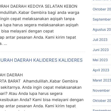
URAH DAERAH KEDOYA SELATAN KEBON
Oktober 2
ulillah..Kabar Gembira bagi anda warga
 ingin cepat melaksanakan aqiqah tanpa
September
a lupa harus segera melaksanakan aqiqah
Agustus 2
 bisa melayani dengan cepat
ap antar pesanan Anda. Kami kirim tepat
Juli 2023
a. …
Juni 2023
URAH DAERAH KALIDERES KALIDERES
Mei 2023
April 2023
RAH DAERAH
Maret 202
TA BARAT Alhamdulillah..Kabar Gembira
sekitarnya. Anda ingin cepat melaksanakan
November 
ari? Atau Anda lupa harus segera
kesibukan Anda? Kami bisa melayani dengan
Oktober 2
p antar pesanan Anda. Kami kirim tepat
September