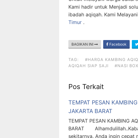
Kami hadir untuk Menjadi so
ibadah aqiqah. Kami Melayan
Timur
.
BAGIKAN INI
Facebook
TAG:
#HARGA KAMBING AQI
AQIQAH SIAP SAJI
#NASI BO
Pos Terkait
TEMPAT PESAN KAMBING 
JAKARTA BARAT
TEMPAT PESAN KAMBING AQ
BARAT Alhamdulillah..Kabar
sekitarnya. Anda ingin cepa