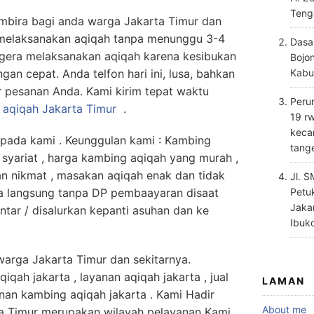
Teng
ira bagi anda warga Jakarta Timur dan
t melaksanakan aqiqah tanpa menunggu 3-4
Dasa
egera melaksanakan aqiqah karena kesibukan
Bojo
an cepat. Anda telfon hari ini, lusa, bahkan
Kabu
 pesanan Anda. Kami kirim tepat waktu
Perum
a
aqiqah Jakarta Timur
.
19 rw
keca
da kami . Keunggulan kami : Kambing
tang
 syariat , harga kambing aqiqah yang murah ,
an nikmat , masakan aqiqah enak dan tidak
Jl. 
a langsung tanpa DP pembaayaran disaat
Petu
Jaka
antar / disalurkan kepanti asuhan dan ke
Ibuk
 warga Jakarta Timur dan sekitarnya.
qah jakarta , layanan aqiqah jakarta , jual
LAMAN
nan kambing aqiqah jakarta . Kami Hadir
About me
a Timur merupakan wilayah pelayanan Kami.