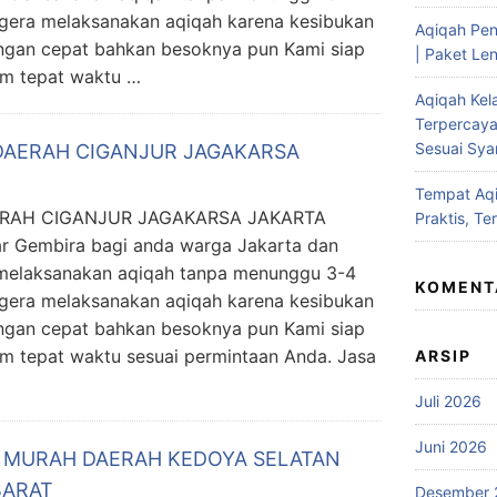
egera melaksanakan aqiqah karena kesibukan
Aqiqah Pen
ngan cepat bahkan besoknya pun Kami siap
| Paket Len
im tepat waktu …
Aqiqah Kel
Terpercaya
Sesuai Syar
DAERAH CIGANJUR JAGAKARSA
Tempat Aqi
RAH CIGANJUR JAGAKARSA JAKARTA
Praktis, Te
r Gembira bagi anda warga Jakarta dan
t melaksanakan aqiqah tanpa menunggu 3-4
KOMENT
egera melaksanakan aqiqah karena kesibukan
ngan cepat bahkan besoknya pun Kami siap
im tepat waktu sesuai permintaan Anda. Jasa
ARSIP
Juli 2026
Juni 2026
 MURAH DAERAH KEDOYA SELATAN
BARAT
Desember 