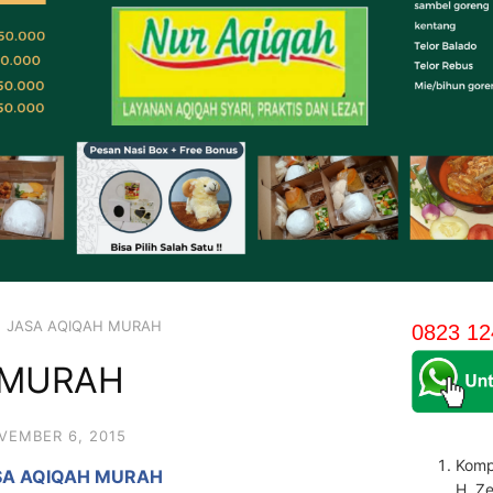
JASA AQIQAH MURAH
0823 12
 MURAH
VEMBER 6, 2015
Komp
SA AQIQAH MURAH
H. Z