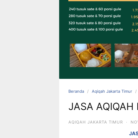
0823 1246
6713
Beranda
Aqiqah Jakarta Timur
JASA AQIQAH
AQIQAH JAKARTA TIMUR
·
NO
JA