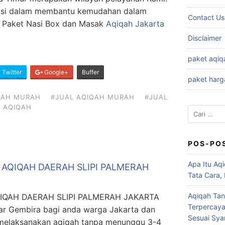
lusi dalam membantu kemudahan dalam
Contact Us
i Paket Nasi Box dan Masak
Aqiqah Jakarta
Disclaimer
paket aqiq
Twitter
Google+
Buffer
paket harg
QAH MURAH
#JUAL AQIQAH MURAH
#JUAL
X AQIQAH
Cari
untuk:
POS-PO
Apa Itu Aqi
AQIQAH DAERAH SLIPI PALMERAH
Tata Cara,
Aqiqah Tan
IQAH DAERAH SLIPI PALMERAH JAKARTA
Terpercaya
 Gembira bagi anda warga Jakarta dan
Sesuai Syar
t melaksanakan aqiqah tanpa menunggu 3-4