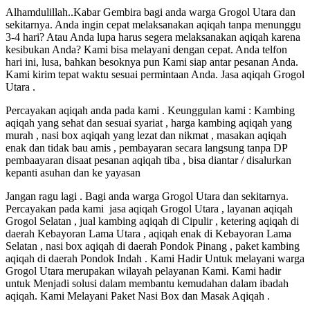
Alhamdulillah..Kabar Gembira bagi anda warga Grogol Utara dan
sekitarnya. Anda ingin cepat melaksanakan aqiqah tanpa menunggu
3-4 hari? Atau Anda lupa harus segera melaksanakan aqiqah karena
kesibukan Anda? Kami bisa melayani dengan cepat. Anda telfon
hari ini, lusa, bahkan besoknya pun Kami siap antar pesanan Anda.
Kami kirim tepat waktu sesuai permintaan Anda. Jasa aqiqah Grogol
Utara .
Percayakan aqiqah anda pada kami . Keunggulan kami : Kambing
aqiqah yang sehat dan sesuai syariat , harga kambing aqiqah yang
murah , nasi box aqiqah yang lezat dan nikmat , masakan aqiqah
enak dan tidak bau amis , pembayaran secara langsung tanpa DP
pembaayaran disaat pesanan aqiqah tiba , bisa diantar / disalurkan
kepanti asuhan dan ke yayasan
Jangan ragu lagi . Bagi anda warga Grogol Utara dan sekitarnya.
Percayakan pada kami jasa aqiqah Grogol Utara , layanan aqiqah
Grogol Selatan , jual kambing aqiqah di Cipulir , ketering aqiqah di
daerah Kebayoran Lama Utara , aqiqah enak di Kebayoran Lama
Selatan , nasi box aqiqah di daerah Pondok Pinang , paket kambing
aqiqah di daerah Pondok Indah . Kami Hadir Untuk melayani warga
Grogol Utara merupakan wilayah pelayanan Kami. Kami hadir
untuk Menjadi solusi dalam membantu kemudahan dalam ibadah
aqiqah. Kami Melayani Paket Nasi Box dan Masak Aqiqah .