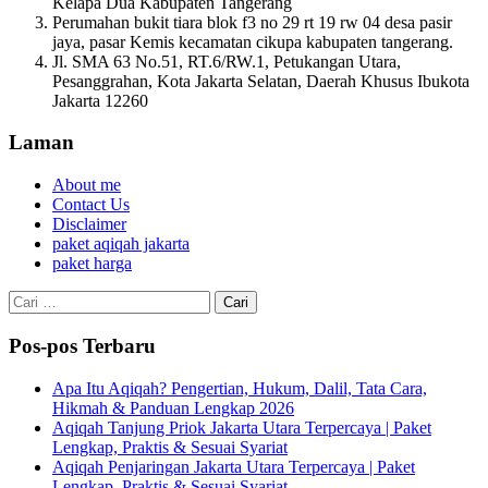
Kelapa Dua Kabupaten Tangerang
Perumahan bukit tiara blok f3 no 29 rt 19 rw 04 desa pasir
jaya, pasar Kemis kecamatan cikupa kabupaten tangerang.
Jl. SMA 63 No.51, RT.6/RW.1, Petukangan Utara,
Pesanggrahan, Kota Jakarta Selatan, Daerah Khusus Ibukota
Jakarta 12260
Laman
About me
Contact Us
Disclaimer
paket aqiqah jakarta
paket harga
Cari
untuk:
Pos-pos Terbaru
Apa Itu Aqiqah? Pengertian, Hukum, Dalil, Tata Cara,
Hikmah & Panduan Lengkap 2026
Aqiqah Tanjung Priok Jakarta Utara Terpercaya | Paket
Lengkap, Praktis & Sesuai Syariat
Aqiqah Penjaringan Jakarta Utara Terpercaya | Paket
Lengkap, Praktis & Sesuai Syariat