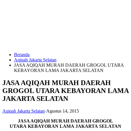
Langsung
ke
konten
Beranda
HUBUNGI
Aqiqah Jakarta Selatan
KAMI
JASA AQIQAH MURAH DAERAH GROGOL UTARA
KEBAYORAN LAMA JAKARTA SELATAN
JASA AQIQAH MURAH DAERAH
GROGOL UTARA KEBAYORAN LAMA
JAKARTA SELATAN
Aqiqah Jakarta Selatan
·
Agustus 14, 2015
0823
1246
JASA AQIQAH MURAH DAERAH GROGOL
6713
UTARA KEBAYORAN LAMA JAKARTA SELATAN