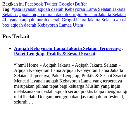
Bagikan ini
Facebook
Twitter
Google+
Buffer
Tag:
#jasa layanan aqiqah daerah Kebayoran Lama Selatan Jakarta
Selatan .
#jual aqiqah murah daerah Grogol Selatan Jakarta Selatan
#Layanan aqiqah murah daerah Grogol Utara Jakarta Selatan
#nasi
box aqiqah daerah Kebayoran Lamaa Utara
Pos Terkait
Aqiqah Kebayoran Lama Jakarta Selatan Terpercaya,
Paket Lengkap, Praktis & Sesuai Syariat
“`html Home » Aqiqah Jakarta » Aqiqah Jakarta Selatan »
Aqiqah Kebayoran Lama Aqiqah Kebayoran Lama Jakarta
Selatan Terpercaya, Paket Lengkap, Praktis & Sesuai Syariat
Mencari layanan aqiqah Kebayoran Lama yang terpercaya
merupakan pilihan tepat bagi keluarga Muslim yang ingin
melaksanakan ibadah aqiqah secara praktis tanpa mengurangi
nilai ibadah. Dengan menggunakan jasa aqiqah profesional,
seluruh …