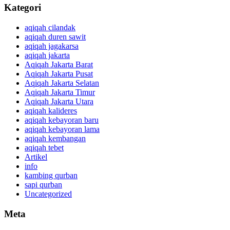
Kategori
aqiqah cilandak
aqiqah duren sawit
aqiqah jagakarsa
aqiqah jakarta
Aqiqah Jakarta Barat
Aqiqah Jakarta Pusat
Aqiqah Jakarta Selatan
Aqiqah Jakarta Timur
Aqiqah Jakarta Utara
aqiqah kalideres
aqiqah kebayoran baru
aqiqah kebayoran lama
aqiqah kembangan
aqiqah tebet
Artikel
info
kambing qurban
sapi qurban
Uncategorized
Meta