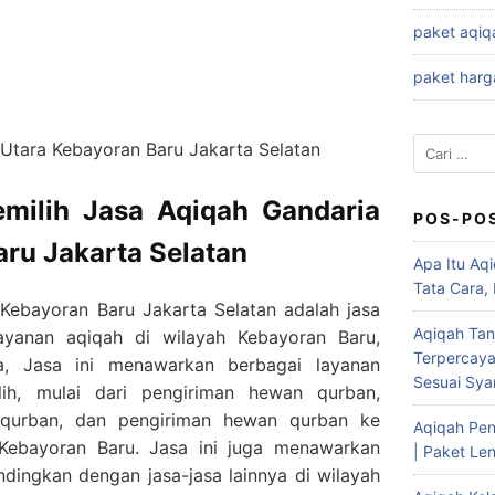
paket aqiq
paket harg
Cari
Utara Kebayoran Baru Jakarta Selatan
untuk:
ilih Jasa Aqiqah Gandaria
POS-PO
ru Jakarta Selatan
Apa Itu Aqi
Tata Cara,
Kebayoran Baru Jakarta Selatan adalah jasa
Aqiqah Tan
yanan aqiqah di wilayah Kebayoran Baru,
Terpercaya
ya, Jasa ini menawarkan berbagai layanan
Sesuai Syar
ih, mulai dari pengiriman hewan qurban,
qurban, dan pengiriman hewan qurban ke
Aqiqah Pen
 Kebayoran Baru. Jasa ini juga menawarkan
| Paket Len
ndingkan dengan jasa-jasa lainnya di wilayah