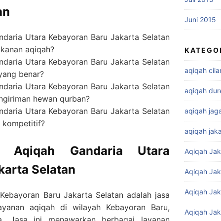
an
Juni 2015
daria Utara Kebayoran Baru Jakarta Selatan
kanan aqiqah?
KATEGO
daria Utara Kebayoran Baru Jakarta Selatan
aqiqah cil
 yang benar?
daria Utara Kebayoran Baru Jakarta Selatan
aqiqah dur
ngiriman hewan qurban?
daria Utara Kebayoran Baru Jakarta Selatan
aqiqah jag
kompetitif?
aqiqah jaka
a Aqiqah Gandaria Utara
Aqiqah Jak
karta Selatan
Aqiqah Jak
Aqiqah Jak
Kebayoran Baru Jakarta Selatan adalah jasa
yanan aqiqah di wilayah Kebayoran Baru,
Aqiqah Jak
ya, Jasa ini menawarkan berbagai layanan