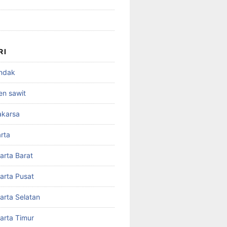
RI
andak
en sawit
akarsa
rta
arta Barat
arta Pusat
arta Selatan
arta Timur