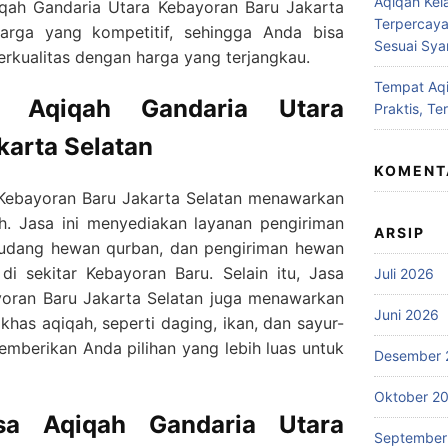
Aqiqah Kel
qiqah Gandaria Utara Kebayoran Baru Jakarta
Terpercaya
arga yang kompetitif, sehingga Anda bisa
Sesuai Syar
rkualitas dengan harga yang terjangkau.
Tempat Aqi
a Aqiqah Gandaria Utara
Praktis, Te
karta Selatan
KOMENT
 Kebayoran Baru Jakarta Selatan menawarkan
ah. Jasa ini menyediakan layanan pengiriman
ARSIP
udang hewan qurban, dan pengiriman hewan
i sekitar Kebayoran Baru. Selain itu, Jasa
Juli 2026
yoran Baru Jakarta Selatan juga menawarkan
Juni 2026
has aqiqah, seperti daging, ikan, dan sayur-
emberikan Anda pilihan yang lebih luas untuk
Desember 
Oktober 2
sa Aqiqah Gandaria Utara
September