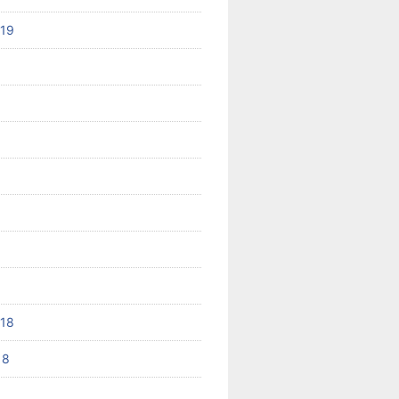
019
8
018
18