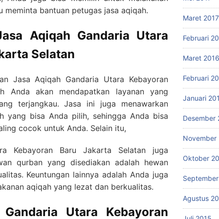
u meminta bantuan petugas jasa aqiqah.
Maret 2017
Jasa Aqiqah Gandaria Utara
Februari 2
karta Selatan
Maret 201
Februari 2
an Jasa Aqiqah Gandaria Utara Kebayoran
lah Anda akan mendapatkan layanan yang
Januari 20
ang terjangkau. Jasa ini juga menawarkan
ah yang bisa Anda pilih, sehingga Anda bisa
Desember 
ing cocok untuk Anda. Selain itu,
November 
ra Kebayoran Baru Jakarta Selatan juga
Oktober 2
an qurban yang disediakan adalah hewan
alitas. Keuntungan lainnya adalah Anda juga
September
anan aqiqah yang lezat dan berkualitas.
Agustus 2
 Gandaria Utara Kebayoran
Juli 2015