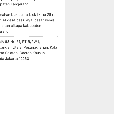
paten Tangerang
ahan bukit tiara blok f3 no 29 rt
 04 desa pasir jaya, pasar Kemis
matan cikupa kabupaten
erang.
SMA 63 No.51, RT.6/RW.1,
kangan Utara, Pesanggrahan, Kota
rta Selatan, Daerah Khusus
ota Jakarta 12260