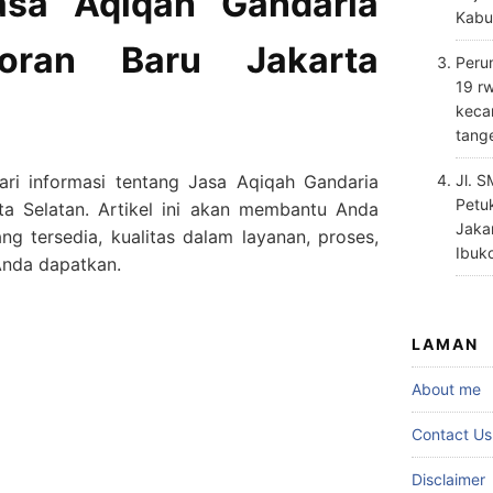
sa Aqiqah Gandaria
Kabu
oran Baru Jakarta
Perum
19 rw
keca
tang
i informasi tentang Jasa Aqiqah Gandaria
Jl. 
Petu
ta Selatan. Artikel ini akan membantu Anda
Jaka
ng tersedia, kualitas dalam layanan, proses,
Ibuk
Anda dapatkan.
LAMAN
About me
Contact Us
Disclaimer