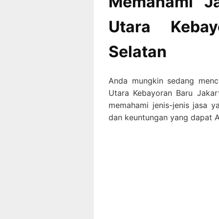
Memahami Ja
0823 1246
6713
Utara Kebay
Selatan
Anda mungkin sedang mencar
Utara Kebayoran Baru Jakar
memahami jenis-jenis jasa ya
dan keuntungan yang dapat 