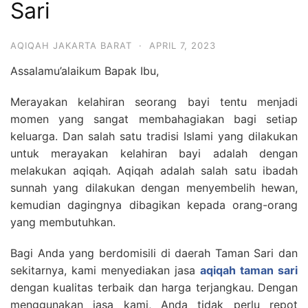
Sari
6713
AQIQAH JAKARTA BARAT
·
APRIL 7, 2023
Assalamu’alaikum Bapak Ibu,
Merayakan kelahiran seorang bayi tentu menjadi
momen yang sangat membahagiakan bagi setiap
keluarga. Dan salah satu tradisi Islami yang dilakukan
untuk merayakan kelahiran bayi adalah dengan
melakukan aqiqah. Aqiqah adalah salah satu ibadah
sunnah yang dilakukan dengan menyembelih hewan,
kemudian dagingnya dibagikan kepada orang-orang
yang membutuhkan.
Bagi Anda yang berdomisili di daerah Taman Sari dan
sekitarnya, kami menyediakan jasa
aqiqah taman sari
dengan kualitas terbaik dan harga terjangkau. Dengan
menggunakan jasa kami, Anda tidak perlu repot