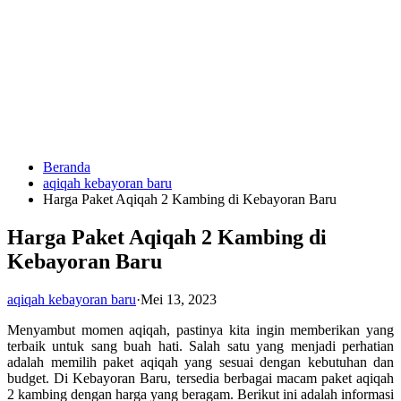
Langsung
ke
konten
Beranda
HUBUNGI
aqiqah kebayoran baru
KAMI
Harga Paket Aqiqah 2 Kambing di Kebayoran Baru
Harga Paket Aqiqah 2 Kambing di
Kebayoran Baru
aqiqah kebayoran baru
·
Mei 13, 2023
Menyambut momen aqiqah, pastinya kita ingin memberikan yang
0823
terbaik untuk sang buah hati. Salah satu yang menjadi perhatian
1246
adalah memilih paket aqiqah yang sesuai dengan kebutuhan dan
6713
budget. Di Kebayoran Baru, tersedia berbagai macam paket aqiqah
2 kambing dengan harga yang beragam. Berikut ini adalah informasi