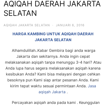
AQIQAH DAERAH JAKARTA
6713
SELATAN
AQIQAH JAKARTA SELATAN
·
JANUARI 6, 2016
HARGA KAMBING UNTUK AQIQAH DAERAH
JAKARTA SELATAN
Alhamdulillah..Kabar Gembira bagi anda warga
Jakarta dan sekitarnya. Anda ingin cepat
melaksanakan aqiqah tanpa menunggu 3-4 hari? Atau
Anda lupa harus segera melaksanakan aqiqah karena
kesibukan Anda? Kami bisa melayani dengan cehkan
besoknya pun Kami siap antar pesanan Anda. Kami
kirim tepat waktu sesuai permintaan Anda.
Jasa
aqiqah Jakarta
.
Percayakan aqiqah anda pada kami . Keunggulan