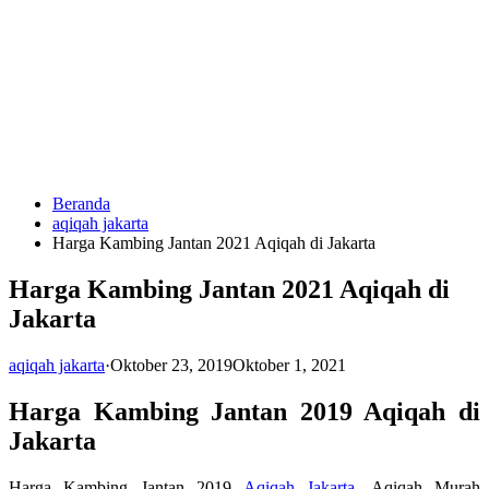
Langsung
ke
konten
Beranda
HUBUNGI
aqiqah jakarta
KAMI
Harga Kambing Jantan 2021 Aqiqah di Jakarta
Harga Kambing Jantan 2021 Aqiqah di
Jakarta
aqiqah jakarta
·
Oktober 23, 2019
Oktober 1, 2021
Harga Kambing Jantan 2019 Aqiqah di
0823
Jakarta
1246
6713
Harga Kambing Jantan 2019
Aqiqah Jakarta
. Aqiqah Murah