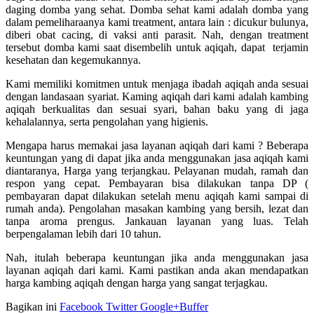
daging domba yang sehat. Domba sehat kami adalah domba yang
dalam pemeliharaanya kami treatment, antara lain : dicukur bulunya,
diberi obat cacing, di vaksi anti parasit. Nah, dengan treatment
tersebut domba kami saat disembelih untuk aqiqah, dapat terjamin
kesehatan dan kegemukannya.
Kami memiliki komitmen untuk menjaga ibadah aqiqah anda sesuai
dengan landasaan syariat. Kaming aqiqah dari kami adalah kambing
aqiqah berkualitas dan sesuai syari, bahan baku yang di jaga
kehalalannya, serta pengolahan yang higienis.
Mengapa harus memakai jasa layanan aqiqah dari kami ? Beberapa
keuntungan yang di dapat jika anda menggunakan jasa aqiqah kami
diantaranya, Harga yang terjangkau. Pelayanan mudah, ramah dan
respon yang cepat. Pembayaran bisa dilakukan tanpa DP (
pembayaran dapat dilakukan setelah menu aqiqah kami sampai di
rumah anda). Pengolahan masakan kambing yang bersih, lezat dan
tanpa aroma prengus. Jankauan layanan yang luas. Telah
berpengalaman lebih dari 10 tahun.
Nah, itulah beberapa keuntungan jika anda menggunakan jasa
layanan aqiqah dari kami. Kami pastikan anda akan mendapatkan
harga kambing aqiqah dengan harga yang sangat terjagkau.
Bagikan ini
Facebook
Twitter
Google+
Buffer