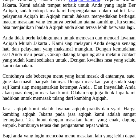
Jakarta. Kami adalah tempat terbaik untuk Anda yang ingin Ber
Aqiqah, sudah cukup lama kami berpengalaman dalam hal ini. Jasa
pelayanan Aqiqah ini Aqiqah murah Jakarta menyediakan berbagai
macam masakan yang tentunya berbahan utama kambing , itu semua
bisa menjadikan ibadah Aqiqah anda akan terasa lebih berwana lagi.
Anda tidak perlu kebingungan untuk memesan dan mencari layanan
Aqiqah Murah Jakarta . Kami siap melayani Anda dengan senang
hati dan pelayanan yang maksimal mungkin. Dengan kemudahan
saat Anda mau pesan, Cukup datang langsung atau melalui contact
yang sudah kami sediakan untuk . Dengan kwalitas rasa yang selalu
kami utamakan.
Contohnya ada beberapa menu yang kami masak di antaranya, sate,
gule dan masih banyak lainnya. Dengan masakan yang sudah siap
saji kami siap mengantarkan ketempat Anda . Dan Insyaallah Anda
akan puas dengan masakan kami. Olahan sop juga tidak lupa kami
hadirkan untuk memasak tulang dari kambing Aqiqah.
Jasa aqiqah kami adalah layanan aqiqah praktis dan syari. Harga
kambing aqiqah Jakarta pada jasa aqiqah kami adalah sangat
terjangkau. Tak luput dengan masakan kami yang enak, daging
empuk, bumbunya terasa dan pengantaran tepat waktu.
Bagi anda yang ingin mencoba menu masakan lain yang lebih dapat