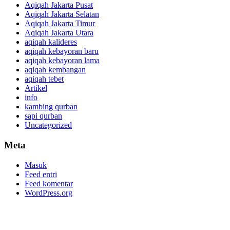
Aqiqah Jakarta Pusat
Aqiqah Jakarta Selatan
Aqiqah Jakarta Timur
Aqiqah Jakarta Utara
aqiqah kalideres
aqiqah kebayoran baru
aqiqah kebayoran lama
aqiqah kembangan
aqiqah tebet
Artikel
info
kambing qurban
sapi qurban
Uncategorized
Meta
Masuk
Feed entri
Feed komentar
WordPress.org