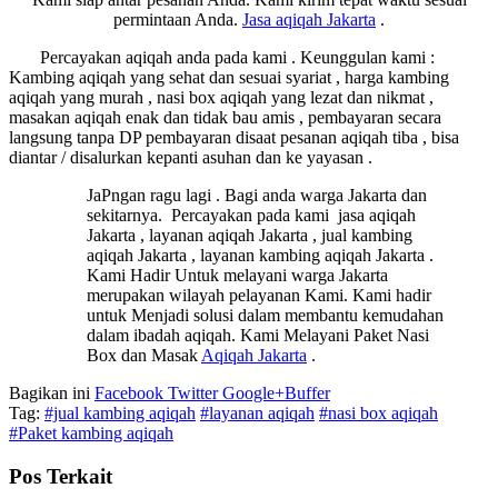
permintaan Anda.
Jasa
aqiqah Jakarta
.
Percayakan aqiqah anda pada kami . Keunggulan kami :
Kambing aqiqah yang sehat dan sesuai syariat , harga kambing
aqiqah yang murah , nasi box aqiqah yang lezat dan nikmat ,
masakan aqiqah enak dan tidak bau amis , pembayaran secara
langsung tanpa DP pembayaran disaat pesanan aqiqah tiba , bisa
diantar / disalurkan kepanti asuhan dan ke yayasan .
JaPngan ragu lagi . Bagi anda warga Jakarta dan
sekitarnya. Percayakan pada kami jasa aqiqah
Jakarta , layanan aqiqah Jakarta , jual kambing
aqiqah Jakarta , layanan kambing aqiqah Jakarta .
Kami Hadir Untuk melayani warga Jakarta
merupakan wilayah pelayanan Kami. Kami hadir
untuk Menjadi solusi dalam membantu kemudahan
dalam ibadah aqiqah. Kami Melayani Paket Nasi
Box dan Masak
Aqiqah Jakarta
.
Bagikan ini
Facebook
Twitter
Google+
Buffer
Tag:
#jual kambing aqiqah
#layanan aqiqah
#nasi box aqiqah
#Paket kambing aqiqah
Pos Terkait