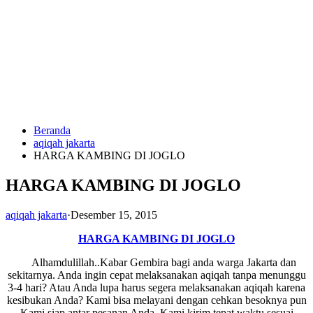
Langsung
ke
konten
Beranda
HUBUNGI
aqiqah jakarta
KAMI
HARGA KAMBING DI JOGLO
HARGA KAMBING DI JOGLO
aqiqah jakarta
·
Desember 15, 2015
HARGA KAMBING DI JOGLO
Alhamdulillah..Kabar Gembira bagi anda warga Jakarta dan
0823
sekitarnya. Anda ingin cepat melaksanakan aqiqah tanpa menunggu
1246
3-4 hari? Atau Anda lupa harus segera melaksanakan aqiqah karena
6713
kesibukan Anda? Kami bisa melayani dengan cehkan besoknya pun
Kami siap antar pesanan Anda. Kami kirim tepat waktu sesuai