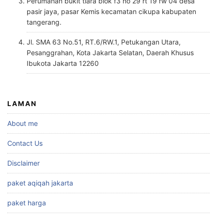
Perumahan bukit tiara blok f3 no 29 rt 19 rw 04 desa
pasir jaya, pasar Kemis kecamatan cikupa kabupaten
tangerang.
Jl. SMA 63 No.51, RT.6/RW.1, Petukangan Utara,
Pesanggrahan, Kota Jakarta Selatan, Daerah Khusus
Ibukota Jakarta 12260
LAMAN
About me
Contact Us
Disclaimer
paket aqiqah jakarta
paket harga