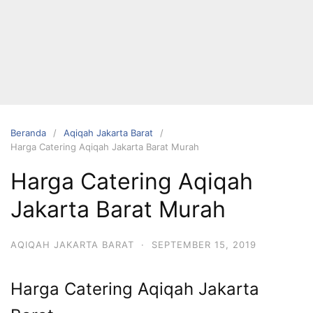
Langsung
ke
konten
Beranda
Aqiqah Jakarta Barat
Harga Catering Aqiqah Jakarta Barat Murah
HUBUNGI
Harga Catering Aqiqah
KAMI
Jakarta Barat Murah
AQIQAH JAKARTA BARAT
·
SEPTEMBER 15, 2019
Harga Catering Aqiqah Jakarta
0823 1246