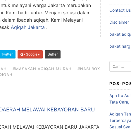
 Untuk melayani warga Jakarta merupakan
Contact Us
i. Kami hadir untuk Menjadi solusi dalam
dalam ibadah aqiqah. Kami Melayani
Disclaimer
Masak
Aqiqah Jakarta
.
paket aqiq
paket harg
Twitter
Google+
Buffer
Cari
RAH
#MASAKAN AQIQAH MURAH
#NASI BOX
untuk:
QIQAH
POS-PO
Apa Itu Aqi
Tata Cara,
 DAERAH MELAWAI KEBAYORAN BARU
Aqiqah Tan
Terpercaya
ERAH MELAWAI KEBAYORAN BARU JAKARTA
Sesuai Syar