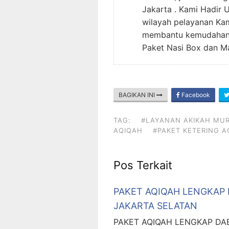
Jakarta . Kami Hadir
wilayah pelayanan Kam
membantu kemudahan 
Paket Nasi Box dan 
BAGIKAN INI
Facebook
TAG:
#LAYANAN AKIKAH MU
AQIQAH
#PAKET KETERING A
Pos Terkait
PAKET AQIQAH LENGKAP
JAKARTA SELATAN
PAKET AQIQAH LENGKAP DA