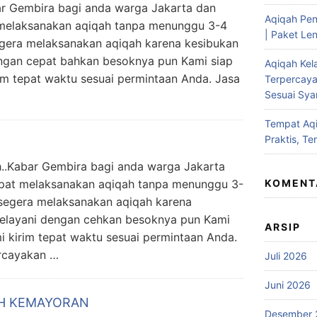
r Gembira bagi anda warga Jakarta dan
Aqiqah Pen
t melaksanakan aqiqah tanpa menunggu 3-4
| Paket Len
egera melaksanakan aqiqah karena kesibukan
ngan cepat bahkan besoknya pun Kami siap
Aqiqah Kel
im tepat waktu sesuai permintaan Anda. Jasa
Terpercaya
Sesuai Syar
Tempat Aqi
Praktis, Te
.Kabar Gembira bagi anda warga Jakarta
cepat melaksanakan aqiqah tanpa menunggu 3-
KOMENT
 segera melaksanakan aqiqah karena
elayani dengan cehkan besoknya pun Kami
ARSIP
i kirim tepat waktu sesuai permintaan Anda.
rcayakan …
Juli 2026
Juni 2026
AH KEMAYORAN
Desember 