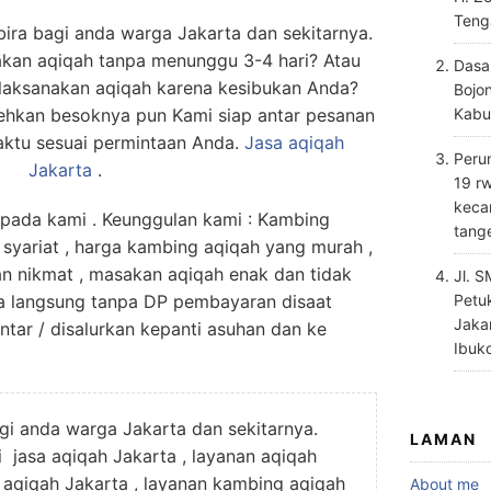
Teng
ra bagi anda warga Jakarta dan sekitarnya.
akan aqiqah tanpa menunggu 3-4 hari? Atau
Dasa
laksanakan aqiqah karena kesibukan Anda?
Bojo
ehkan besoknya pun Kami siap antar pesanan
Kabu
aktu sesuai permintaan Anda.
Jasa
aqiqah
Perum
Jakarta
.
19 rw
keca
da kami . Keunggulan kami : Kambing
tang
 syariat , harga kambing aqiqah yang murah ,
an nikmat , masakan aqiqah enak dan tidak
Jl. 
a langsung tanpa DP pembayaran disaat
Petu
Jaka
antar / disalurkan kepanti asuhan dan ke
Ibuk
agi anda warga Jakarta dan sekitarnya.
LAMAN
jasa aqiqah Jakarta , layanan aqiqah
g aqiqah Jakarta , layanan kambing aqiqah
About me