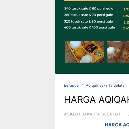
0823 1246
6713
Beranda
Aqiqah Jakarta Selatan
HARGA AQIQA
AQIQAH JAKARTA SELATAN
·
HARGA AQ