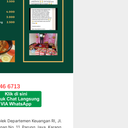
46 6713
lek Departemen Keuangan RI, Jl.
enan No. 11, Parung Jaya, Karang