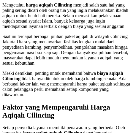
Mengetahui
harga aqiqah Cilincing
menjadi salah satu hal yang
paling sering dicari oleh orang tua yang ingin melaksanakan ibadah
aqiqah untuk buah hati mereka. Selain memastikan pelaksanaan
aqiqah sesuai syariat Islam, banyak keluarga juga ingin
mendapatkan layanan terbaik dengan biaya yang sesuai anggaran.
Saat ini terdapat berbagai pilihan paket aqiqah di wilayah Cilincing
Jakarta Utara yang menawarkan fasilitas lengkap mulai dari
penyediaan kambing, penyembelihan, pengolahan masakan hingga
pengemasan nasi box siap saji. Dengan banyaknya pilihan tersebut,
masyarakat dapat lebih mudah menemukan layanan aqiqah yang
sesuai kebutuhan.
Meski demikian, penting untuk memahami bahwa
biaya aqiqah
Cilincing
tidak hanya ditentukan oleh harga kambing semata. Ada
berbagai faktor lain yang memengaruhi harga paket aqiqah sehingga
calon pelanggan perlu memahami setiap komponen yang
ditawarkan.
Faktor yang Mempengaruhi Harga
Aqiqah Cilincing
Setiap penyedia layanan memiliki penawaran yang berbeda. Oleh
karena itu,
harga paket aqiqah Cilincing
dapat bervariasi