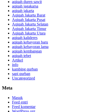
aqiqah duren sawit
aqiqah jagakarsa
aqiqah jakarta
Aqiqah Jakarta Barat
Aqiqah Jakarta Pusat
Aqiqah Jakarta Selatan
Aqiqah Jakarta Timur
Aqiqah Jakarta Utara
aqiqah kalideres
aqiqah kebayoran baru
aqiqah kebayoran lama
aqiqah kembangan
aqiqah tebet
Artikel
info
kambing qurban
sapi qurban
Uncategorized
Meta
Masuk
Feed entri
Feed komentar
WordPress.org