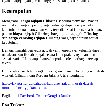
layanan aqiqah yang sesuai anggaran sekaligus berkualitas.
Kesimpulan
Mengetahui
harga aqiqah Cilincing
sebelum memesan layanan
merupakan langkah penting agar keluarga dapat menyesuaikan
kebutuhan dengan anggaran yang tersedia. Saat ini tersedia berbagai
pilihan
biaya aqiqah Cilincing
,
harga paket aqiqah Cilincing
,
dan
harga kambing aqiqah Cilincing
yang dapat dipilih sesuai
kebutuhan.
Dengan memilih penyedia aqiqah yang terpercaya, keluarga dapat
melaksanakan ibadah aqiqah secara lebih praktis, nyaman, dan
sesuai syariat Islam tanpa harus direpotkan oleh berbagai persiapan
teknis.
Untuk informasi lebih lengkap mengenai layanan kambing aqiqah di
wilayah Cilincing dan Rorotan Jakarta Utara, kunjungi:
https://jakarta.nur-aqiqah.com/kambing-aqiqah-murah-daerah-
rorotan-cilincing-jakarta-utara/
Bagikan ini
Facebook
Twitter
Google+
Buffer
Pos Terkait