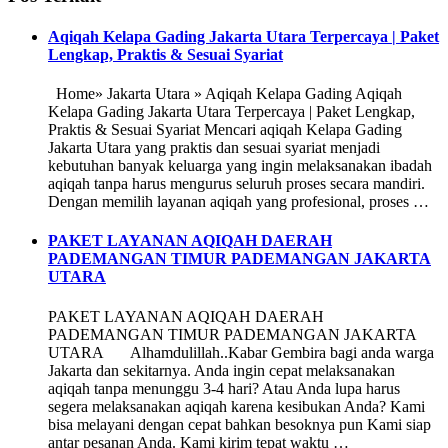
Aqiqah Kelapa Gading Jakarta Utara Terpercaya | Paket
Lengkap, Praktis & Sesuai Syariat
Home» Jakarta Utara » Aqiqah Kelapa Gading Aqiqah
Kelapa Gading Jakarta Utara Terpercaya | Paket Lengkap,
Praktis & Sesuai Syariat Mencari aqiqah Kelapa Gading
Jakarta Utara yang praktis dan sesuai syariat menjadi
kebutuhan banyak keluarga yang ingin melaksanakan ibadah
aqiqah tanpa harus mengurus seluruh proses secara mandiri.
Dengan memilih layanan aqiqah yang profesional, proses …
PAKET LAYANAN AQIQAH DAERAH
PADEMANGAN TIMUR PADEMANGAN JAKARTA
UTARA
PAKET LAYANAN AQIQAH DAERAH
PADEMANGAN TIMUR PADEMANGAN JAKARTA
UTARA Alhamdulillah..Kabar Gembira bagi anda warga
Jakarta dan sekitarnya. Anda ingin cepat melaksanakan
aqiqah tanpa menunggu 3-4 hari? Atau Anda lupa harus
segera melaksanakan aqiqah karena kesibukan Anda? Kami
bisa melayani dengan cepat bahkan besoknya pun Kami siap
antar pesanan Anda. Kami kirim tepat waktu …