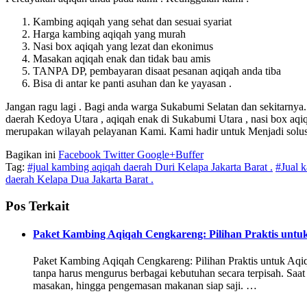
Kambing aqiqah yang sehat dan sesuai syariat
Harga kambing aqiqah yang murah
Nasi box aqiqah yang lezat dan ekonimus
Masakan aqiqah enak dan tidak bau amis
TANPA DP, pembayaran disaat pesanan aqiqah anda tiba
Bisa di antar ke panti asuhan dan ke yayasan .
Jangan ragu lagi . Bagi anda warga Sukabumi Selatan dan sekitarnya.
daerah Kedoya Utara , aqiqah enak di Sukabumi Utara , nasi box aq
merupakan wilayah pelayanan Kami. Kami hadir untuk Menjadi solu
Bagikan ini
Facebook
Twitter
Google+
Buffer
Tag:
#jual kambing aqiqah daerah Duri Kelapa Jakarta Barat .
#Jual 
daerah Kelapa Dua Jakarta Barat .
Pos Terkait
Paket Kambing Aqiqah Cengkareng: Pilihan Praktis untuk
Paket Kambing Aqiqah Cengkareng: Pilihan Praktis untuk Aqiq
tanpa harus mengurus berbagai kebutuhan secara terpisah. Sa
masakan, hingga pengemasan makanan siap saji. …