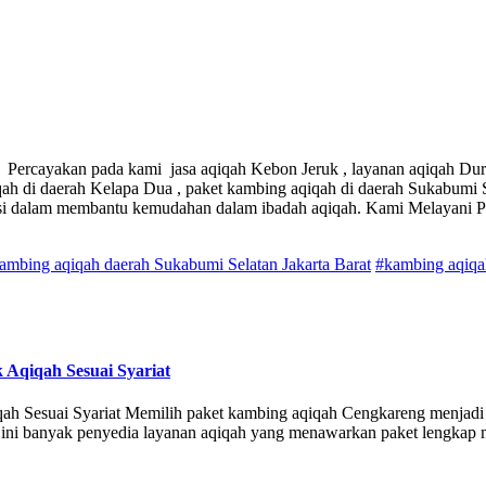
 Percayakan pada kami jasa aqiqah Kebon Jeruk , layanan aqiqah Duri 
iqah di daerah Kelapa Dua , paket kambing aqiqah di daerah Sukabumi
si dalam membantu kemudahan dalam ibadah aqiqah. Kami Melayani P
kambing aqiqah daerah Sukabumi Selatan Jakarta Barat
#kambing aqiqah
 Aqiqah Sesuai Syariat
ah Sesuai Syariat Memilih paket kambing aqiqah Cengkareng menjadi so
at ini banyak penyedia layanan aqiqah yang menawarkan paket lengkap