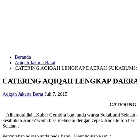
Langsung
ke
konten
Beranda
HUBUNGI
Aqiqah Jakarta Barat
KAMI
CATERING AQIQAH LENGKAP DAERAH SUKABUMI 
CATERING AQIQAH LENGKAP DAERA
Aqiqah Jakarta Barat
·
Juli 7, 2015
CATERING
Alhamdulillah..Kabar Gembira bagi anda warga Sukabumi Selatan da
0823
kesibukan Anda? Kami bisa melayani dengan cepat. Anda telfon hari 
1246
Selatan .
6713
Percayakan aqiqah anda pada kami . Keunggulan kami :