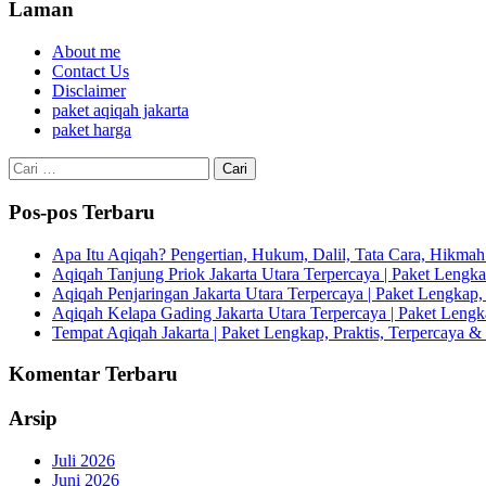
Laman
About me
Contact Us
Disclaimer
paket aqiqah jakarta
paket harga
Cari
untuk:
Pos-pos Terbaru
Apa Itu Aqiqah? Pengertian, Hukum, Dalil, Tata Cara, Hikm
Aqiqah Tanjung Priok Jakarta Utara Terpercaya | Paket Lengkap
Aqiqah Penjaringan Jakarta Utara Terpercaya | Paket Lengkap, 
Aqiqah Kelapa Gading Jakarta Utara Terpercaya | Paket Lengka
Tempat Aqiqah Jakarta | Paket Lengkap, Praktis, Terpercaya & 
Komentar Terbaru
Arsip
Juli 2026
Juni 2026