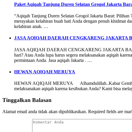
Paket Aqiqah Tanjung Duren Selatan Grogol Jakarta Bar
“Aqiqah Tanjung Duren Selatan Grogol Jakarta Barat: Pilihan 
merayakan kelahiran buah hati Anda dengan penuh khidmat dan 
kelahiran anak. …
JASA AQIQAH DAERAH CENGKARENG JAKARTA 
JASA AQIQAH DAERAH CENGKARENG JAKARTA BARAT Alhamdul
hari? Atau Anda lupa harus segera melaksanakan aqiqah karen
permintaan Anda. Jasa aqiqah Jakarta . …
HEWAN AQIQAH MERUYA
HEWAN AQIQAH MERUYA Alhamdulillah..Kabar Gembira bagi a
melaksanakan aqiqah karena kesibukan Anda? Kami bisa melay
Tinggalkan Balasan
Alamat email anda tidak akan dipublikasikan.
Required fields are ma