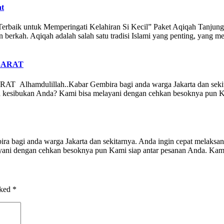
at
Terbaik untuk Memperingati Kelahiran Si Kecil” Paket Aqiqah Tanjung
berkah. Aqiqah adalah salah satu tradisi Islami yang penting, yang 
BARAT
illah..Kabar Gembira bagi anda warga Jakarta dan sekitarnya
a kesibukan Anda? Kami bisa melayani dengan cehkan besoknya pun Ka
nda warga Jakarta dan sekitarnya. Anda ingin cepat melaksanakan
ani dengan cehkan besoknya pun Kami siap antar pesanan Anda. Kami 
rked
*