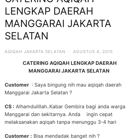
6713
LENGKAP DAERAH
MANGGARAI JAKARTA
SELATAN
AQIQAH JAKARTA SELATAN
·
AGUSTUS 4, 2015
CATERING AQIQAH LENGKAP DAERAH
MANGGARAI JAKARTA SELATAN
Customer
: Saya bingung nih mau aqiqah daerah
Manggarai Jakarta Selatan ?
CS :
Alhamdulillah..Kabar Gembira bagi anda warga
Manggarai dan sekitarnya. Anda ingin cepat
melaksanakan aqiqah tanpa menunggu 3-4 hari
Customer :
Bisa mendadak banget nih ?