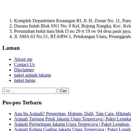
Komplek Departemen Keuangan RI, Jl. H. Zenan No. 11, Paru
Dasana Indah Blok SN1 No. 9 Kel. Bojong Nangka, Kec. Ke
Perumahan bukit tiara blok f3 no 29 rt 19 rw 04 desa pasir ja
Jl. SMA 63 No.51, RT.6/RW.1, Petukangan Utara, Pesanggrahan
Laman
About me
Contact Us
Disclaimer
paket aqiqah jakarta
paket harga
Cari
untuk:
Pos-pos Terbaru
Apa Itu Aqiqah? Pengertian, Hukum, Dalil, Tata Cara, Hikm
Aqiqah Tanjung Priok Jakarta Utara Terpercaya | Paket Lengkap
Aqiqah Penjaringan Jakarta Utara Terpercaya | Paket Lengkap, 
Aqiqah Kelapa Gading Jakarta Utara Terpercaya | Paket Lengka