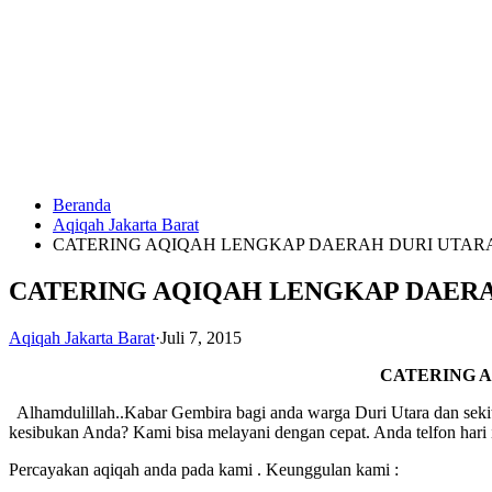
Langsung
ke
konten
Beranda
HUBUNGI
Aqiqah Jakarta Barat
KAMI
CATERING AQIQAH LENGKAP DAERAH DURI UTAR
CATERING AQIQAH LENGKAP DAERA
Aqiqah Jakarta Barat
·
Juli 7, 2015
CATERING 
Alhamdulillah..Kabar Gembira bagi anda warga Duri Utara dan sekit
0823
kesibukan Anda? Kami bisa melayani dengan cepat. Anda telfon hari 
1246
6713
Percayakan aqiqah anda pada kami . Keunggulan kami :