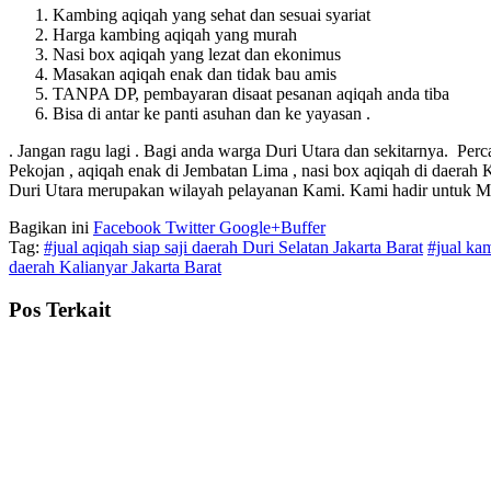
Kambing aqiqah yang sehat dan sesuai syariat
Harga kambing aqiqah yang murah
Nasi box aqiqah yang lezat dan ekonimus
Masakan aqiqah enak dan tidak bau amis
TANPA DP, pembayaran disaat pesanan aqiqah anda tiba
Bisa di antar ke panti asuhan dan ke yayasan .
. Jangan ragu lagi . Bagi anda warga Duri Utara dan sekitarnya. Per
Pekojan , aqiqah enak di Jembatan Lima , nasi box aqiqah di daerah
Duri Utara merupakan wilayah pelayanan Kami. Kami hadir untuk M
Bagikan ini
Facebook
Twitter
Google+
Buffer
Tag:
#jual aqiqah siap saji daerah Duri Selatan Jakarta Barat
#jual ka
daerah Kalianyar Jakarta Barat
Pos Terkait