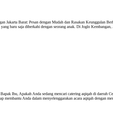
n Jakarta Barat: Pesan dengan Mudah dan Rasakan Keunggulan Berkual
 yang baru saja diberkahi dengan seorang anak. Di Joglo Kembangan, 
apak Ibu, Apakah Anda sedang mencari catering aqiqah di daerah Ceng
g siap membantu Anda dalam menyelenggarakan acara aqiqah dengan me