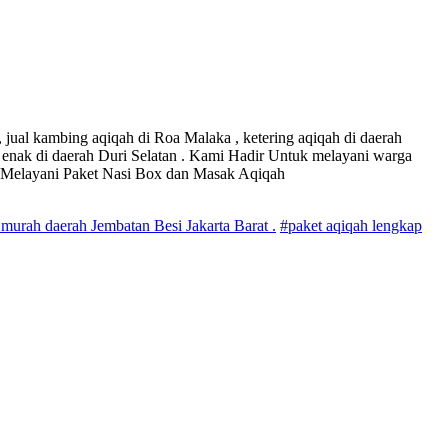
 jual kambing aqiqah di Roa Malaka , ketering aqiqah di daerah
h enak di daerah Duri Selatan . Kami Hadir Untuk melayani warga
 Melayani Paket Nasi Box dan Masak Aqiqah
 murah daerah Jembatan Besi Jakarta Barat .
#paket aqiqah lengkap