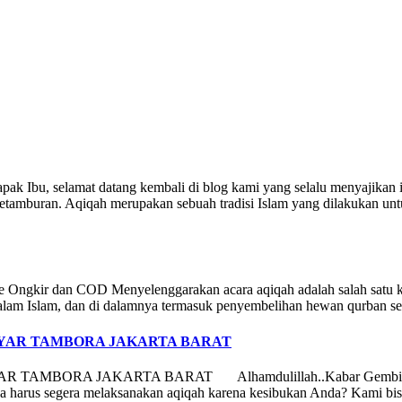
k Ibu, selamat datang kembali di blog kami yang selalu menyajikan i
tamburan. Aqiqah merupakan sebuah tradisi Islam yang dilakukan unt
 Ongkir dan COD Menyelenggarakan acara aqiqah adalah salah satu keg
alam Islam, dan di dalamnya termasuk penyembelihan hewan qurban seb
NYAR TAMBORA JAKARTA BARAT
RA JAKARTA BARAT Alhamdulillah..Kabar Gembira bagi anda
a harus segera melaksanakan aqiqah karena kesibukan Anda? Kami bis