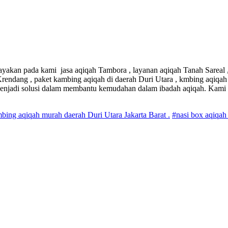
cayakan pada kami jasa aqiqah Tambora , layanan aqiqah Tanah Sareal ,
 Krendang , paket kambing aqiqah di daerah Duri Utara , kmbing aqiqa
enjadi solusi dalam membantu kemudahan dalam ibadah aqiqah. Kami
mbing aqiqah murah daerah Duri Utara Jakarta Barat .
#nasi box aqiqah