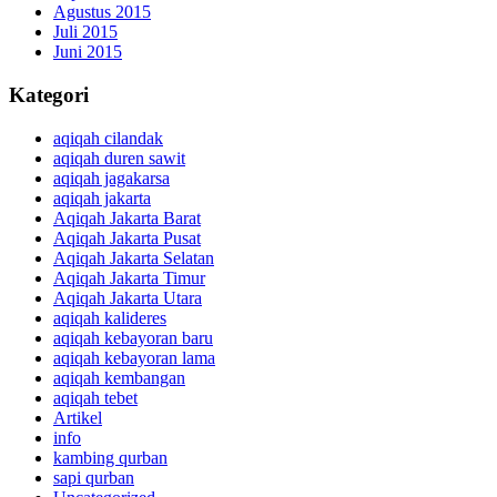
Agustus 2015
Juli 2015
Juni 2015
Kategori
aqiqah cilandak
aqiqah duren sawit
aqiqah jagakarsa
aqiqah jakarta
Aqiqah Jakarta Barat
Aqiqah Jakarta Pusat
Aqiqah Jakarta Selatan
Aqiqah Jakarta Timur
Aqiqah Jakarta Utara
aqiqah kalideres
aqiqah kebayoran baru
aqiqah kebayoran lama
aqiqah kembangan
aqiqah tebet
Artikel
info
kambing qurban
sapi qurban