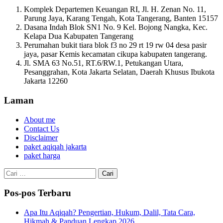
Komplek Departemen Keuangan RI, Jl. H. Zenan No. 11,
Parung Jaya, Karang Tengah, Kota Tangerang, Banten 15157
Dasana Indah Blok SN1 No. 9 Kel. Bojong Nangka, Kec.
Kelapa Dua Kabupaten Tangerang
Perumahan bukit tiara blok f3 no 29 rt 19 rw 04 desa pasir
jaya, pasar Kemis kecamatan cikupa kabupaten tangerang.
Jl. SMA 63 No.51, RT.6/RW.1, Petukangan Utara,
Pesanggrahan, Kota Jakarta Selatan, Daerah Khusus Ibukota
Jakarta 12260
Laman
About me
Contact Us
Disclaimer
paket aqiqah jakarta
paket harga
Cari
untuk:
Pos-pos Terbaru
Apa Itu Aqiqah? Pengertian, Hukum, Dalil, Tata Cara,
Hikmah & Panduan Lengkap 2026