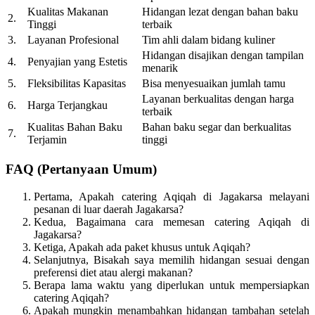
Kualitas Makanan
Hidangan lezat dengan bahan baku
2.
Tinggi
terbaik
3.
Layanan Profesional
Tim ahli dalam bidang kuliner
Hidangan disajikan dengan tampilan
4.
Penyajian yang Estetis
menarik
5.
Fleksibilitas Kapasitas
Bisa menyesuaikan jumlah tamu
Layanan berkualitas dengan harga
6.
Harga Terjangkau
terbaik
Kualitas Bahan Baku
Bahan baku segar dan berkualitas
7.
Terjamin
tinggi
FAQ (Pertanyaan Umum)
Pertama, Apakah catering Aqiqah di Jagakarsa melayani
pesanan di luar daerah Jagakarsa?
Kedua, Bagaimana cara memesan catering Aqiqah di
Jagakarsa?
Ketiga, Apakah ada paket khusus untuk Aqiqah?
Selanjutnya, Bisakah saya memilih hidangan sesuai dengan
preferensi diet atau alergi makanan?
Berapa lama waktu yang diperlukan untuk mempersiapkan
catering Aqiqah?
Apakah mungkin menambahkan hidangan tambahan setelah