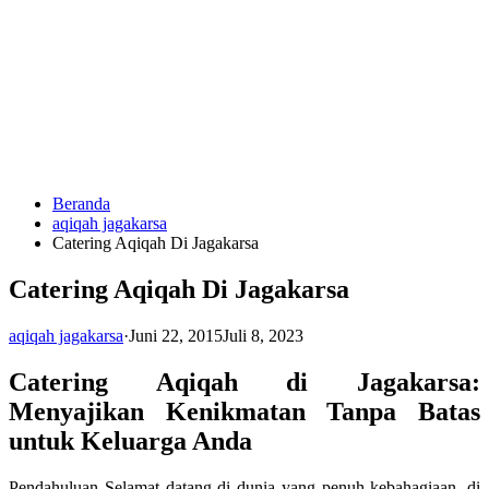
Langsung
ke
konten
Beranda
HUBUNGI
aqiqah jagakarsa
KAMI
Catering Aqiqah Di Jagakarsa
Catering Aqiqah Di Jagakarsa
aqiqah jagakarsa
·
Juni 22, 2015
Juli 8, 2023
Catering Aqiqah di Jagakarsa:
Menyajikan Kenikmatan Tanpa Batas
0823
untuk Keluarga Anda
1246
6713
Pendahuluan Selamat datang di dunia yang penuh kebahagiaan, di