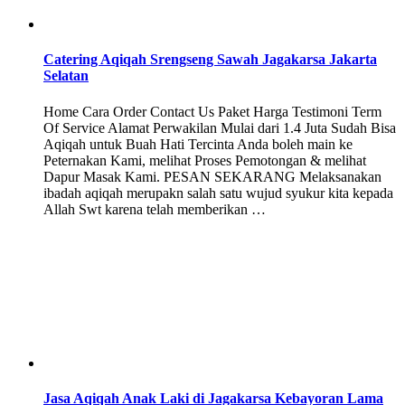
Catering Aqiqah Srengseng Sawah Jagakarsa Jakarta
Selatan
Home Cara Order Contact Us Paket Harga Testimoni Term
Of Service Alamat Perwakilan Mulai dari 1.4 Juta Sudah Bisa
Aqiqah untuk Buah Hati Tercinta Anda boleh main ke
Peternakan Kami, melihat Proses Pemotongan & melihat
Dapur Masak Kami. PESAN SEKARANG Melaksanakan
ibadah aqiqah merupakn salah satu wujud syukur kita kepada
Allah Swt karena telah memberikan …
Jasa Aqiqah Anak Laki di Jagakarsa Kebayoran Lama