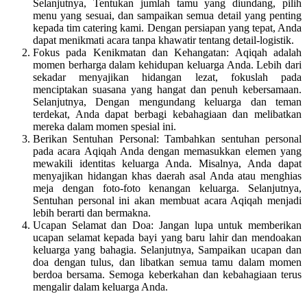
Selanjutnya, Tentukan jumlah tamu yang diundang, pilih
menu yang sesuai, dan sampaikan semua detail yang penting
kepada tim catering kami. Dengan persiapan yang tepat, Anda
dapat menikmati acara tanpa khawatir tentang detail-logistik.
Fokus pada Kenikmatan dan Kehangatan: Aqiqah adalah
momen berharga dalam kehidupan keluarga Anda. Lebih dari
sekadar menyajikan hidangan lezat, fokuslah pada
menciptakan suasana yang hangat dan penuh kebersamaan.
Selanjutnya, Dengan mengundang keluarga dan teman
terdekat, Anda dapat berbagi kebahagiaan dan melibatkan
mereka dalam momen spesial ini.
Berikan Sentuhan Personal: Tambahkan sentuhan personal
pada acara Aqiqah Anda dengan memasukkan elemen yang
mewakili identitas keluarga Anda. Misalnya, Anda dapat
menyajikan hidangan khas daerah asal Anda atau menghias
meja dengan foto-foto kenangan keluarga. Selanjutnya,
Sentuhan personal ini akan membuat acara Aqiqah menjadi
lebih berarti dan bermakna.
Ucapan Selamat dan Doa: Jangan lupa untuk memberikan
ucapan selamat kepada bayi yang baru lahir dan mendoakan
keluarga yang bahagia. Selanjutnya, Sampaikan ucapan dan
doa dengan tulus, dan libatkan semua tamu dalam momen
berdoa bersama. Semoga keberkahan dan kebahagiaan terus
mengalir dalam keluarga Anda.