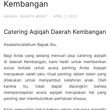
Kembangan
6713
AQIQAH JAKARTA BARAT
·
APRIL 1, 2023
Catering Aqiqah Daerah Kembangan
Assalamu’alaikum Bapak Ibu,
Bagi Anda yang sedang mencari jasa catering aqiqah
di daerah Kembangan, kami hadir untuk memberikan
solusi terbaik untuk acara penting Anda. Aqiqah
merupakan salah satu ritual penting dalam Islam yang
dilakukan untuk menyambut kelahiran anak. Oleh
karena itu, tidak dapat dipungkiri bahwa
mempersiapkan acara aqiqah merupakan hal yang
penting dan membutuhkan perhatian khusus.
Kami menyadari betul bahwa setiap keluarga memiliki